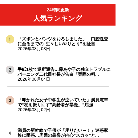
24時間更新
人気ランキング
「ズボンとパンツをおろしました」…口腔性交
に至るまでの“生々しいやりとり”を証言...
2026年08月03日
手紙1枚で退所通告…藤あや子の独立トラブルに
バーニング二代目社長が告白「実際の料...
2026年08月04日
「叩かれた女子中学生が泣いていた」満員電車
で“杖を振り回す”高齢者が暴走。“屈強...
2026年08月02日
満員の新幹線で子供が「座りたい～！」迷惑家
族に困惑…周囲の乗客が内心“スカッ”と...