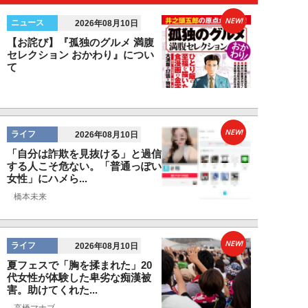
NEW!
ニュース
2026年08月10日
【お詫び】『孤独のグルメ 満腹
セレクション おかわり』につい
て
NEW!
ライフ
2026年08月10日
「自分は詐欺を見抜ける」と過信
する人こそ危ない。「普通っぽい
女性」にハメら...
橋本未来
NEW!
ライフ
2026年08月10日
夏フェスで「胸を揉まれた」20
代女性が体験した卑劣な痴漢被
害。助けてくれた...