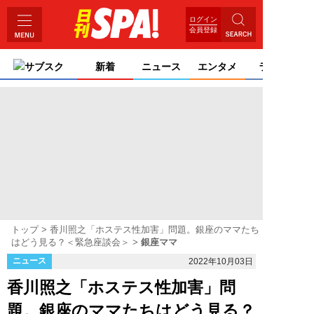
ログイン
会員登録
サブスク
新着
ニュース
エンタメ
ライフ
トップ
香川照之「ホステス性加害」問題。銀座のママたち
はどう見る？＜緊急座談会＞
銀座ママ
ニュース
2022年10月03日
香川照之「ホステス性加害」問
題。銀座のママたちはどう見る？