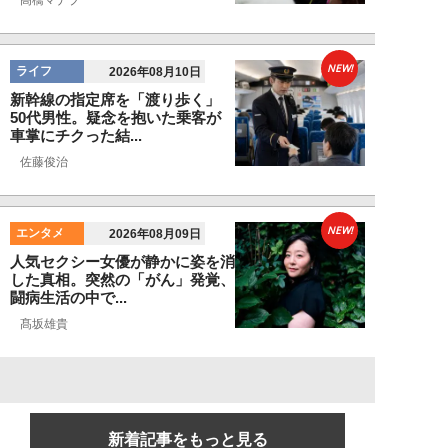
高橋マナブ
NEW!
ライフ
2026年08月10日
新幹線の指定席を「渡り歩く」
50代男性。疑念を抱いた乗客が
車掌にチクった結...
佐藤俊治
NEW!
エンタメ
2026年08月09日
人気セクシー女優が静かに姿を消
した真相。突然の「がん」発覚、
闘病生活の中で...
髙坂雄貴
新着記事をもっと見る