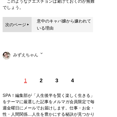
このようなクエスチョンは避けておくのが無難
でしょう。
意中のキャバ嬢から嫌われて
次のページ
いる理由
みずえちゃん
1989年生まれ。新潟県長岡市出身。関西外国語大学卒業
1
2
3
4
後、大阪市内の広告代理店に勤務する傍ら、キャバ嬢デ
ビュー。結婚、離婚、地方の激安キャバクラを経て、現
在は銀座ホステスとライターを兼業。X（旧Twitter）：
SPA！編集部が「人生後半を賢く楽しく生きる」
@mizuechan1989
をテーマに厳選した記事をメルマガ会員限定で毎
週金曜日にメールでお届けします。仕事・お金・
記事一覧へ
性・人間関係…人生を豊かにする秘訣が見つかり