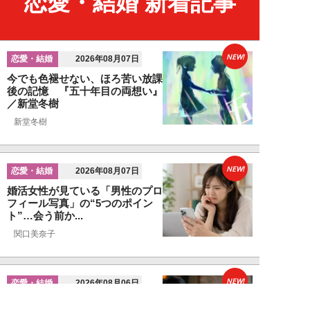
恋愛・結婚 新着記事
NEW!
恋愛・結婚
2026年08月07日
今でも色褪せない、ほろ苦い放課
後の記憶 『五十年目の両想い』
／新堂冬樹
新堂冬樹
NEW!
恋愛・結婚
2026年08月07日
婚活女性が見ている「男性のプロ
フィール写真」の“5つのポイン
ト”…会う前か...
関口美奈子
NEW!
恋愛・結婚
2026年08月06日
年収2000万円でも苦戦…婚活で