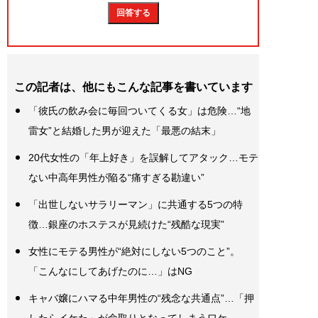
この記者は、他にもこんな記事を書いています
「彼氏の飲み会に毎回ついてくる女」は危険…“地
雷女”と結婚した男が迎えた「最悪の結末」
20代女性の「年上好き」を誤解してアタック…モテ
ない中高年男性が陥る“痛すぎる勘違い”
「出世しないサラリーマン」に共通する5つの特
徴…銀座のホステスが見続けた“残酷な現実”
女性にモテる男性が“絶対にしない5つのこと”。
「こんなにしてあげたのに…」はNG
キャバ嬢にハマる中年男性の“残念な共通点”…「押
したらイケた」が命取りとなってしまうワケ