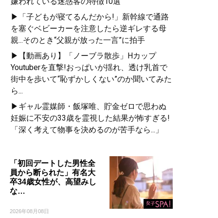
嫌われている迷惑客の特徴10選
▶「子どもが寝てるんだから!」新幹線で通路
を塞ぐベビーカーを注意したら逆ギレする母
親...そのとき“父親が放った一言”に拍手
▶【動画あり】「ノーブラ散歩」Hカップ
Youtuberを直撃!おっぱいが揺れ、透け乳首で
街中を歩いて“恥ずかしくない”のか聞いてみた
ら...
▶ギャル霊媒師・飯塚唯、貯金ゼロで思わぬ
妊娠に不安の33歳を霊視した結果が怖すぎる!
「深く考えて物事を決めるのが苦手なら...」
「初回デートした男性全
員から断られた」有名大
卒34歳女性が、高望みし
な…
2026年08月08日