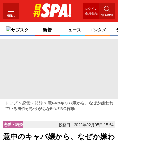
ログイン
会員登録
サブスク
新着
ニュース
エンタメ
ライフ
トップ
恋愛・結婚
意中のキャバ嬢から、なぜか嫌われ
ている男性がやりがちな6つのNG行動
恋愛・結婚
投稿日：2023年02月05日 15:54
意中のキャバ嬢から、なぜか嫌わ