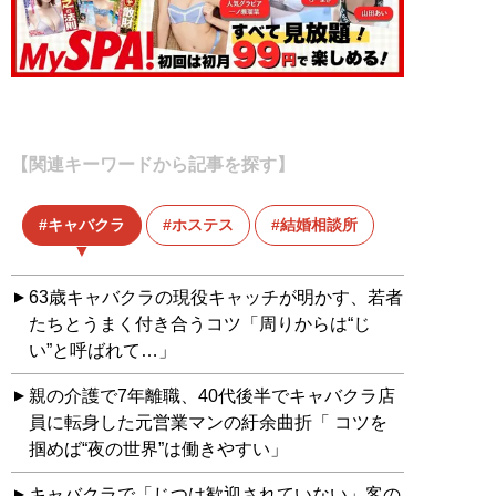
【関連キーワードから記事を探す】
キャバクラ
ホステス
結婚相談所
63歳キャバクラの現役キャッチが明かす、若者
たちとうまく付き合うコツ「周りからは“じ
い”と呼ばれて…」
親の介護で7年離職、40代後半でキャバクラ店
員に転身した元営業マンの紆余曲折「 コツを
掴めば“夜の世界”は働きやすい」
キャバクラで「じつは歓迎されていない」客の