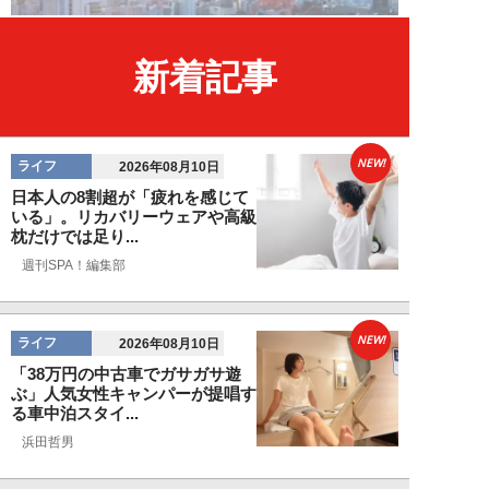
新着記事
NEW!
ライフ
2026年08月10日
日本人の8割超が「疲れを感じて
いる」。リカバリーウェアや高級
枕だけでは足り...
週刊SPA！編集部
NEW!
ライフ
2026年08月10日
「38万円の中古車でガサガサ遊
ぶ」人気女性キャンパーが提唱す
る車中泊スタイ...
浜田哲男