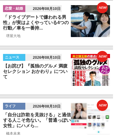
NEW!
恋愛・結婚
2026年08月10日
「ドライブデートで嫌われる男
性」が実はよくやっている4つの
行動／車を一番持...
堺屋大地
NEW!
ニュース
2026年08月10日
【お詫び】『孤独のグルメ 満腹
セレクション おかわり』につい
て
NEW!
ライフ
2026年08月10日
「自分は詐欺を見抜ける」と過信
する人こそ危ない。「普通っぽい
女性」にハメら...
橋本未来