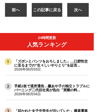
前へ
この記事に戻る
次へ
24時間更新
人気ランキング
「ズボンとパンツをおろしました」…口腔性交
に至るまでの“生々しいやりとり”を証言...
2026年08月03日
手紙1枚で退所通告…藤あや子の独立トラブルに
バーニング二代目社長が告白「実際の料...
2026年08月04日
「叩かれた女子中学生が泣いていた」満員電車