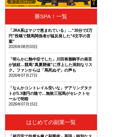
勝SPA！一覧
「JRA系はマジで恵まれている」…“30分で2万
円”投稿で競馬関係者が猛反発した“4文字の言
葉”
2026年08月03日
「明らかに熱中症でした」川田将雅騎手の発言
が波紋…競馬“真夏開催”に浮上した深刻なリス
ク。ファンからは「馬死ぬぞ」の声も
2026年07月27日
「なんかコントレイル安いな」デアリングタク
トが3.3億円の陰で…無敗三冠馬がセレクトセ
ールで明暗
2026年07月15日
はじめての副業一覧
「超円安で外貨を稼ぐ副業術」英語・特別なス