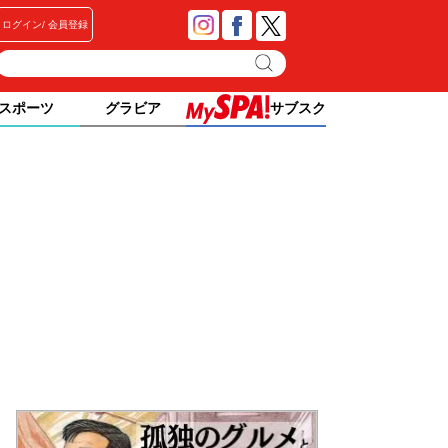
ログイン
会員登録
スポーツ
グラビア
サブスク