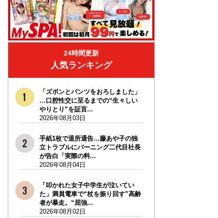
24時間更新
人気ランキング
「ズボンとパンツをおろしました」
…口腔性交に至るまでの“生々しい
やりとり”を証言...
2026年08月03日
手紙1枚で退所通告…藤あや子の独
立トラブルにバーニング二代目社長
が告白「実際の料...
2026年08月04日
「叩かれた女子中学生が泣いてい
た」満員電車で“杖を振り回す”高齢
者が暴走。“屈強...
2026年08月02日