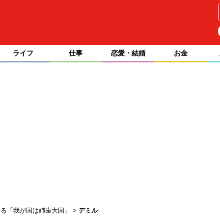
ライフ
仕事
恋愛・結婚
お金
語る「我が国は姉歯大国」
デミル