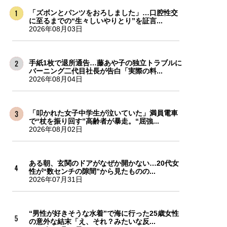
「ズボンとパンツをおろしました」…口腔性交
に至るまでの“生々しいやりとり”を証言...
2026年08月03日
手紙1枚で退所通告…藤あや子の独立トラブルに
バーニング二代目社長が告白「実際の料...
2026年08月04日
「叩かれた女子中学生が泣いていた」満員電車
で“杖を振り回す”高齢者が暴走。“屈強...
2026年08月02日
ある朝、玄関のドアがなぜか開かない…20代女
性が“数センチの隙間”から見たものの...
2026年07月31日
“男性が好きそうな水着”で海に行った25歳女性
の意外な結末「え、それ？みたいな反...