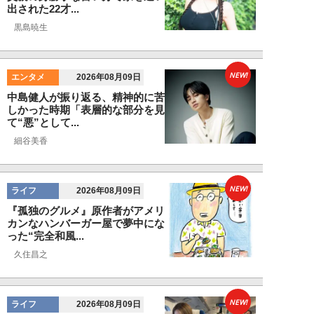
出された22才...
黒島暁生
NEW!
エンタメ
2026年08月09日
中島健人が振り返る、精神的に苦
しかった時期「表層的な部分を見
て“悪”として...
細谷美香
NEW!
ライフ
2026年08月09日
『孤独のグルメ』原作者がアメリ
カンなハンバーガー屋で夢中にな
った“完全和風...
久住昌之
NEW!
ライフ
2026年08月09日