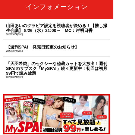
インフォメーション
山田あいのグラビア設定を視聴者が決める！【推し撮
生会議】 8/26（水）21:00～ MC：岸明日香
2026年07月29日
【週刊SPA! 発売日変更のお知らせ】
2026年07月28日
「天羽希純」のセクシーな秘蔵カットを大放出！週刊
SPA!のサブスク「MySPA!」続々更新中！初回は初月
99円で読み放題
2026年07月03日