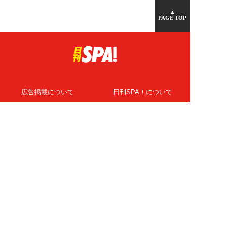
▲
PAGE TOP
広告掲載について
日刊SPA！について
ニュース提供先
PR記事一覧
ライター・執筆者募集
プライバシーポリシー
Cookie使用について
著作権について
運営会社
記事使用について
お問い合わせ
よくある質問