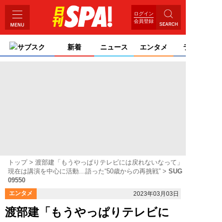
ログイン
会員登録
サブスク
新着
ニュース
エンタメ
ライフ
トップ
渡部建「もうやっぱりテレビには戻れないなって」
現在は講演を中心に活動…語った“50歳からの再挑戦”
SUG
09550
エンタメ
2023年03月03日
渡部建「もうやっぱりテレビに