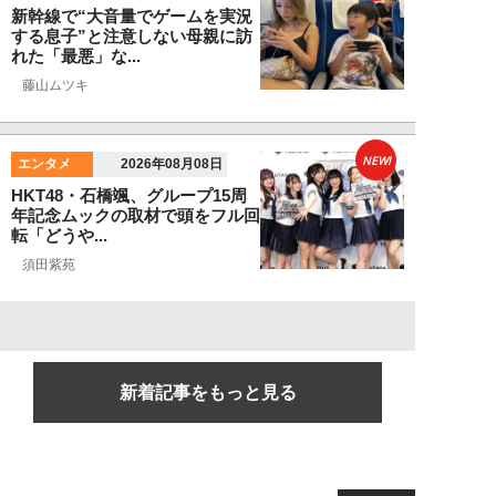
新幹線で“大音量でゲームを実況
する息子”と注意しない母親に訪
れた「最悪」な...
藤山ムツキ
NEW!
エンタメ
2026年08月08日
HKT48・石橋颯、グループ15周
年記念ムックの取材で頭をフル回
転「どうや...
須田紫苑
新着記事をもっと見る