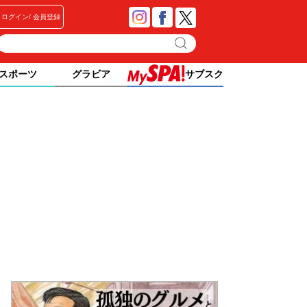
ログイン
会員登録
スポーツ
グラビア
サブスク