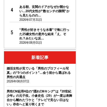
ある朝、玄関のドアがなぜか開かな
い…20代女性が“数センチの隙間”か
ら見たものの...
2026年07月31日
“男性が好きそうな水着”で海に行っ
た25歳女性の意外な結末「え、そ
れ？みたいな反...
2026年08月01日
新着記事
婚活女性が見ている「男性のプロフィール写
真」の“5つのポイント”…会う前から選ばれる
男性の共通点
2026年08月07日
男性CM起用4位の“隠れCMキング”は『20世紀
少年』の元子役。小倉史也（29）が一度は表舞
台から離れたワケと「テレビで見ない日はな
い」存在へと返り咲くまで