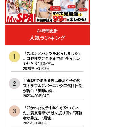
24時間更新
人気ランキング
「ズボンとパンツをおろしました」
…口腔性交に至るまでの“生々しい
やりとり”を証言...
2026年08月03日
手紙1枚で退所通告…藤あや子の独
立トラブルにバーニング二代目社長
が告白「実際の料...
2026年08月04日
「叩かれた女子中学生が泣いてい
た」満員電車で“杖を振り回す”高齢
者が暴走。“屈強...
2026年08月02日