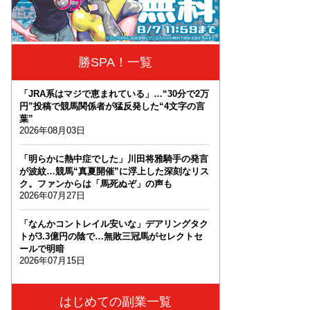
勝SPA！一覧
「JRA系はマジで恵まれている」…“30分で2万
円”投稿で競馬関係者が猛反発した“4文字の言
葉”
2026年08月03日
「明らかに熱中症でした」川田将雅騎手の発言
が波紋…競馬“真夏開催”に浮上した深刻なリス
ク。ファンからは「馬死ぬぞ」の声も
2026年07月27日
「なんかコントレイル安いな」デアリングタク
トが3.3億円の陰で…無敗三冠馬がセレクトセ
ールで明暗
2026年07月15日
はじめての副業一覧