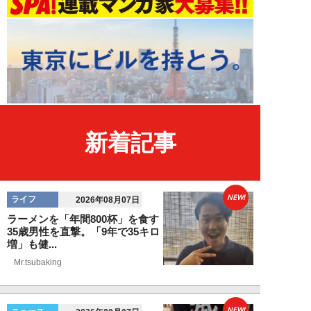
新着記事
NEW!
ライフ
2026年08月07日
ラーメンを「年間800杯」を食す
35歳男性を直撃。「9年で35キロ
増」も健...
Mr.tsubaking
NEW!