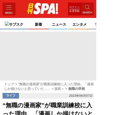
ログイン
会員登録
サブスク
新着
ニュース
エンタメ
ライフ
トップ
“無職の漫画家”が職業訓練校に入った理由。「漫画
しか描けないと思っていた…」＜漫画＞
無職の学校
ライフ
2023年06月07日
“無職の漫画家”が職業訓練校に入
った理由。「漫画しか描けないと