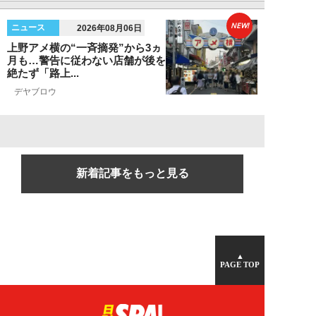
NEW!
ニュース
2026年08月06日
上野アメ横の“一斉摘発”から3ヵ
月も…警告に従わない店舗が後を
絶たず「路上...
デヤブロウ
新着記事をもっと見る
▲
PAGE TOP