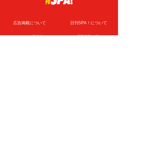
広告掲載について
日刊SPA！について
ニュース提供先
PR記事一覧
ライター・執筆者募集
プライバシーポリシー
Cookie使用について
著作権について
運営会社
記事使用について
お問い合わせ
よくある質問
扶桑社Webメディア
女子SPA！