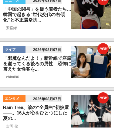
ニュース
2026年08月07日
「中国の関与」を疑う若者たち…
韓国で起きる“世代交代の右傾
化”と不正選挙抗...
安宿緑
NEW!
ライフ
2026年08月07日
「邪魔なんだよ！」新幹線で座席
を蹴ってくる後ろの男性…恐怖に
震えた女性客を...
chimi86
NEW!
エンタメ
2026年08月07日
Rain Tree、涙の“全員曲”初披露
――。16人が心をひとつにした
夏の...
吉岡 俊