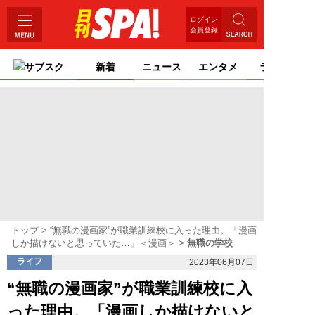
ログイン
会員登録
サブスク
新着
ニュース
エンタメ
ライフ
トップ
“無職の漫画家”が職業訓練校に入った理由。「漫画
しか描けないと思っていた…」＜漫画＞
無職の学校
ライフ
2023年06月07日
“無職の漫画家”が職業訓練校に入
った理由。「漫画しか描けないと