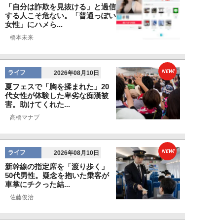
「自分は詐欺を見抜ける」と過信
する人こそ危ない。「普通っぽい
女性」にハメら...
橋本未来
NEW!
ライフ
2026年08月10日
夏フェスで「胸を揉まれた」20
代女性が体験した卑劣な痴漢被
害。助けてくれた...
高橋マナブ
NEW!
ライフ
2026年08月10日
新幹線の指定席を「渡り歩く」
50代男性。疑念を抱いた乗客が
車掌にチクった結...
佐藤俊治