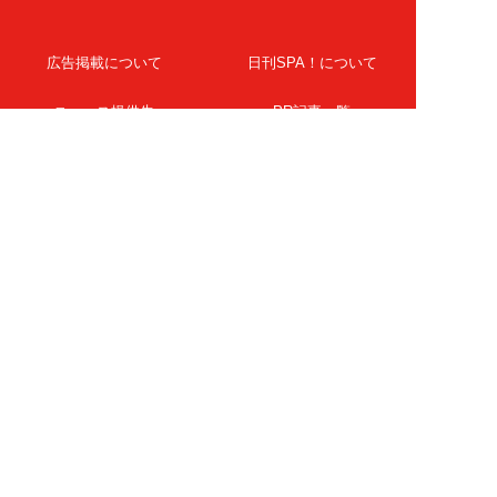
広告掲載について
日刊SPA！について
ニュース提供先
PR記事一覧
ライター・執筆者募集
プライバシーポリシー
Cookie使用について
著作権について
運営会社
記事使用について
お問い合わせ
よくある質問
扶桑社Webメディア
女子SPA！
天然生活