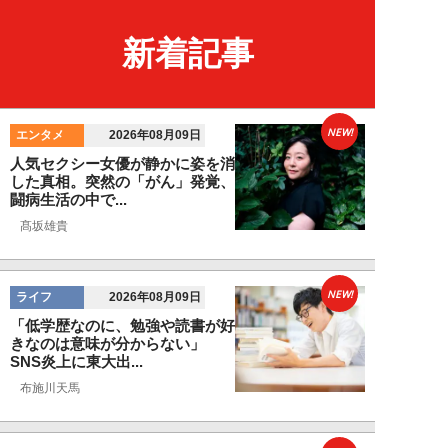
新着記事
NEW!
エンタメ
2026年08月09日
人気セクシー女優が静かに姿を消
した真相。突然の「がん」発覚、
闘病生活の中で...
髙坂雄貴
NEW!
ライフ
2026年08月09日
「低学歴なのに、勉強や読書が好
きなのは意味が分からない」
SNS炎上に東大出...
布施川天馬