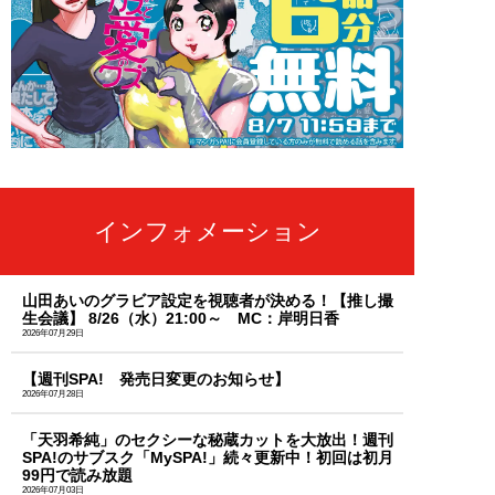
インフォメーション
山田あいのグラビア設定を視聴者が決める！【推し撮
生会議】 8/26（水）21:00～ MC：岸明日香
2026年07月29日
【週刊SPA! 発売日変更のお知らせ】
2026年07月28日
「天羽希純」のセクシーな秘蔵カットを大放出！週刊
SPA!のサブスク「MySPA!」続々更新中！初回は初月
99円で読み放題
2026年07月03日