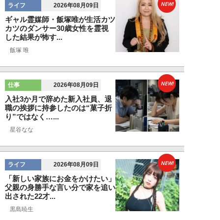
NEW!
ライフ
2026年08月09日
ギャル霊媒師・飯塚唯が生活カツ
カツのダンサー30歳女性を霊視
した結果が怖す...
飯塚 唯
NEW!
仕事
2026年08月09日
入社3か月で辞めた新入社員、退
職の挨拶に持参したのは“菓子折
り”ではなく…...
星谷なな
NEW!
ライフ
2026年08月09日
「新しい家族にお金をかけたい」
父親の身勝手な言い分で家を追い
出された22才...
黒島暁生