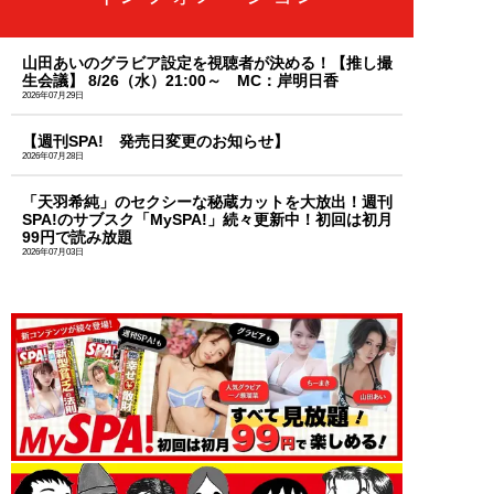
山田あいのグラビア設定を視聴者が決める！【推し撮
生会議】 8/26（水）21:00～ MC：岸明日香
2026年07月29日
【週刊SPA! 発売日変更のお知らせ】
2026年07月28日
「天羽希純」のセクシーな秘蔵カットを大放出！週刊
SPA!のサブスク「MySPA!」続々更新中！初回は初月
99円で読み放題
2026年07月03日