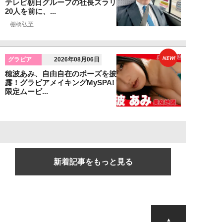
テレビ朝日グループの社長ズラリ
20人を前に、...
棚橋弘至
NEW!
グラビア
2026年08月06日
穂波あみ、自由自在のポーズを披
露！グラビアメイキングMySPA!
限定ムービ...
新着記事をもっと見る
▲