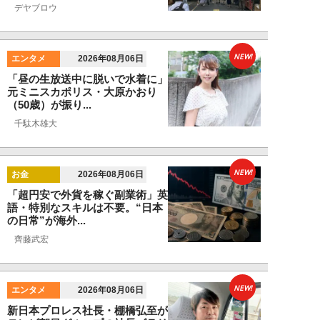
デヤブロウ
NEW!
エンタメ
2026年08月06日
「昼の生放送中に脱いで水着に」
元ミニスカポリス・大原かおり
（50歳）が振り...
千駄木雄大
NEW!
お金
2026年08月06日
「超円安で外貨を稼ぐ副業術」英
語・特別なスキルは不要。“日本
の日常”が海外...
齊藤武宏
NEW!
エンタメ
2026年08月06日
新日本プロレス社長・棚橋弘至が