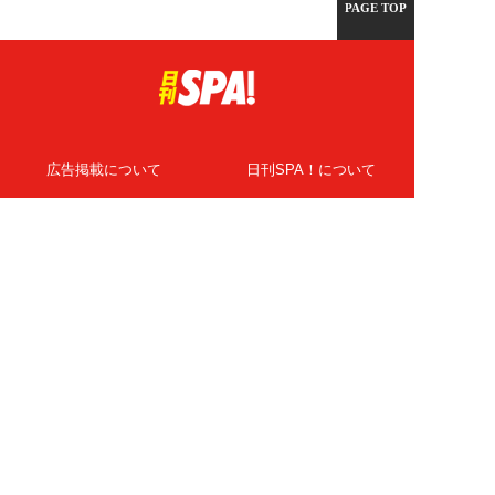
PAGE TOP
広告掲載について
日刊SPA！について
ニュース提供先
PR記事一覧
ライター・執筆者募集
プライバシーポリシー
Cookie使用について
著作権について
運営会社
記事使用について
お問い合わせ
よくある質問
扶桑社Webメディア