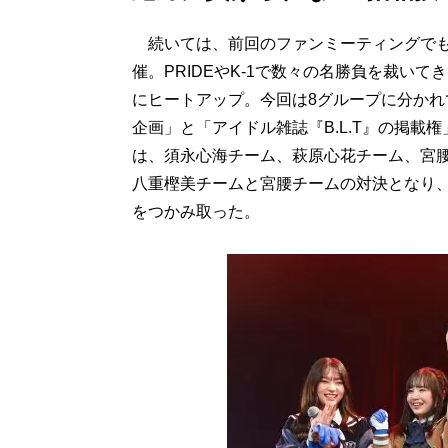
続いては、前回のファンミーティングでも激
催。PRIDEやK-1で数々の名勝負を裁い
にヒートアップ。今回は8グループに分かれ
企画」と「アイドル雑誌『B.L.T』の掲
は、須永心海チーム、萩原心花チーム、宮
八重樫美チームと宮腰チームの対決となり
をつかみ取った。