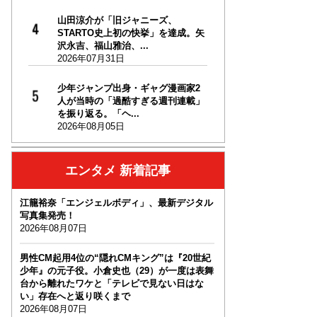
山田涼介が「旧ジャニーズ、
STARTO史上初の快挙」を達成。矢
沢永吉、福山雅治、...
2026年07月31日
少年ジャンプ出身・ギャグ漫画家2
人が当時の「過酷すぎる週刊連載」
を振り返る。「ヘ...
2026年08月05日
エンタメ 新着記事
江籠裕奈「エンジェルボディ」、最新デジタル
写真集発売！
2026年08月07日
男性CM起用4位の“隠れCMキング”は『20世紀
少年』の元子役。小倉史也（29）が一度は表舞
台から離れたワケと「テレビで見ない日はな
い」存在へと返り咲くまで
2026年08月07日