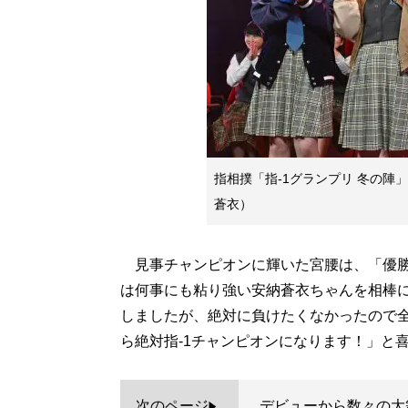
指相撲「指-1グランプリ 冬の
蒼衣）
見事チャンピオンに輝いた宮腰は、「優勝
は何事にも粘り強い安納蒼衣ちゃんを相棒
しましたが、絶対に負けたくなかったので全
ら絶対指-1チャンピオンになります！」と
次のページ
デビューから数々の大