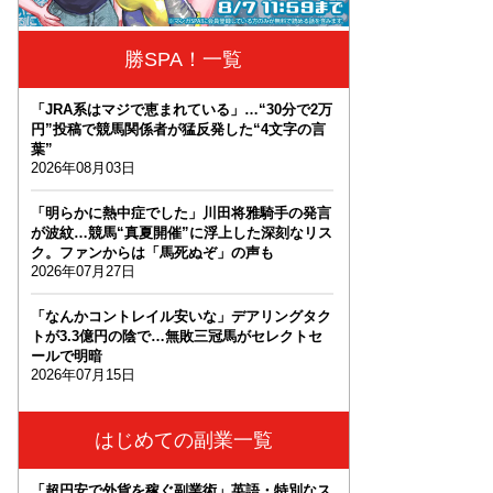
勝SPA！一覧
「JRA系はマジで恵まれている」…“30分で2万
円”投稿で競馬関係者が猛反発した“4文字の言
葉”
2026年08月03日
「明らかに熱中症でした」川田将雅騎手の発言
が波紋…競馬“真夏開催”に浮上した深刻なリス
ク。ファンからは「馬死ぬぞ」の声も
2026年07月27日
「なんかコントレイル安いな」デアリングタク
トが3.3億円の陰で…無敗三冠馬がセレクトセ
ールで明暗
2026年07月15日
はじめての副業一覧
「超円安で外貨を稼ぐ副業術」英語・特別なス