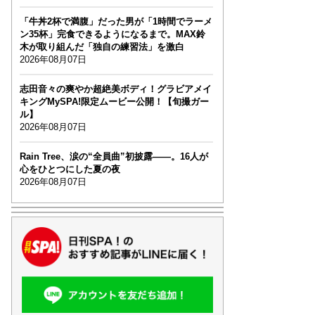
「牛丼2杯で満腹」だった男が「1時間でラーメ
ン35杯」完食できるようになるまで。MAX鈴
木が取り組んだ「独自の練習法」を激白
2026年08月07日
志田音々の爽やか超絶美ボディ！グラビアメイ
キングMySPA!限定ムービー公開！【旬撮ガー
ル】
2026年08月07日
Rain Tree、涙の“全員曲”初披露――。16人が
心をひとつにした夏の夜
2026年08月07日