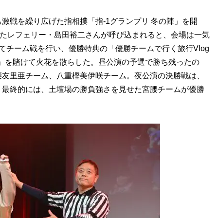
戦を繰り広げた指相撲「指-1グランプリ 冬の陣」を開
てきたレフェリー・島田裕二さんが呼び込まれると、会場は一気
てチーム戦を行い、優勝特典の「優勝チームで行く旅行Vlog
載権」を賭けて火花を散らした。昼公演の予選で勝ち残ったの
腰友里亜チーム、八重樫美伊咲チーム。夜公演の決勝戦は、
、最終的には、土壇場の勝負強さを見せた宮腰チームが優勝