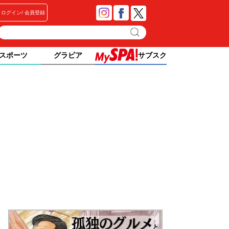
ログイン
会員登録
スポーツ
グラビア
サブスク