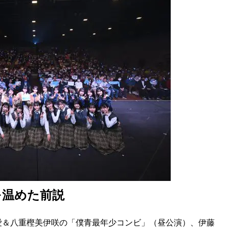
を温めた前説
＆八重樫美伊咲の「僕青最年少コンビ」（昼公演）、伊藤