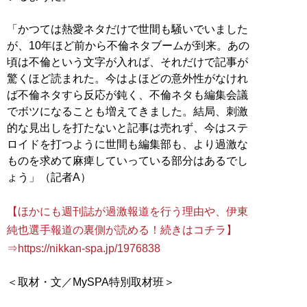
「かつては熱愛ネタだけで世間も騒いでいました
が、10年ほど前から不倫ネタブームが到来。あの
頃は不倫という文字が入れば、それだけで記事が
驚くほど読まれた。今はよほどの意外性がなけれ
ば不倫ネタすら反応が鈍く、不倫ネタも編集会議
でボツになることも増えてきました。結局、刺激
的な見出しを打たないと記事は売れず、今はステ
ロイドを打つように世間も編集部も、より過激な
ものを求めて麻痺していっている部分はあるでし
ょう」（記者A）
【ほかにも週刊誌が過激報道を行う理由や、伊東
純也選手報道の裏側が読める！続きはコチラ】
⇒https://nikkan-spa.jp/1976838