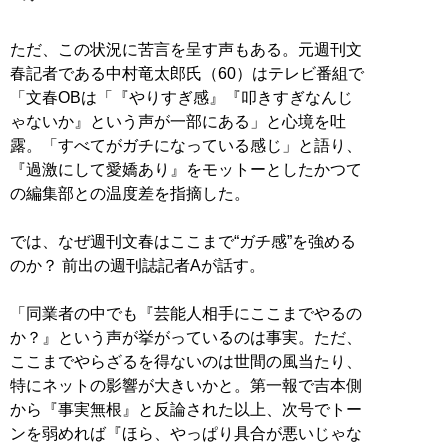
ただ、この状況に苦言を呈す声もある。元週刊文
春記者である中村竜太郎氏（60）はテレビ番組で
「文春OBは「『やりすぎ感』『叩きすぎなんじ
ゃないか』という声が一部にある」と心境を吐
露。「すべてがガチになっている感じ」と語り、
『過激にして愛嬌あり』をモットーとしたかつて
の編集部との温度差を指摘した。
では、なぜ週刊文春はここまで“ガチ感”を強める
のか？ 前出の週刊誌記者Aが話す。
「同業者の中でも『芸能人相手にここまでやるの
か？』という声が挙がっているのは事実。ただ、
ここまでやらざるを得ないのは世間の風当たり、
特にネットの影響が大きいかと。第一報で吉本側
から『事実無根』と反論された以上、次号でトー
ンを弱めれば『ほら、やっぱり具合が悪いじゃな