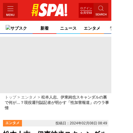
ログイン
会員登録
サブスク
新着
ニュース
エンタメ
ライフ
トップ
エンタメ
松本人志、伊東純也スキャンダルの裏
で何が…？現役週刊誌記者が明かす「性加害報道」のウラ事
情
エンタメ
投稿日：2024年02月08日 08:49