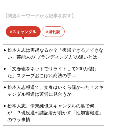
【関連キーワードから記事を探す】
スキャンダル
週刊誌
松本人志は再起なるか？「復帰できる／できな
い」芸能人の“ブランディング力”の違いとは
「文春砲をネットでリライトして200万儲け
た」スクープおこぼれ商法の手口
松本人志報道で、文春はいくら儲かった？スキ
ャンダル報道は苦労に見合うか
松本人志、伊東純也スキャンダルの裏で何
が…？現役週刊誌記者が明かす「性加害報道」
のウラ事情