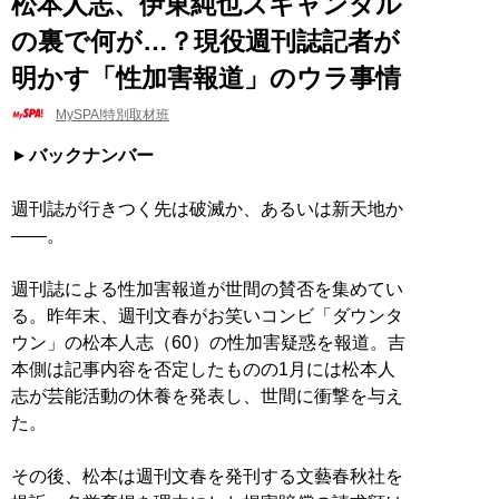
松本人志、伊東純也スキャンダル
の裏で何が…？現役週刊誌記者が
明かす「性加害報道」のウラ事情
MySPA!特別取材班
バックナンバー
週刊誌が行きつく先は破滅か、あるいは新天地か
――。
週刊誌による性加害報道が世間の賛否を集めてい
る。昨年末、週刊文春がお笑いコンビ「ダウンタ
ウン」の松本人志（60）の性加害疑惑を報道。吉
本側は記事内容を否定したものの1月には松本人
志が芸能活動の休養を発表し、世間に衝撃を与え
た。
その後、松本は週刊文春を発刊する文藝春秋社を