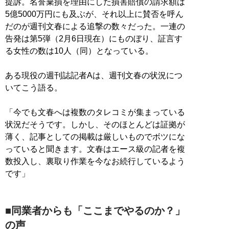
提訴。名誉棄損を理由にした損害賠償の請求額は
5億5000万円にも及ぶが、それ以上に賛否を呼ん
だのが週刊文春による追撃の数々だった。一連の
告発は第5弾（2月6日現在）にものぼり、証言す
る女性の数は10人（同）となっている。
ある現役の週刊誌記者Aは、週刊文春の状況につ
いてこう語る。
「今でも文春へは複数のタレコミが集まっている
状況だそうです。しかし、そのほとんどは証拠が
薄く、記事としての掲載は厳しいものでボツにな
っていると聞きます。文春はエース級の記者を複
数投入し、裏取り作業を今なお続行しているよう
です」
■同業者からも「ここまでやるのか？」
の声