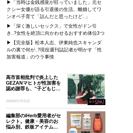
▶「当時は金銭感覚が狂っていました」元セ
クシー女優が語る引退後の生活。離婚してワ
ンオペ子育て「詰んだと思ったけど...」
▶「深く激しいセックス」で女性がドン引
き...?女性を絶頂に向かわせるおすすめ体位3つ
▶【完全版】松本人志、伊東純也スキャンダ
ルの裏で何が...?現役週刊誌記者が明かす「性
加害報道」のウラ事情
高市首相批判で炎上した
GEZANマヒトが性加害を
認め謝罪も、“子どもじ…
2026年07月31日
編集部のiHerb愛用者がセ
レクト。健康・美容のお
悩み別、鉄板アイテム…