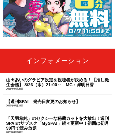
インフォメーション
山田あいのグラビア設定を視聴者が決める！【推し撮
生会議】 8/26（水）21:00～ MC：岸明日香
2026年07月29日
【週刊SPA! 発売日変更のお知らせ】
2026年07月28日
「天羽希純」のセクシーな秘蔵カットを大放出！週刊
SPA!のサブスク「MySPA!」続々更新中！初回は初月
99円で読み放題
2026年07月03日