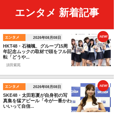
エンタメ 新着記事
NEW!
エンタメ
2026年08月08日
HKT48・石橋颯、グループ15周
年記念ムックの取材で頭をフル回
転「どうや...
須田紫苑
NEW!
エンタメ
2026年08月08日
SKE48・太田彩夏が自身初の写
真集を猛アピール「今が一番かわ
いいって自信...
NEW!
エンタメ
2026年08月08日