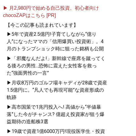
▶ 月2,980円で始める自己投資。初心者向け
chocoZAPはこちら [PR]
【今この記事も読まれています】
▶5年で資産2.5億円!子育てしながら“億り
人”になったママの「信用爆買い投資術」。4
月のトランプショック時に狙った銘柄も公開
▶「邪魔なんだよ!」新幹線で座席を蹴ってく
る後ろの男性...恐怖に震えた女性客を救っ
た“強面男性の一言”
▶月収8万円のゴルフ場キャディが28歳で資産
1.5億円に。“凡人でも再現可能”な資産形成の
軌跡
▶高市国策で1兆円投入へ! 高値から“半値暴
落”した今がチャンス? 億超え投資家が狙う爆
益期待の造船株3選
▶19歳で資産1億6000万円!現役医学生・投資