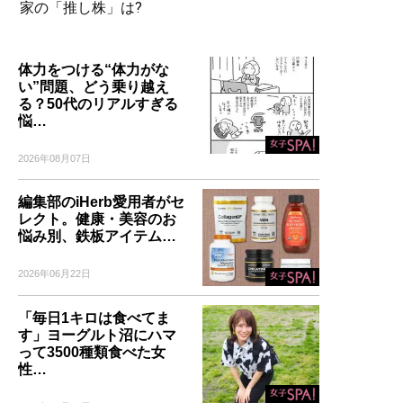
家の「推し株」は?
体力をつける“体力がな
い”問題、どう乗り越え
る？50代のリアルすぎる
悩…
2026年08月07日
編集部のiHerb愛用者がセ
レクト。健康・美容のお
悩み別、鉄板アイテム…
2026年06月22日
「毎日1キロは食べてま
す」ヨーグルト沼にハマ
って3500種類食べた女
性…