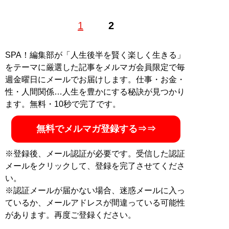
清談社 ライター／編集 編集担当作→稲田豊史さん『こ
1
2
わされた夫婦』、生駒明さん『フーゾクの現代史』、諸
富祥彦さん、島田友和さん、青木美帆さん『1on1コミュ
ニケーション入門』、しみけんさん『モテる男39の法
SPA！編集部が「人生後半を賢く楽しく生きる」
則』。X(旧Twitter)：
@numazawa_n
をテーマに厳選した記事をメルマガ会員限定で毎
週金曜日にメールでお届けします。仕事・お金・
記事一覧へ
性・人間関係…人生を豊かにする秘訣が見つかり
ます。無料・10秒で完了です。
無料でメルマガ登録する⇒⇒
※登録後、メール認証が必要です。受信した認証
メールをクリックして、登録を完了させてくださ
い。
※認証メールが届かない場合、迷惑メールに入っ
ているか、メールアドレスが間違っている可能性
があります。再度ご登録ください。