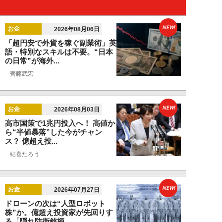
NEW!
お金
2026年08月06日
「超円安で外貨を稼ぐ副業術」英
語・特別なスキルは不要。“日本
の日常”が海外...
齊藤武宏
NEW!
お金
2026年08月03日
高市国策で1兆円投入へ！ 高値か
ら“半値暴落”した今がチャン
ス？ 億超え投...
結喜たろう
NEW!
お金
2026年07月27日
ドローンの次は“人型ロボット
株”か。億超え投資家が先回りす
る「隠れ防衛銘柄...