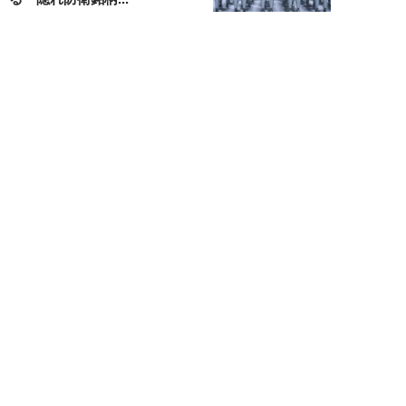
結喜たろう
NEW!
お金
2026年07月27日
父の遺産5000万円で兄弟が絶縁
「長男だから」「介護したのは
私」家族が“争...
渡辺智
NEW!
お金
2026年07月22日
元銀行員が明かす「お金持ちほど
やらないこと」本当に豊かな人に
は“共通点”が...
渡辺智