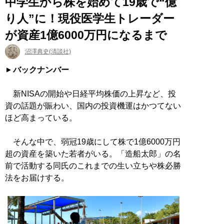
中学生から株を始めて19歳で“億
り人”に！現役医学生トレーダー
が資産1億6000万円になるまで
沼澤典史(清談社)
バックナンバー
新NISAの開始や日経平均株価の上昇など、投
資の話題が賑わい、国内の投資機運はかつてない
ほど高まっている。
そんな中で、弱冠19歳にして株で1億6000万円
超の資産を築いた若者がいる。「造船太郎」の名
前で活動する同氏のこれまでの生い立ちや株必勝
法をお届けする。