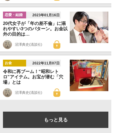
恋愛・結婚
2023年01月16日
20代女子が「年の差不倫」に溺
れやすい3つのパターン。お金以
外の目的は…
沼澤典史(清談社)
お金
2022年11月07日
令和に再ブーム！“昭和レト
ロ”アイテム。お宝が潜む「穴
場」とは
沼澤典史(清談社)
もっと見る