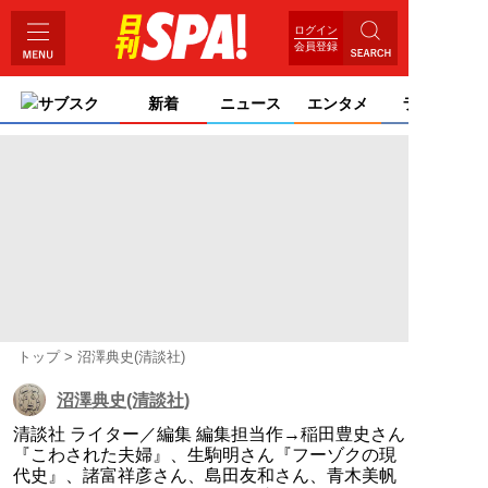
ログイン
会員登録
サブスク
新着
ニュース
エンタメ
ライフ
トップ
沼澤典史(清談社)
沼澤典史(清談社)
清談社 ライター／編集 編集担当作→稲田豊史さん
『こわされた夫婦』、生駒明さん『フーゾクの現
代史』、諸富祥彦さん、島田友和さん、青木美帆