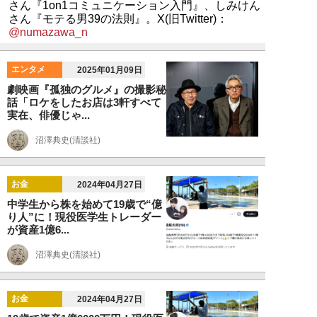
さん『1on1コミュニケーション入門』、しみけん
さん『モテる男39の法則』。X(旧Twitter)：
@numazawa_n
エンタメ
2025年01月09日
劇映画『孤独のグルメ』の撮影秘
話「ロケをしたお店は3軒すべて
実在、俳優じゃ...
沼澤典史(清談社)
お金
2024年04月27日
中学生から株を始めて19歳で“億
り人”に！現役医学生トレーダー
が資産1億6...
沼澤典史(清談社)
お金
2024年04月27日