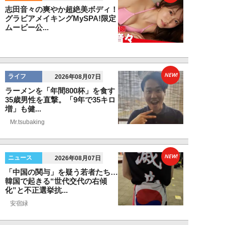
志田音々の爽やか超絶美ボディ！
グラビアメイキングMySPA!限定
ムービー公...
NEW!
ライフ
2026年08月07日
ラーメンを「年間800杯」を食す
35歳男性を直撃。「9年で35キロ
増」も健...
Mr.tsubaking
NEW!
ニュース
2026年08月07日
「中国の関与」を疑う若者たち…
韓国で起きる“世代交代の右傾
化”と不正選挙抗...
安宿緑