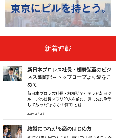
新着連載
新日本プロレス社長・棚橋弘至のビジ
ネス奮闘記～トップロープより愛をこ
めて
新日本プロレス社長・棚橋弘至がテレビ朝日グ
ループの社長ズラリ20人を前に、真っ先に挙手
して放った“まさかの質問”とは
2026年08月06日
結婚につながる恋のはじめ方
年収2000万円でも苦戦…婚活で「デキる男」が