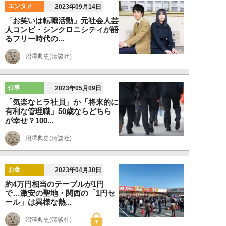
エンタメ
2023年09月14日
「お笑いは転職活動」元社会人芸
人コンビ・シンクロニシティが語
るフリー時代の...
沼澤典史(清談社)
仕事
2023年05月09日
「気楽なヒラ社員」か「将来的に
有利な管理職」50歳ならどちら
が幸せ？100...
沼澤典史(清談社)
お金
2023年04月30日
約4万円相当のテーブルが1円
で…激安の聖地・関西の「1円セ
ール」は異様な熱...
沼澤典史(清談社)