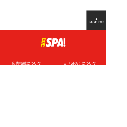
▲
PAGE TOP
広告掲載について
日刊SPA！について
ニュース提供先
PR記事一覧
ライター・執筆者募集
プライバシーポリシー
Cookie使用について
著作権について
運営会社
記事使用について
お問い合わせ
よくある質問