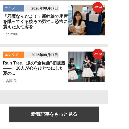
NEW!
ライフ
2026年08月07日
「邪魔なんだよ！」新幹線で座席
を蹴ってくる後ろの男性…恐怖に
震えた女性客を...
chimi86
NEW!
エンタメ
2026年08月07日
Rain Tree、涙の“全員曲”初披露
――。16人が心をひとつにした
夏の...
吉岡 俊
新着記事をもっと見る