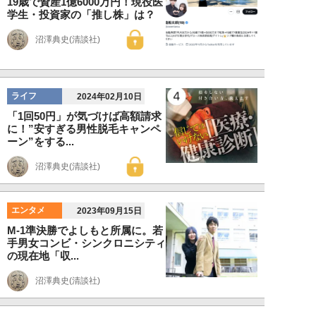
19歳で資産1億6000万円！現役医
学生・投資家の「推し株」は？
沼澤典史(清談社)
ライフ
2024年02月10日
「1回50円」が気づけば高額請求
に！”安すぎる男性脱毛キャンペ
ーン”をする...
沼澤典史(清談社)
エンタメ
2023年09月15日
M-1準決勝でよしもと所属に。若
手男女コンビ・シンクロニシティ
の現在地「収...
沼澤典史(清談社)