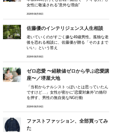
女性に敬遠される“意外な理由”
2026年08月06日
佐藤優のインテリジェンス人生相談
老いていくのがすごく嫌な49歳男性。孤独な老
後を恐れる相談に、佐藤優が贈る「そのままで
いい」という答え
2026年08月06日
ゼロ恋愛 〜経験値ゼロから学ぶ恋愛講
座〜／堺屋大地
「当初からナルシストっぽいとは思っていたん
ですけど…」女性が密かに“恋愛対象外”の烙印
を押す、男性の無自覚なNG行動
2026年08月04日
ファストファッション、全部買ってみ
た