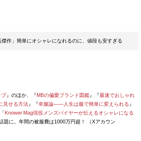
高傑作」簡単にオシャレになれるのに、値段も安すぎる
ップ
』のほか、『
MBの偏愛ブランド図鑑
』『
最速でおしゃれ
に見せる方法
』『
幸服論――人生は服で簡単に変えられる
』
「
Knower Mag現役メンズバイヤーが伝えるオシャレになる
話題に。年間の被服費は1000万円超！ （Xアカウン