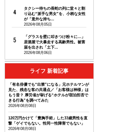
タクシー待ちの長蛇の列に堂々と割
り込む“派手な男女”を、小柄な女性
が「意外な持ち...
2026年08月05日
「グラスを壁に叩きつけ粉々に…」
居酒屋で大暴走する高齢男性。被害
届を出され「土下...
2026年08月06日
ライフ 新着記事
「有名俳優でも“出禁”になる」元ホテルマンが
見た、残念な客の共通点／「お客様は神様」は
もう昔？ 厚労省が挙げる“ホテルが宿泊拒否で
きる行為”を調べてみた
2026年08月08日
120万円かけて「豊胸手術」した33歳男性を直
撃「ゲイでもない。性同一性障害でもない」
2026年08月08日