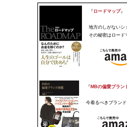
『
ロードマップ
』
地方のしがないシ
その秘密はロード
『
MBの偏愛ブラン
今着るべきブランド