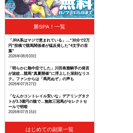
勝SPA！一覧
「JRA系はマジで恵まれている」…“30分で2万
円”投稿で競馬関係者が猛反発した“4文字の言
葉”
2026年08月03日
「明らかに熱中症でした」川田将雅騎手の発言
が波紋…競馬“真夏開催”に浮上した深刻なリス
ク。ファンからは「馬死ぬぞ」の声も
2026年07月27日
「なんかコントレイル安いな」デアリングタク
トが3.3億円の陰で…無敗三冠馬がセレクトセ
ールで明暗
2026年07月15日
はじめての副業一覧