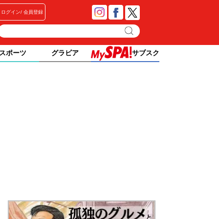
ログイン
会員登録
スポーツ
グラビア
サブスク