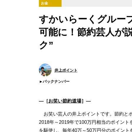
お金
すかいらーくグルー
可能に！節約芸人が
ク”
井上ポイント
バックナンバー
―［
お笑い節約道場
］―
お笑い芸人の井上ポイントです。節約とポ
2018年～2019年で100万円相当のポ
を駆使し、毎年40万～50万円分のポイン