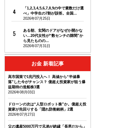
「1,2,3,4,5,6,7,8,9の中で素数だけ選
べ」中学生の7割が誤答。全国...
2026年07月25日
ある朝、玄関のドアがなぜか開かな
い…20代女性が“数センチの隙間”か
ら見たものの...
2026年07月31日
お金 新着記事
高市国策で1兆円投入へ！ 高値から“半値暴
落”した今がチャンス？ 億超え投資家が狙う爆
益期待の造船株3選
2026年08月03日
ドローンの次は“人型ロボット株”か。億超え投
資家が先回りする「隠れ防衛銘柄」2選
2026年07月27日
父の遺産5000万円で兄弟が絶縁「長男だから」