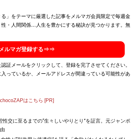
学部卒。極度の節約好きで、ポイントやキャンペーン情報に精
きる」をテーマに厳選した記事をメルマガ会員限定で毎週金
・性・人間関係…人生を豊かにする秘訣が見つかります。無
金がなくても人生100倍楽しめる！
』。ブログ「
いの得ブロ
て日々、お得情報を配信中（Twitterアカウン
メルマガ登録する⇒⇒
た認証メールをクリックして、登録を完了させてください。
金がなくても人生100倍楽しめる！
』
に入っているか、メールアドレスが間違っている可能性があ
エンターテインメントだ！
ocoZAPはこちら [PR]
口腔性交に至るまでの“生々しいやりとり”を証言。元ジャンポ
由