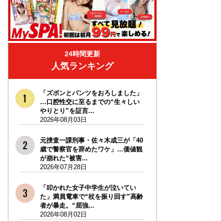
24時間更新
人気ランキング
「ズボンとパンツをおろしました」
…口腔性交に至るまでの“生々しい
やりとり”を証言...
2026年08月03日
元捜査一課刑事・佐々木成三が「40
歳で警察官を辞めたワケ」…価値観
が崩れた“被害...
2026年07月28日
「叩かれた女子中学生が泣いてい
た」満員電車で“杖を振り回す”高齢
者が暴走。“屈強...
2026年08月02日