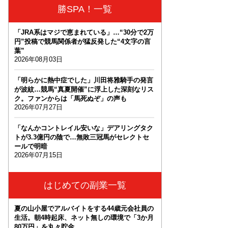
勝SPA！一覧
「JRA系はマジで恵まれている」…“30分で2万
円”投稿で競馬関係者が猛反発した“4文字の言
葉”
2026年08月03日
「明らかに熱中症でした」川田将雅騎手の発言
が波紋…競馬“真夏開催”に浮上した深刻なリス
ク。ファンからは「馬死ぬぞ」の声も
2026年07月27日
「なんかコントレイル安いな」デアリングタク
トが3.3億円の陰で…無敗三冠馬がセレクトセ
ールで明暗
2026年07月15日
はじめての副業一覧
夏の山小屋でアルバイトをする44歳元会社員の
生活。朝4時起床、ネット無しの環境で「3か月
80万円」を丸々貯金