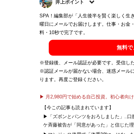
井上ポイント
1983年、東京都生まれ。早稲田大学教育
SPA！編集部が「人生後半を賢く楽しく生
通するお笑い芸人。著書に『
曜日にメールでお届けします。仕事・お金
お得生活！ お
グ
料・10秒で完了です。
」、ユーチューブ「
いの得ちゃんねる
」に
ト:
@InoueJuniti
）
無料で
※登録後、メール認証が必要です。受信し
『
お得生活！ お
※認証メールが届かない場合、迷惑メール
ります。再度ご登録ください。
節約こそ最高の
▶ 月2,980円で始める自己投資。初心者向けch
【今この記事も読まれています】
▶「ズボンとパンツをおろしました」...
ケ斉藤被告が「同意があった」と信じた理