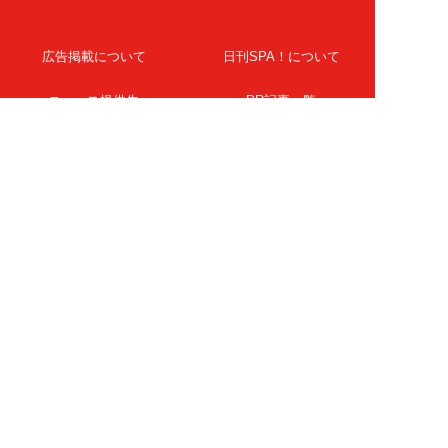
広告掲載について
日刊SPA！について
ニュース提供先
PR記事一覧
ライター・執筆者募集
プライバシーポリシー
Cookie使用について
著作権について
運営会社
記事使用について
お問い合わせ
よくある質問
扶桑社Webメディア
女子SPA！
天然生活