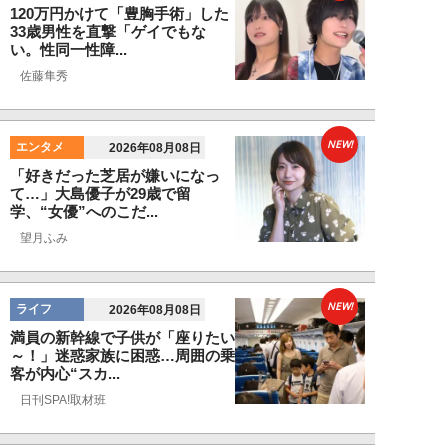
120万円かけて「豊胸手術」した
33歳男性を直撃「ゲイでもな
い。性同一性障...
佐藤隼秀
NEW!
エンタメ
2026年08月08日
「好きだった芝居が嫌いになっ
て…」大島優子が29歳で留
学、“女優”へのこだ...
望月ふみ
NEW!
ライフ
2026年08月08日
満員の新幹線で子供が「座りたい
～！」迷惑家族に困惑…周囲の乗
客が内心“スカ...
日刊SPA!取材班