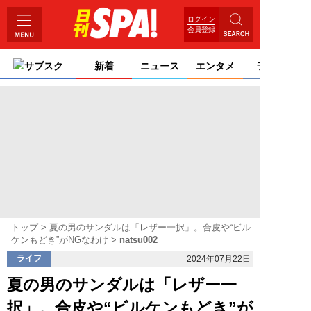
ログイン
会員登録
サブスク
新着
ニュース
エンタメ
ライフ
トップ
夏の男のサンダルは「レザー一択」。合皮や“ビル
ケンもどき”がNGなわけ
natsu002
ライフ
2024年07月22日
夏の男のサンダルは「レザー一
択」。合皮や“ビルケンもどき”が