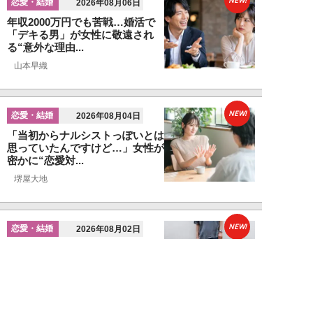
NEW!
恋愛・結婚
2026年08月06日
年収2000万円でも苦戦…婚活で
「デキる男」が女性に敬遠され
る“意外な理由...
山本早織
NEW!
恋愛・結婚
2026年08月04日
「当初からナルシストっぽいとは
思っていたんですけど…」女性が
密かに“恋愛対...
堺屋大地
NEW!
恋愛・結婚
2026年08月02日
「ダサい中年男性」に共通す
る“時代遅れのファッション”と
は。100万円の「...
堺屋大地