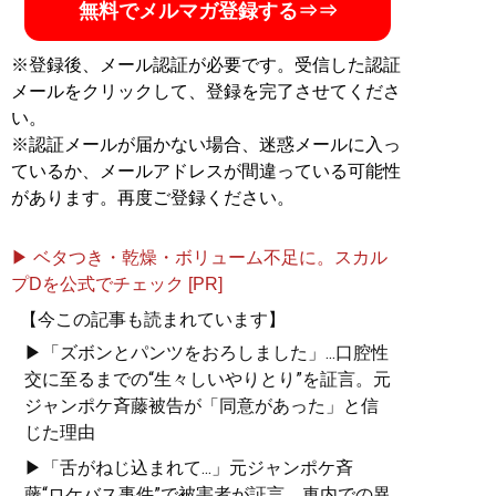
見抜き、最高のベストパ
無料でメルマガ登録する⇒⇒
ートナーを見つける男と
女の心理ルール
』
※登録後、メール認証が必要です。受信した認証
メールをクリックして、登録を完了させてくださ
「本当に自分に合うベス
い。
トパートナー」を見抜く
※認証メールが届かない場合、迷惑メールに入っ
全技術！
ているか、メールアドレスが間違っている可能性
があります。再度ご登録ください。
▶ ベタつき・乾燥・ボリューム不足に。スカル
プDを公式でチェック [PR]
『
「最初の男」になりた
がる男、「最後の女」に
【今この記事も読まれています】
なりたがる女 夜の世界
▶「ズボンとパンツをおろしました」...口腔性
で学ぶ男と女の新・心理
交に至るまでの“生々しいやりとり”を証言。元
大全
』
ジャンポケ斉藤被告が「同意があった」と信
じた理由
男の浮気は副業、女の浮
気は転職活動？
▶「舌がねじ込まれて...」元ジャンポケ斉
藤“ロケバス事件”で被害者が証言、車内での異