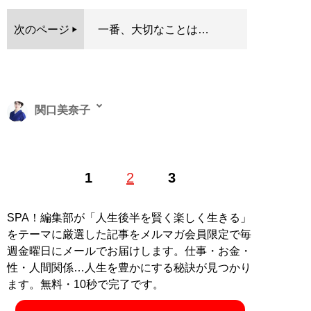
次のページ
一番、大切なことは…
関口美奈子
恋愛コーチ。結婚相談所「
エースブライダル
」主宰。メ
1
2
3
ンズ化粧品「ISIKI」開発ディレクター。オフィシャルサ
イト「
sekiguchiminako.com
」。YouTubeチャンネル
「
みなこの圧倒的モテ男TV
」は開設1年半で総再生数が
SPA！編集部が「人生後半を賢く楽しく生きる」
5000万回を突破（Xアカウント:
@sekiguchiminako
）
をテーマに厳選した記事をメルマガ会員限定で毎
週金曜日にメールでお届けします。仕事・お金・
『
気遣いを恋と勘違いす
性・人間関係…人生を豊かにする秘訣が見つかり
る男、優しさを愛と勘違
ます。無料・10秒で完了です。
いする女 相手の本性を