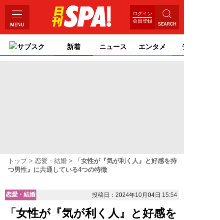
ログイン
会員登録
サブスク
新着
ニュース
エンタメ
ライフ
トップ
恋愛・結婚
「女性が『気が利く人』と好感を持
つ男性』に共通している4つの特徴
恋愛・結婚
投稿日：2024年10月04日 15:54
「女性が『気が利く人』と好感を