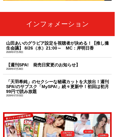
インフォメーション
山田あいのグラビア設定を視聴者が決める！【推し撮
生会議】 8/26（水）21:00～ MC：岸明日香
2026年07月29日
【週刊SPA! 発売日変更のお知らせ】
2026年07月28日
「天羽希純」のセクシーな秘蔵カットを大放出！週刊
SPA!のサブスク「MySPA!」続々更新中！初回は初月
99円で読み放題
2026年07月03日