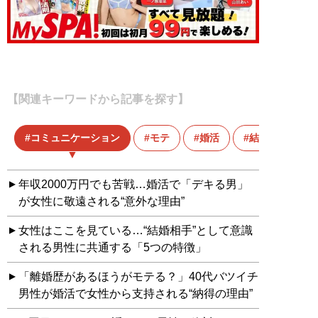
【関連キーワードから記事を探す】
コミュニケーション
モテ
婚活
結婚
年収2000万円でも苦戦…婚活で「デキる男」
が女性に敬遠される“意外な理由”
女性はここを見ている…“結婚相手”として意識
される男性に共通する「5つの特徴」
「離婚歴があるほうがモテる？」40代バツイチ
男性が婚活で女性から支持される“納得の理由”