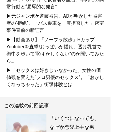
常行動と“屈辱的な発言”
▶元ジャンポケ斉藤被告、ADが明かした被害
者の“拒絶”。「バス乗車を一度拒否した」密室
記事一覧へ
事件直前の新証言
▶【動画あり】「ノーブラ散歩」Hカップ
Youtuberを直撃!おっぱいが揺れ、透け乳首で
街中を歩いて“恥ずかしくない”のか聞いてみた
ら...
▶「セックスは好きじゃなかった」女性の価
値観を変えた“プロ男優のセックス”。「おかし
くなっちゃった」衝撃体験とは
この連載の前回記事
「いくつになっても、
なぜか恋愛上手な男