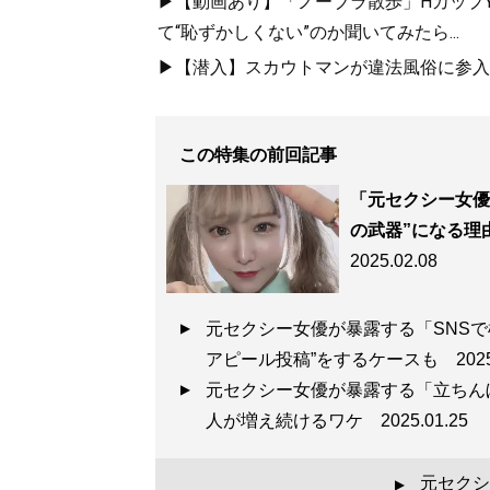
▶【動画あり】「ノーブラ散歩」HカップYo
て“恥ずかしくない”のか聞いてみたら...
▶【潜入】スカウトマンが違法風俗に参入.
この特集の前回記事
「元セクシー女優
の武器”になる理
2025.02.08
元セクシー女優が暴露する「SNSで
アピール投稿”をするケースも
202
元セクシー女優が暴露する「立ちんぼ
人が増え続けるワケ
2025.01.25
元セクシ
▲