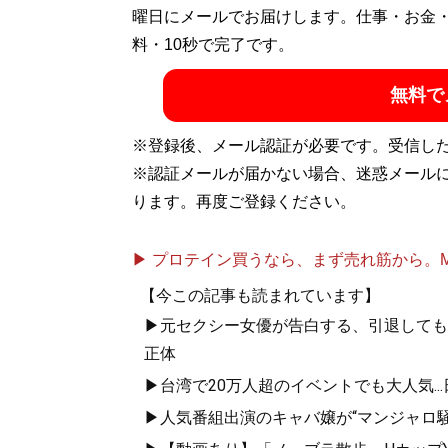
シナリオライターを経て、フリーランスへと
曜日にメールでお届けします。仕事・お金
ビデオの脚本などあらゆる方面で活躍中。
料・10秒で完了です。
X（旧Twitter）：
@takanashiaaya
無料で
記事一覧へ
※登録後、メール認証が必要です。受信し
※認証メールが届かない場合、迷惑メール
ります。再度ご登録ください。
▶ プロテイン買うなら、まず売れ筋から。Mypr
【今この記事も読まれています】
▶元セクシー女優が告白する、引退しても「
正体
▶台湾で20万人超のイベントでも大人気..
▶人気番組出演のキャバ嬢が“マンジャロ騒動