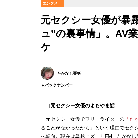
エンタメ
元セクシー女優が暴
ュ”の裏事情」。AV
ケ
たかなし亜妖
バックナンバー
―［
元セクシー女優のよもやま話
］―
元セクシー女優でフリーライターの
「た
ることがなかったから」という理由でセク
へ転向。現在は鳥越アズーリFM「たかなし