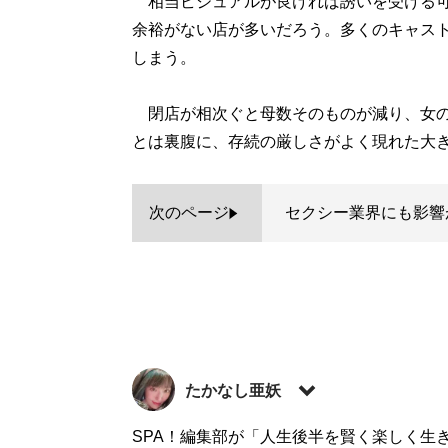
相当ビジュアルが良ければ誘いを受ける可
余裕がない店が多いだろう。多くのキャス
しまう。
閉店が相次ぐと母数そのものが減り、女の
とは裏腹に、存続の厳しさがよく現れた大き
次のページ
セクシー業界にも影響
たかなし亜妖
元セクシー女優のフリーライター。2016年
SPA！編集部が「人生後半を賢く楽しく生