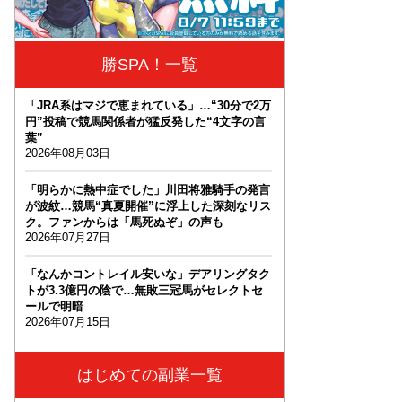
勝SPA！一覧
「JRA系はマジで恵まれている」…“30分で2万
円”投稿で競馬関係者が猛反発した“4文字の言
葉”
2026年08月03日
「明らかに熱中症でした」川田将雅騎手の発言
が波紋…競馬“真夏開催”に浮上した深刻なリス
ク。ファンからは「馬死ぬぞ」の声も
2026年07月27日
「なんかコントレイル安いな」デアリングタク
トが3.3億円の陰で…無敗三冠馬がセレクトセ
ールで明暗
2026年07月15日
はじめての副業一覧