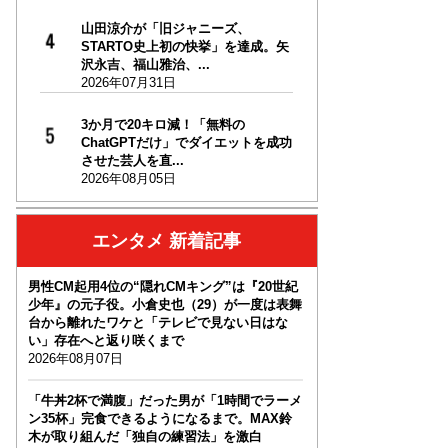
山田涼介が「旧ジャニーズ、
STARTO史上初の快挙」を達成。矢
沢永吉、福山雅治、...
2026年07月31日
3か月で20キロ減！「無料の
ChatGPTだけ」でダイエットを成功
させた芸人を直...
2026年08月05日
エンタメ 新着記事
男性CM起用4位の“隠れCMキング”は『20世紀
少年』の元子役。小倉史也（29）が一度は表舞
台から離れたワケと「テレビで見ない日はな
い」存在へと返り咲くまで
2026年08月07日
「牛丼2杯で満腹」だった男が「1時間でラーメ
ン35杯」完食できるようになるまで。MAX鈴
木が取り組んだ「独自の練習法」を激白