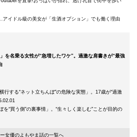
utuberを直撃!おっぱいが揺れ、透け乳首で街中を歩い
..アイドル級の美女が「生酒オプション」でも働く理由
」を名乗る女性が“急増したワケ”。過激な肩書きが“最強
由
横行する“ネット立ちんぼ”の危険な実態」。17歳が“過激
5.02.01
を“買う側”の裏事情」。“生々しく楽しむ”ことが目的の
ー女優のよもやま話の一覧へ