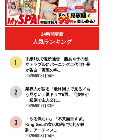
24時間更新
人気ランキング
手紙1枚で退所通告…藤あや子の独
立トラブルにバーニング二代目社長
が告白「実際の料...
2026年08月04日
業界人が語る「最終回まで見る／も
う見ない」夏ドラマ6選。「演技が
一辺倒で主人公に...
2026年07月30日
「やる気ない」「不真面目すぎ」
King Gnuの宣伝動画に批判が殺
到。アーティス...
2026年08月04日