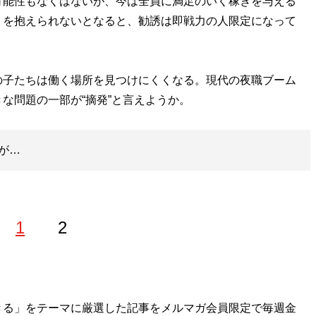
能性もなくはないが、今は全員に満足のいく稼ぎを与える
トを抱えられないとなると、勧誘は即戦力の人限定になって
子たちは働く場所を見つけにくくなる。現代の夜職ブーム
な問題の一部が“摘発”と言えようか。
が…
1
2
に女優デビュー後、2018年半ばに引退。ソーシャルゲームの
きる」をテーマに厳選した記事をメルマガ会員限定で毎週金