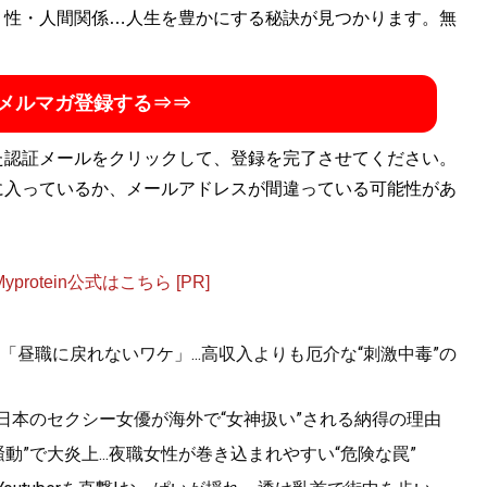
独立。WEBコラムから作品レビュー、同人作品やセクシー
・性・人間関係…人生を豊かにする秘訣が見つかります。無
メルマガ登録する⇒⇒
た認証メールをクリックして、登録を完了させてください。
に入っているか、メールアドレスが間違っている可能性があ
otein公式はこちら [PR]
昼職に戻れないワケ」...高収入よりも厄介な“刺激中毒”の
.日本のセクシー女優が海外で“女神扱い”される納得の理由
”で大炎上...夜職女性が巻き込まれやすい“危険な罠”