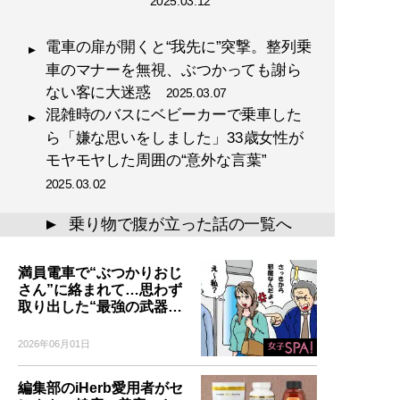
2025.03.12
電車の扉が開くと“我先に”突撃。整列乗
車のマナーを無視、ぶつかっても謝ら
ない客に大迷惑
2025.03.07
混雑時のバスにベビーカーで乗車した
ら「嫌な思いをしました」33歳女性が
モヤモヤした周囲の“意外な言葉”
2025.03.02
乗り物で腹が立った話の一覧へ
▲
満員電車で“ぶつかりおじ
さん”に絡まれて…思わず
取り出した“最強の武器…
2026年06月01日
編集部のiHerb愛用者がセ