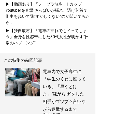
▶【動画あり】「ノーブラ散歩」Hカップ
Youtuberを直撃!おっぱいが揺れ、透け乳首で
街中を歩いて“恥ずかしくない”のか聞いてみた
ら...
▶【独自取材】「電車の揺れでもイってしま
う」全身を性感帯にした30代女性が明かす“日
常のハプニング”
この特集の前回記事
電車内で女子高生に
「学生のくせに座って
いる」「早くどけ
よ」“嫌がらせ”をした
相手がブツブツ言いな
がら退散するまで