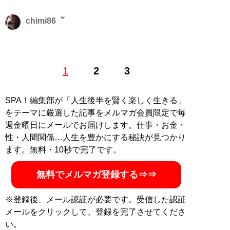
chimi86
2016年よりライター活動を開始。出版社にて書籍コーデ
1
2
3
ィネーターなども経験。趣味は読書、ミュージカル、舞
台鑑賞、スポーツ観戦、カフェ。
SPA！編集部が「人生後半を賢く楽しく生きる」
記事一覧へ
をテーマに厳選した記事をメルマガ会員限定で毎
週金曜日にメールでお届けします。仕事・お金・
性・人間関係…人生を豊かにする秘訣が見つかり
ます。無料・10秒で完了です。
無料でメルマガ登録する⇒⇒
※登録後、メール認証が必要です。受信した認証
メールをクリックして、登録を完了させてくださ
い。