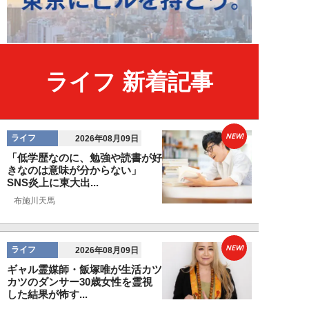
ライフ 新着記事
NEW!
ライフ
2026年08月09日
「低学歴なのに、勉強や読書が好
きなのは意味が分からない」
SNS炎上に東大出...
布施川天馬
NEW!
ライフ
2026年08月09日
ギャル霊媒師・飯塚唯が生活カツ
カツのダンサー30歳女性を霊視
した結果が怖す...