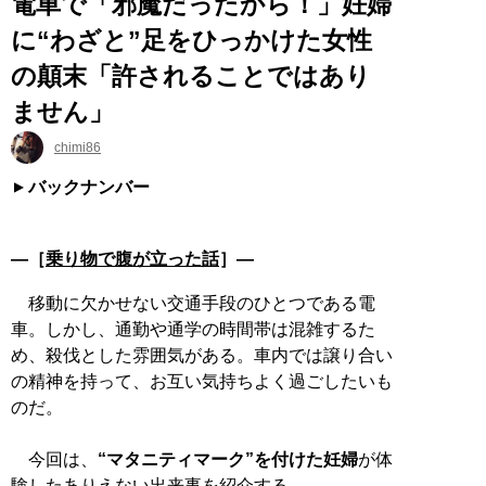
電車で「邪魔だったから！」妊婦
に“わざと”足をひっかけた女性
の顛末「許されることではあり
ません」
chimi86
バックナンバー
―［
乗り物で腹が立った話
］―
移動に欠かせない交通手段のひとつである電
車。しかし、通勤や通学の時間帯は混雑するた
め、殺伐とした雰囲気がある。車内では譲り合い
の精神を持って、お互い気持ちよく過ごしたいも
のだ。
今回は、
“マタニティマーク”を付けた妊婦
が体
験したありえない出来事を紹介する。