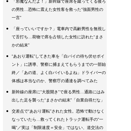
「邪魔なんだよ！」新幹線で座席を蹴ってくる後ろ
の男性…恐怖に震えた女性客を救った“強面男性の
一言”
「座っていいですか？」電車内で高齢男性を無視し
て舌打ち…荷物で席を占領した女性に訪れた“まさ
かの結末”
“あおり運転”してきた車を「白バイの待ち伏せポイ
ント」に誘導、警察に捕まえてもらうまでの一部始
終／「あの道、よく白バイいるよね」ドライバーの
体感は本当なのか、警察庁の通達を調べてみた
新幹線の座席に“大股開き”で座る男性…通路にはみ
出した足を襲った“まさかの結末”「自業自得だな」
交差点で“あおり運転”された女性。恐怖で動けなく
なっていたら…救ってくれたトラック運転手の“一
喝”／実は「制限速度＝安全」ではない、道交法の