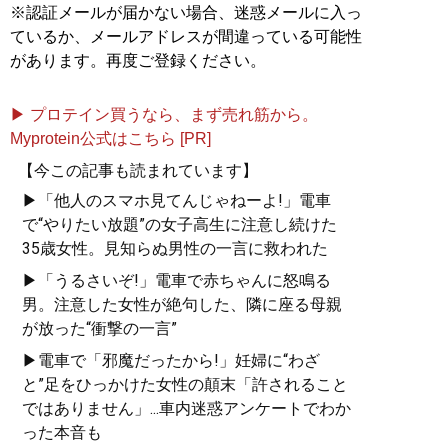
※認証メールが届かない場合、迷惑メールに入っ
ているか、メールアドレスが間違っている可能性
があります。再度ご登録ください。
▶ プロテイン買うなら、まず売れ筋から。
Myprotein公式はこちら [PR]
【今この記事も読まれています】
▶「他人のスマホ見てんじゃねーよ!」電車
で“やりたい放題”の女子高生に注意し続けた
35歳女性。見知らぬ男性の一言に救われた
▶「うるさいぞ!」電車で赤ちゃんに怒鳴る
男。注意した女性が絶句した、隣に座る母親
が放った“衝撃の一言”
▶電車で「邪魔だったから!」妊婦に“わざ
と”足をひっかけた女性の顛末「許されること
ではありません」...車内迷惑アンケートでわか
った本音も