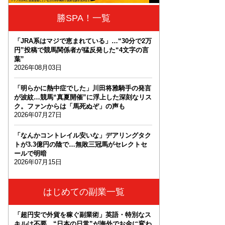
勝SPA！一覧
「JRA系はマジで恵まれている」…“30分で2万
円”投稿で競馬関係者が猛反発した“4文字の言
葉”
2026年08月03日
「明らかに熱中症でした」川田将雅騎手の発言
が波紋…競馬“真夏開催”に浮上した深刻なリス
ク。ファンからは「馬死ぬぞ」の声も
2026年07月27日
「なんかコントレイル安いな」デアリングタク
トが3.3億円の陰で…無敗三冠馬がセレクトセ
ールで明暗
2026年07月15日
はじめての副業一覧
「超円安で外貨を稼ぐ副業術」英語・特別なス
キルは不要。“日本の日常”が海外でお金に変わ