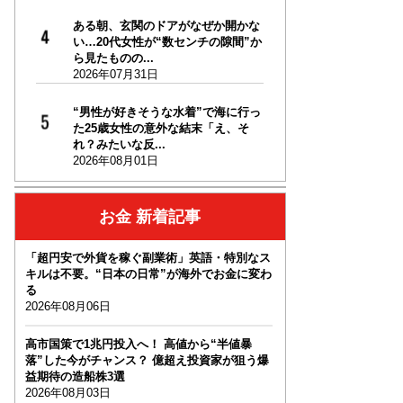
ある朝、玄関のドアがなぜか開かな
い…20代女性が“数センチの隙間”か
ら見たものの...
2026年07月31日
“男性が好きそうな水着”で海に行っ
た25歳女性の意外な結末「え、そ
れ？みたいな反...
2026年08月01日
お金 新着記事
「超円安で外貨を稼ぐ副業術」英語・特別なス
キルは不要。“日本の日常”が海外でお金に変わ
る
2026年08月06日
高市国策で1兆円投入へ！ 高値から“半値暴
落”した今がチャンス？ 億超え投資家が狙う爆
益期待の造船株3選
2026年08月03日