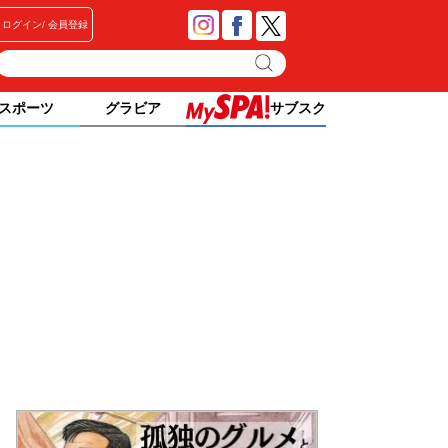
ログイン
会員登録
スポーツ
グラビア
サブスク