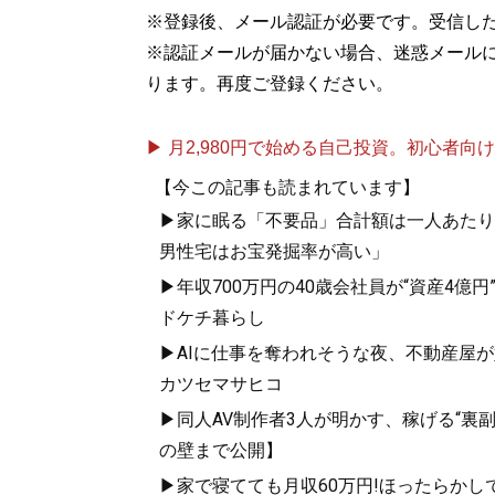
※登録後、メール認証が必要です。受信し
※認証メールが届かない場合、迷惑メール
ります。再度ご登録ください。
▶ 月2,980円で始める自己投資。初心者向けch
【今この記事も読まれています】
▶家に眠る「不要品」合計額は一人あたり71
男性宅はお宝発掘率が高い」
▶年収700万円の40歳会社員が“資産4億
ドケチ暮らし
▶AIに仕事を奪われそうな夜、不動産屋
カツセマサヒコ
▶同人AV制作者3人が明かす、稼げる“裏
の壁まで公開】
▶家で寝てても月収60万円!ほったらかし