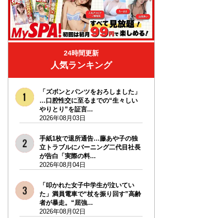
24時間更新
人気ランキング
「ズボンとパンツをおろしました」
…口腔性交に至るまでの“生々しい
やりとり”を証言...
2026年08月03日
手紙1枚で退所通告…藤あや子の独
立トラブルにバーニング二代目社長
が告白「実際の料...
2026年08月04日
「叩かれた女子中学生が泣いてい
た」満員電車で“杖を振り回す”高齢
者が暴走。“屈強...
2026年08月02日