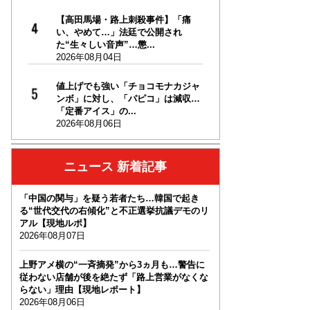
【高田馬場・路上刺殺事件】「痛
い、やめて…」法廷で公開され
た“生々しい音声”…懲...
2026年08月04日
値上げでも強い「チョコモナカジャ
ンボ」に対し、「パピコ」は減収…
「定番アイス」の...
2026年08月06日
ニュース 新着記事
「中国の関与」を疑う若者たち…韓国で起き
る“世代交代の右傾化”と不正選挙抗議デモのリ
アル【現地ルポ】
2026年08月07日
上野アメ横の“一斉摘発”から3ヵ月も…警告に
従わない店舗が後を絶たず「路上営業がなくな
らない」理由【現地レポート】
2026年08月06日