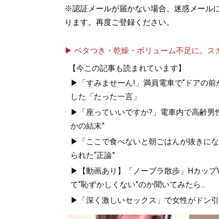
※認証メールが届かない場合、迷惑メール
ります。再度ご登録ください。
▶ ベタつき・乾燥・ボリューム不足に。スカル
【今この記事も読まれています】
▶「すみませーん!」満員電車で“ドアの前
した「たった一言」
▶「座っていいですか?」電車内で高齢男性
かの結末”
▶「ここで食べないと朝ごはんが抜きにな
られた“正論”
▶【動画あり】「ノーブラ散歩」HカップYo
て“恥ずかしくない”のか聞いてみたら...
▶「深く激しいセックス」で女性がドン引き