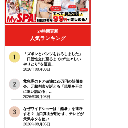
24時間更新
人気ランキング
「ズボンとパンツをおろしました」
…口腔性交に至るまでの“生々しい
やりとり”を証言...
2026年08月03日
救急隊のドア破壊に26万円の賠償命
令。元裁判官が訴える「現場を不当
に追い詰める」...
2026年08月03日
なぜワイドショーは「酷暑」を連呼
する？ 山口真由が明かす、テレビが
天気ネタを使い...
2026年08月05日