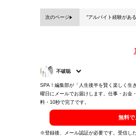
次のページ
“アルバイト経験があ
不破聡
フリーライター。大企業から中小企業まで
SPA！編集部が「人生後半を賢く楽しく生
る記事を執筆中。得意領域は外食、ホテル
曜日にメールでお届けします。仕事・お金
記事一覧へ
料・10秒で完了です。
無料で
※登録後、メール認証が必要です。受信し