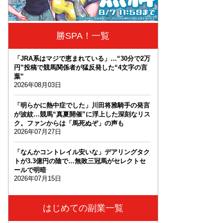
勝SPA！一覧
「JRA系はマジで恵まれている」…“30分で2万
円”投稿で競馬関係者が猛反発した“4文字の言
葉”
2026年08月03日
「明らかに熱中症でした」川田将雅騎手の発言
が波紋…競馬“真夏開催”に浮上した深刻なリス
ク。ファンからは「馬死ぬぞ」の声も
2026年07月27日
「なんかコントレイル安いな」デアリングタク
トが3.3億円の陰で…無敗三冠馬がセレクトセ
ールで明暗
2026年07月15日
はじめての副業一覧