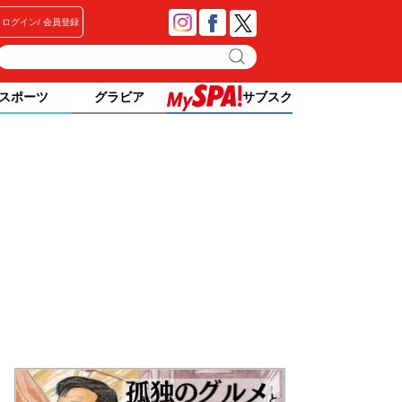
ログイン
会員登録
スポーツ
グラビア
サブスク