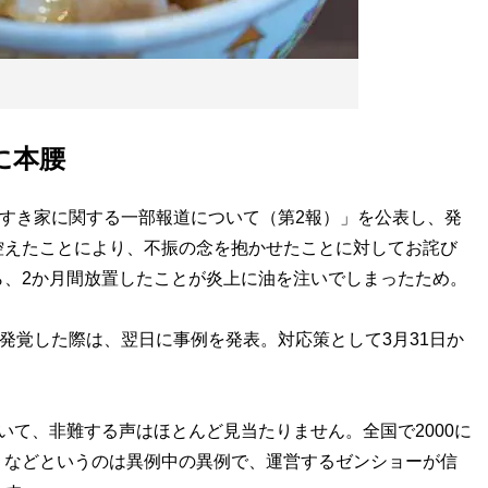
に本腰
すき家に関する一部報道について（第2報）」を公表し、発
控えたことにより、不振の念を抱かせたことに対してお詫び
ら、2か月間放置したことが炎上に油を注いでしまったため。
発覚した際は、翌日に事例を発表。対応策として3月31日か
て、非難する声はほとんど見当たりません。全国で2000に
うなどというのは異例中の異例で、運営するゼンショーが信