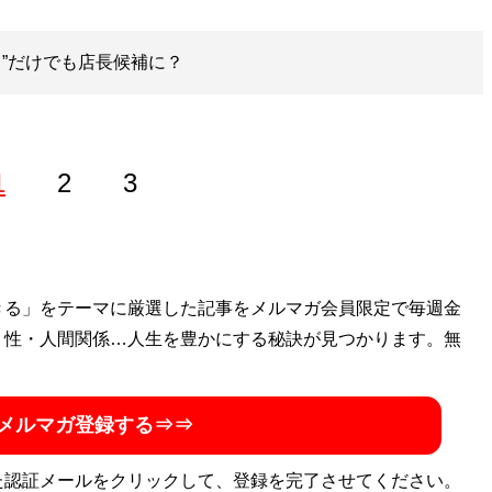
る”だけでも店長候補に？
1
2
3
幅広く経営支援を行った経験を活かし、経済や金融に関連す
きる」をテーマに厳選した記事をメルマガ会員限定で毎週金
、映画・ゲームなどエンターテインメント業界
・性・人間関係…人生を豊かにする秘訣が見つかります。無
メルマガ登録する⇒⇒
た認証メールをクリックして、登録を完了させてください。