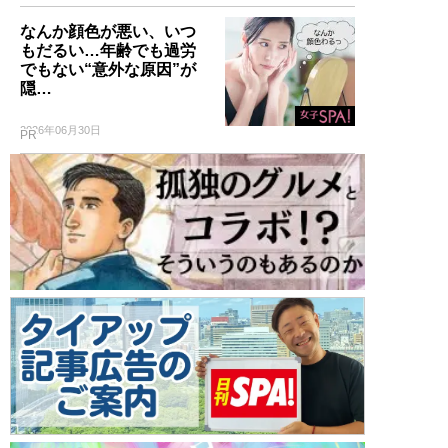
なんか顔色が悪い、いつ
もだるい…年齢でも過労
でもない“意外な原因”が
隠…
2026年06月30日
PR