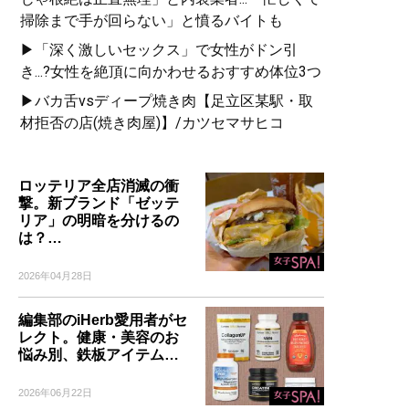
掃除まで手が回らない」と憤るバイトも
▶「深く激しいセックス」で女性がドン引
き...?女性を絶頂に向かわせるおすすめ体位3つ
▶バカ舌vsディープ焼き肉【足立区某駅・取
材拒否の店(焼き肉屋)】/カツセマサヒコ
ロッテリア全店消滅の衝
撃。新ブランド「ゼッテ
リア」の明暗を分けるの
は？…
2026年04月28日
編集部のiHerb愛用者がセ
レクト。健康・美容のお
悩み別、鉄板アイテム…
2026年06月22日