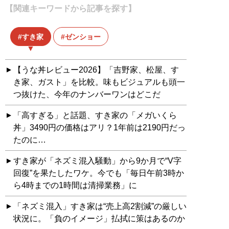
【関連キーワードから記事を探す】
すき家
ゼンショー
【うな丼レビュー2026】「吉野家、松屋、す
き家、ガスト」を比較。味もビジュアルも頭一
つ抜けた、今年のナンバーワンはどこだ
「高すぎる」と話題、すき家の「メガいくら
丼」3490円の価格はアリ？1年前は2190円だっ
たのに…
すき家が「ネズミ混入騒動」から9か月で“V字
回復”を果たしたワケ。今でも「毎日午前3時か
ら4時までの1時間は清掃業務」に
「ネズミ混入」すき家は“売上高2割減”の厳しい
状況に。「負のイメージ」払拭に策はあるのか