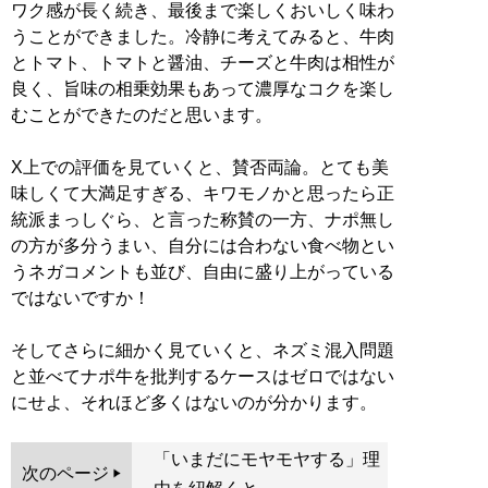
ワク感が長く続き、最後まで楽しくおいしく味わ
うことができました。冷静に考えてみると、牛肉
とトマト、トマトと醤油、チーズと牛肉は相性が
良く、旨味の相乗効果もあって濃厚なコクを楽し
むことができたのだと思います。
X上での評価を見ていくと、賛否両論。とても美
味しくて大満足すぎる、キワモノかと思ったら正
統派まっしぐら、と言った称賛の一方、ナポ無し
の方が多分うまい、自分には合わない食べ物とい
うネガコメントも並び、自由に盛り上がっている
ではないですか！
そしてさらに細かく見ていくと、ネズミ混入問題
と並べてナポ牛を批判するケースはゼロではない
にせよ、それほど多くはないのが分かります。
「いまだにモヤモヤする」理
次のページ