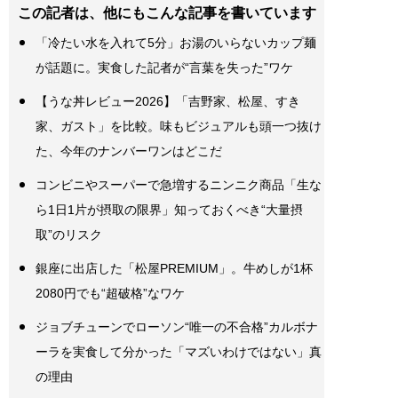
この記者は、他にもこんな記事を書いています
「冷たい水を入れて5分」お湯のいらないカップ麺
が話題に。実食した記者が“言葉を失った”ワケ
【うな丼レビュー2026】「吉野家、松屋、すき
家、ガスト」を比較。味もビジュアルも頭一つ抜け
た、今年のナンバーワンはどこだ
コンビニやスーパーで急増するニンニク商品「生な
ら1日1片が摂取の限界」知っておくべき“大量摂
取”のリスク
銀座に出店した「松屋PREMIUM」。牛めしが1杯
2080円でも“超破格”なワケ
ジョブチューンでローソン“唯一の不合格”カルボナ
ーラを実食して分かった「マズいわけではない」真
の理由