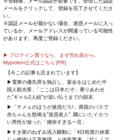
※登録後、メール認証が必要です。受信した認証
メールをクリックして、登録を完了させてくださ
い。
※認証メールが届かない場合、迷惑メールに入っ
ているか、メールアドレスが間違っている可能性
があります。再度ご登録ください。
▶ プロテイン買うなら、まず売れ筋から。
Myprotein公式はこちら [PR]
【今この記事も読まれています】
▶電車の優先席を独占し、宴会をはじめた中
国人観光客...「ここは日本だぞ」乗りあわせ
た“ギャル2人組”が追い払うまでの顛末
▶「テメェのほうが迷惑だろ!」満員のバスで
赤ちゃんを怒鳴る“迷惑老人”...隣にいたイカつ
い男性が放った「痛快すぎる一言」
▶すき家のねずみ混入騒動に「4日程度の休業
じゃ根絶は正直無理」と内装業者...「忙しくて