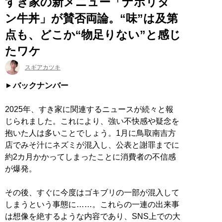
すき家の新メニュー「ナポリタ
ン牛丼」が賛否両論。“味”は及第
点も、どこか“物足りない”と感じ
たワケ
スギアカツキ
バックナンバー
2025年、すき家に関連するニュースが続々と報
じられました。これにより、強い不快感や疑念を
抱いた人は多いことでしょう。1月に鳥取南吉方
店でみそ汁にネズミが混入し、公表と謝罪までに
約2カ月かかってしまったことに消費者の不信感
が爆発。
その後、すぐに今度はゴキブリの一部が混入して
しまうという事態に……。これらの一連の出来事
は想像を絶するような内容であり、SNS上での大