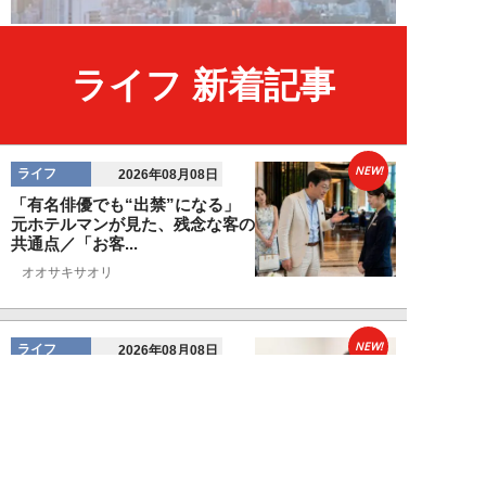
ライフ 新着記事
NEW!
ライフ
2026年08月08日
「有名俳優でも“出禁”になる」
元ホテルマンが見た、残念な客の
共通点／「お客...
オオサキサオリ
NEW!
ライフ
2026年08月08日
120万円かけて「豊胸手術」した
33歳男性を直撃「ゲイでもな
い。性同一性障...
佐藤隼秀