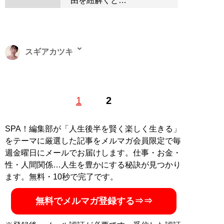
由を紐解くと…
スギアカツキ
食文化研究家、長寿美容食研究家。東京大学農学部卒業
1
2
後、同大学院医学系研究科に進学。世界中の健やかな食
文化を追求。
女子SPA!連載
から生まれた海外向け電子書
籍『
Healthy Japanese Home Cooking
』（英語版）が好
SPA！編集部が「人生後半を賢く楽しく生きる」
評発売中。Twitterは
@sugiakatsuki12
。
をテーマに厳選した記事をメルマガ会員限定で毎
週金曜日にメールでお届けします。仕事・お金・
記事一覧へ
性・人間関係…人生を豊かにする秘訣が見つかり
ます。無料・10秒で完了です。
無料でメルマガ登録する⇒⇒