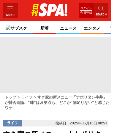
ログイン
会員登録
サブスク
新着
ニュース
エンタメ
ライフ
トップ
ライフ
すき家の新メニュー「ナポリタン牛丼」
が賛否両論。“味”は及第点も、どこか“物足りない”と感じた
ワケ
ライフ
投稿日：2025年05月16日 08:53