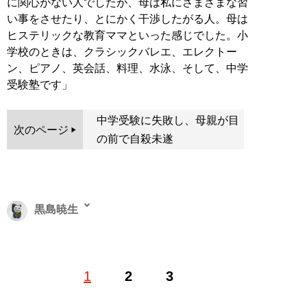
に関心がない人でしたが、母は私にさまざまな習
い事をさせたり、とにかく干渉したがる人。母は
ヒステリックな教育ママといった感じでした。小
学校のときは、クラシックバレエ、エレクトー
ン、ピアノ、英会話、料理、水泳、そして、中学
受験塾です」
中学受験に失敗し、母親が目
次のページ
の前で自殺未遂
黒島暁生
ライター、エッセイスト。可視化されにくいマイノリテ
1
2
3
ィに寄り添い、活字化することをライフワークとする。
『潮』『サンデー毎日』『週刊金曜日』などでも執筆