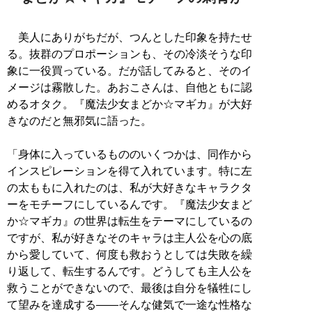
美人にありがちだが、つんとした印象を持たせ
る。抜群のプロポーションも、その冷淡そうな印
象に一役買っている。だが話してみると、そのイ
メージは霧散した。あおこさんは、自他ともに認
めるオタク。『魔法少女まどか☆マギカ』が大好
きなのだと無邪気に語った。
「身体に入っているもののいくつかは、同作から
インスピレーションを得て入れています。特に左
の太ももに入れたのは、私が大好きなキャラクタ
ーをモチーフにしているんです。『魔法少女まど
か☆マギカ』の世界は転生をテーマにしているの
ですが、私が好きなそのキャラは主人公を心の底
から愛していて、何度も救おうとしては失敗を繰
り返して、転生するんです。どうしても主人公を
救うことができないので、最後は自分を犠牲にし
て望みを達成する――そんな健気で一途な性格な