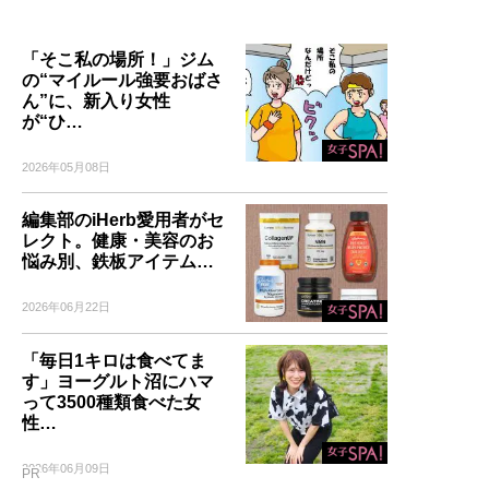
「そこ私の場所！」ジム
の“マイルール強要おばさ
ん”に、新入り女性
が“ひ…
2026年05月08日
編集部のiHerb愛用者がセ
レクト。健康・美容のお
悩み別、鉄板アイテム…
2026年06月22日
「毎日1キロは食べてま
す」ヨーグルト沼にハマ
って3500種類食べた女
性…
2026年06月09日
PR