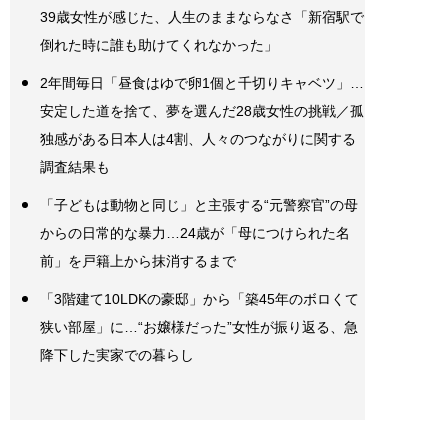
39歳女性が感じた、人生のままならなさ「新宿駅で
倒れた時に誰も助けてくれなかった」
2年間毎日「昼食はゆで卵1個と千切りキャベツ」…
安定した道を捨て、夢を選んだ28歳女性の挑戦／孤
独感がある日本人は4割、人々のつながりに関する
調査結果も
「子どもは動物と同じ」と主張する“元警察官”の母
からの日常的な暴力…24歳が「母につけられた名
前」を戸籍上から抹消するまで
「3階建て10LDKの豪邸」から「築45年のボロくて
狭い部屋」に…“お嬢様だった”女性が振り返る、急
降下した実家での暮らし