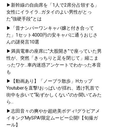
▶新幹線の自由席を「1人で2席分占領する」
女性にイライラ...ガタイのよい男性がとっ
た“強硬手段”とは
▶「昔ナンバーワンキャバ嬢と付き合って
た」1セット4000円の安キャバに通うおじさ
んの謎発言10選
▶満員電車の座席に“大股開き”で座っていた男
性が、突然「きっちりと足を閉じて」縮こま
ったワケ...車内迷惑アンケートでわかった本音
も
▶【動画あり】「ノーブラ散歩」Hカップ
Youtuberを直撃!おっぱいが揺れ、透け乳首で
街中を歩いて“恥ずかしくない”のか聞いてみた
ら...
▶志田音々の爽やか超絶美ボディ!グラビアメ
イキングMySPA!限定ムービー公開!【旬撮ガ
ール】