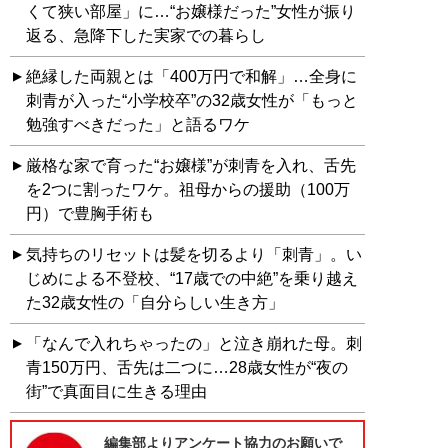
くて狭い部屋」に…“お嬢様だった”女性が振り
返る、急降下した実家での暮らし
絶縁した両親とは「400万円で和解」…全身に
刺青が入った“小学校卒”の32歳女性が「もっと
勉強すべきだった」と語るワケ
厳格な家で育った“お嬢様”が刺青を入れ、舌先
を2つに割ったワケ。祖母からの援助（100万
円）で豊胸手術も
気持ちのリセットは髪を切るより「刺青」。い
じめによる不登校、“17歳での中絶”を乗り越え
た32歳女性の「自分らしい生き方」
「なんで入れちゃったの」と泣き崩れた母。刺
青150万円、舌先は二つに…28歳女性が“夜の
街”で真面目に生きる理由