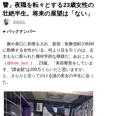
讐」夜職を転々とする23歳女性の
壮絶半生。将来の展望は「ない」
黒島暁生
バックナンバー
腕や肩口に刺青を入れ、新宿・歌舞伎町のBAR
に勤務する女性がいる。何より目を引くのは、左
太ももに彫られた幾何学的な模様だ。あおこさん
（
@love_laur_
）、23歳。「美容整形をしていま
す、“課金額”は200万くらいだと思いますが」
と、さらりと言ってのける謎の美女の半生に迫っ
た。