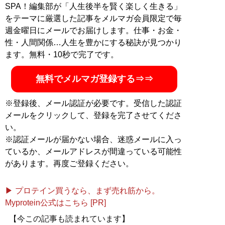
中。Twitter：
@kuroshimaaki
SPA！編集部が「人生後半を賢く楽しく生きる」
をテーマに厳選した記事をメルマガ会員限定で毎
MySPA!会員だけが読める、黒島暁生のよりディープな
週金曜日にメールでお届けします。仕事・お金・
インタビュー
性・人間関係…人生を豊かにする秘訣が見つかり
・
【独自】‟IQ133”の黒髪美少女(21歳)が「ソープ嬢は天
ます。無料・10秒で完了です。
職」と唸るワケ。「こだわりが強い性格の私でも…」
・
【独自】高級デリヘルで働く42歳大学教員を直撃「結
無料でメルマガ登録する⇒⇒
婚相手もコントロールしようとする母の下で…」
・
【独自】「早慶文系は高卒程度の扱い」国立大医学部
※登録後、メール認証が必要です。受信した認証
の24歳ソープ嬢を直撃。“月25日出勤”のリアル月収と“驚
メールをクリックして、登録を完了させてくださ
きの生い立ち”を全告白
い。
※認証メールが届かない場合、迷惑メールに入っ
記事一覧へ
ているか、メールアドレスが間違っている可能性
があります。再度ご登録ください。
▶ プロテイン買うなら、まず売れ筋から。
Myprotein公式はこちら [PR]
【今この記事も読まれています】