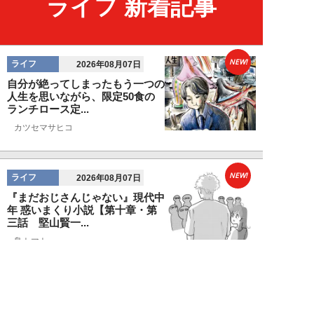
ライフ 新着記事
NEW!
ライフ
2026年08月07日
自分が絶ってしまったもう一つの
人生を思いながら、限定50食の
ランチロース定...
カツセマサヒコ
NEW!
ライフ
2026年08月07日
『まだおじさんじゃない』現代中
年 惑いまくり小説【第十章・第
三話 堅山賢一...
鳥トマト
NEW!
ライフ
2026年08月07日
ラーメンを「年間800杯」を食す