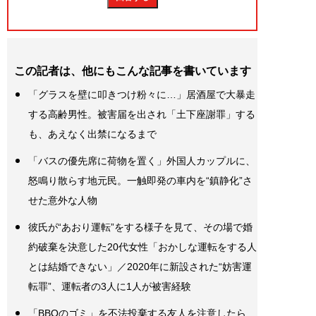
この記者は、他にもこんな記事を書いています
「グラスを壁に叩きつけ粉々に…」居酒屋で大暴走
する高齢男性。被害届を出され「土下座謝罪」する
も、あえなく出禁になるまで
「バスの優先席に荷物を置く」外国人カップルに、
怒鳴り散らす地元民。一触即発の車内を“鎮静化”さ
せた意外な人物
彼氏が“あおり運転”をする様子を見て、その場で婚
約破棄を決意した20代女性「おかしな運転をする人
とは結婚できない」／2020年に新設された“妨害運
転罪”、運転者の3人に1人が被害経験
「BBQのゴミ」を不法投棄する友人を注意したら…