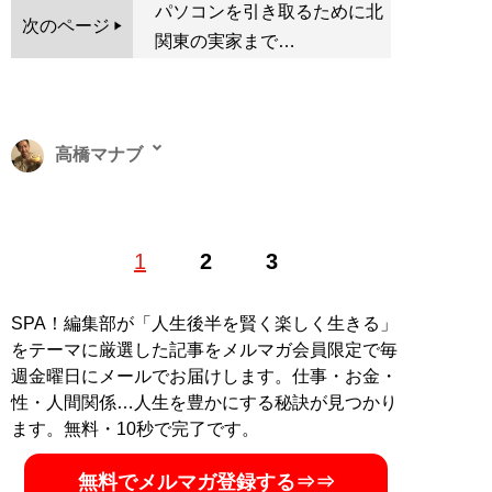
パソコンを引き取るために北
次のページ
関東の実家まで…
高橋マナブ
1979年生まれ。雑誌編集者→IT企業でニュースサイトの
1
2
3
立ち上げ→民放テレビ局で番組制作と様々なエンタメ業
界を渡り歩く。その後、フリーとなりエンタメ関連の記
事執筆、映像編集など行っている
SPA！編集部が「人生後半を賢く楽しく生きる」
をテーマに厳選した記事をメルマガ会員限定で毎
記事一覧へ
週金曜日にメールでお届けします。仕事・お金・
性・人間関係…人生を豊かにする秘訣が見つかり
ます。無料・10秒で完了です。
無料でメルマガ登録する⇒⇒