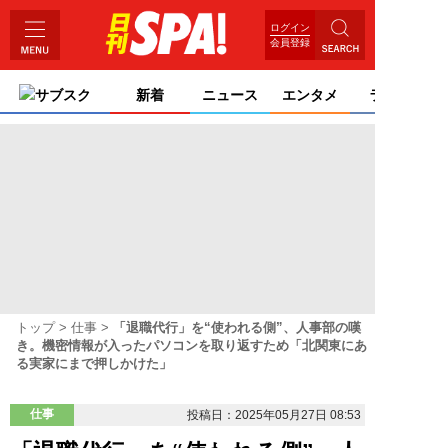
ログイン
会員登録
サブスク
新着
ニュース
エンタメ
ライフ
トップ
仕事
「退職代行」を“使われる側”、人事部の嘆
き。機密情報が入ったパソコンを取り返すため「北関東にあ
る実家にまで押しかけた」
仕事
投稿日：2025年05月27日 08:53