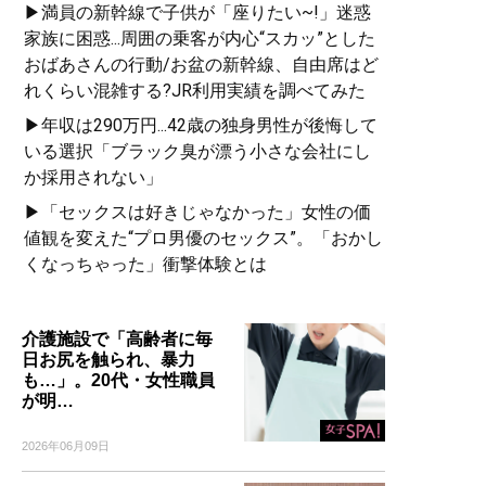
▶満員の新幹線で子供が「座りたい~!」迷惑
家族に困惑...周囲の乗客が内心“スカッ”とした
おばあさんの行動/お盆の新幹線、自由席はど
れくらい混雑する?JR利用実績を調べてみた
▶年収は290万円...42歳の独身男性が後悔して
いる選択「ブラック臭が漂う小さな会社にし
か採用されない」
▶「セックスは好きじゃなかった」女性の価
値観を変えた“プロ男優のセックス”。「おかし
くなっちゃった」衝撃体験とは
介護施設で「高齢者に毎
日お尻を触られ、暴力
も…」。20代・女性職員
が明…
2026年06月09日