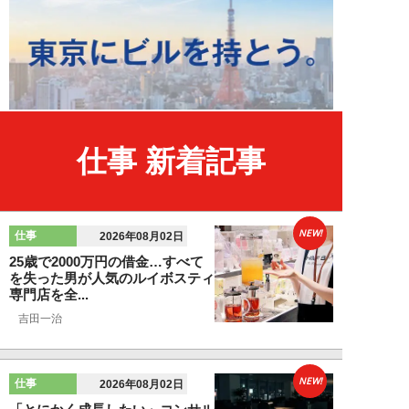
仕事 新着記事
NEW!
仕事
2026年08月02日
25歳で2000万円の借金…すべて
を失った男が人気のルイボスティ
専門店を全...
吉田一治
NEW!
仕事
2026年08月02日