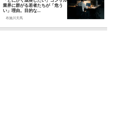
「とにかく成長したい」コンサル
業界に群がる若者たちが「危う
い」理由。目的な...
布施川天馬
NEW!
仕事
2026年08月02日
「お局が孫のようにかわいがって
くれた」納言・薄幸が伝授す
る“職場の厄介者を...
週刊SPA！編集部
NEW!
仕事
2026年08月01日
「あの人がいるだけで精神的にな
ぜか削られる…」職場の“毒社
員”は追い出して...
週刊SPA！編集部