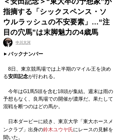
＜安田記念＞“東大卒の予想家”が
指摘する「シックスペンス・ソ
ウルラッシュの不安要素」…“注
目の穴馬”は末脚魅力の4歳馬
中川大河
バックナンバー
8日、東京競馬場では上半期のマイル王を決め
る
安田記念
が行われる。
今年はG1馬5頭を含む18頭が集結。週末は雨の
予想もなく、良馬場での開催が濃厚だ。果たして
混戦を断つのはどの馬か。
日本ダービーに続き、東京大学「東大ホースメ
ンクラブ」出身の
鈴木ユウヤ氏
にレースの見解を
聞いた。