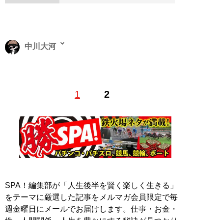
中川大河
競馬歴30年以上の競馬ライター。競馬ブーム真っただ中
1
2
の1990年代前半に競馬に出会う。ダビスタの影響で血統
好きだが、最近は追い切りとパドックを重視。競馬情報
サイト「GJ」にて、過去に400本ほどの記事を執筆。
記事一覧へ
SPA！編集部が「人生後半を賢く楽しく生きる」
をテーマに厳選した記事をメルマガ会員限定で毎
週金曜日にメールでお届けします。仕事・お金・