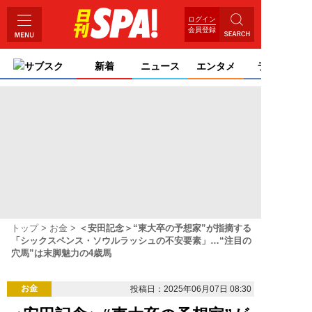
ログイン
会員登録
サブスク
新着
ニュース
エンタメ
ライフ
トップ
お金
＜安田記念＞“東大卒の予想家”が指摘する
「シックスペンス・ソウルラッシュの不安要素」…“注目の
穴馬”は末脚魅力の4歳馬
お金
投稿日：2025年06月07日 08:30