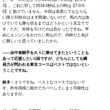
3】。これに対して同34.4秒以上の時は【7-0-0-
0】と負けていません。今回は道悪にでもならな
い限り33秒台はまず間違いないので、馬の力は抜
けていても勝ち切るまではどうかという見立てで
す。ただ、外枠を引けたのは良かったですね。早
めにエンジンをかけたい馬なので、内枠だと余計
に難しいと思っていましたから。
——浜中俊騎手を久々に乗せてきたということも
あって応援したい1頭ですが、どちらにしても瞬
発力が問われる東京コースはベストではないとい
うことですね。
鈴木：
そうですね。ベストなコースではないで
す。昨年同様に能力でカバーしてしまう可能性は
ありますが。