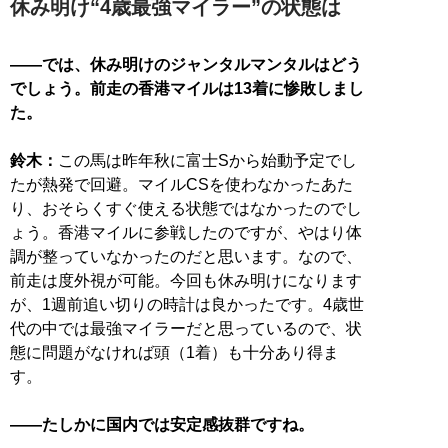
休み明け“4歳最強マイラー”の状態は
——では、休み明けのジャンタルマンタルはどう
でしょう。前走の香港マイルは13着に惨敗しまし
た。
鈴木：
この馬は昨年秋に富士Sから始動予定でし
たが熱発で回避。マイルCSを使わなかったあた
り、おそらくすぐ使える状態ではなかったのでし
ょう。香港マイルに参戦したのですが、やはり体
調が整っていなかったのだと思います。なので、
前走は度外視が可能。今回も休み明けになります
が、1週前追い切りの時計は良かったです。4歳世
代の中では最強マイラーだと思っているので、状
態に問題がなければ頭（1着）も十分あり得ま
す。
——たしかに国内では安定感抜群ですね。