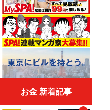
お金 新着記事