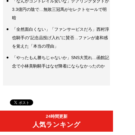
「なんかコントレイル安いな」デアリングタクトが
3.3億円の陰で…無敗三冠馬がセレクトセールで明
暗
「全然面白くない」「ファンサービスだろ」西村淳
也騎手の“記念品投げ入れ”に賛否…ファンが違和感
を覚えた「本当の理由」
「やったもん勝ちじゃないか」SNS大荒れ…函館記
念で小林美駒騎手はなぜ降着にならなかったのか
24時間更新
人気ランキング