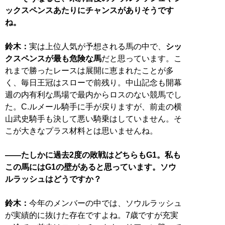
ックスペンスあたりにチャンスがありそうです
ね。
鈴木：
実は上位人気が予想される馬の中で、
シッ
クスペンスが最も危険な馬
だと思っています。こ
れまで勝ったレースは展開に恵まれたことが多
く、毎日王冠はスローで前残り。中山記念も開幕
週の内有利な馬場で最内からロスのない競馬でし
た。C.ルメール騎手に手が戻りますが、前走の横
山武史騎手も決して悪い騎乗はしていません。そ
こが大きなプラス材料とは思いませんね。
——たしかに過去2度の敗戦はどちらもG1。私も
この馬にはG1の壁があると思っています。ソウ
ルラッシュはどうですか？
鈴木：
今年のメンバーの中では、ソウルラッシュ
が実績的に抜けた存在ですよね。7歳ですが充実