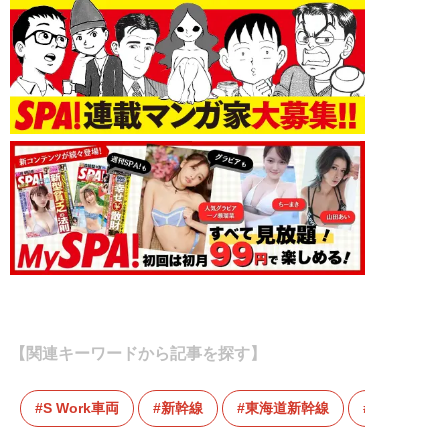
【関連キーワードから記事を探す】
S Work車両
新幹線
東海道新幹線
迷惑客