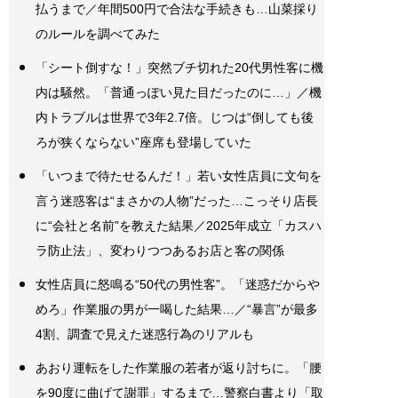
払うまで／年間500円で合法な手続きも…山菜採り
のルールを調べてみた
「シート倒すな！」突然ブチ切れた20代男性客に機
内は騒然。「普通っぽい見た目だったのに…」／機
内トラブルは世界で3年2.7倍。じつは“倒しても後
ろが狭くならない”座席も登場していた
「いつまで待たせるんだ！」若い女性店員に文句を
言う迷惑客は“まさかの人物”だった…こっそり店長
に“会社と名前”を教えた結果／2025年成立「カスハ
ラ防止法」、変わりつつあるお店と客の関係
女性店員に怒鳴る“50代の男性客”。「迷惑だからや
めろ」作業服の男が一喝した結果…／“暴言”が最多
4割、調査で見えた迷惑行為のリアルも
あおり運転をした作業服の若者が返り討ちに。「腰
を90度に曲げて謝罪」するまで…警察白書より「取