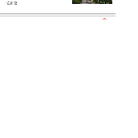
佐藤優
NEW!
ライフ
2026年08月05日
タクシー待ちの長蛇の列に堂々と
割り込む“派手な男女”を、小柄
な女性が「意外...
和泉太郎
NEW!
ライフ
2026年08月05日
エコノミー席「頭カクンで眠れな
い」問題を解決？航空ジャーナリ
ストが見つけた...
北島幸司
NEW!
ライフ
2026年08月04日
「バスの優先席に荷物を置く」外