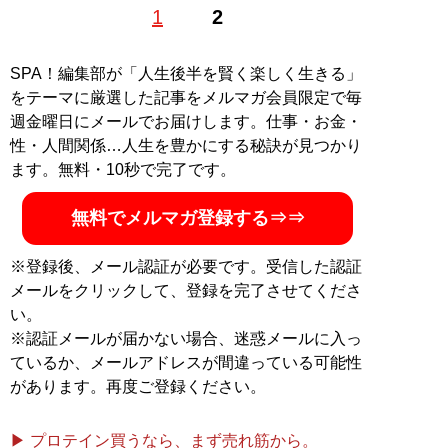
1
2
リーライター。リサーチャーとしても活動しており、大
好物は一般男女のスカッと話やトンデモエピソード。4
年前から東京と地方の二拠点生活を満喫中。
SPA！編集部が「人生後半を賢く楽しく生きる」
をテーマに厳選した記事をメルマガ会員限定で毎
記事一覧へ
週金曜日にメールでお届けします。仕事・お金・
性・人間関係…人生を豊かにする秘訣が見つかり
ます。無料・10秒で完了です。
無料でメルマガ登録する⇒⇒
※登録後、メール認証が必要です。受信した認証
メールをクリックして、登録を完了させてくださ
い。
※認証メールが届かない場合、迷惑メールに入っ
ているか、メールアドレスが間違っている可能性
があります。再度ご登録ください。
▶ プロテイン買うなら、まず売れ筋から。