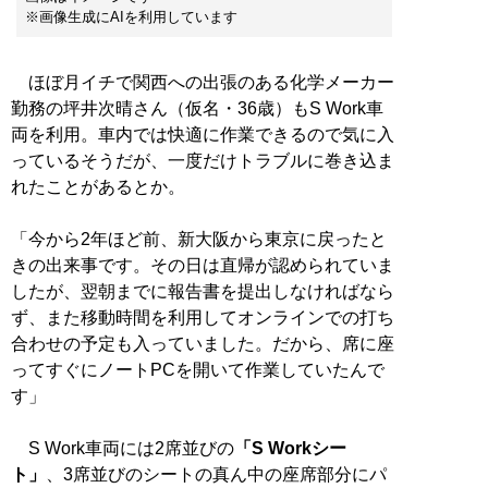
※画像生成にAIを利用しています
ほぼ月イチで関西への出張のある化学メーカー
勤務の坪井次晴さん（仮名・36歳）もS Work車
両を利用。車内では快適に作業できるので気に入
っているそうだが、一度だけトラブルに巻き込ま
れたことがあるとか。
「今から2年ほど前、新大阪から東京に戻ったと
きの出来事です。その日は直帰が認められていま
したが、翌朝までに報告書を提出しなければなら
ず、また移動時間を利用してオンラインでの打ち
合わせの予定も入っていました。だから、席に座
ってすぐにノートPCを開いて作業していたんで
す」
S Work車両には2席並びの
「S Workシー
ト」
、3席並びのシートの真ん中の座席部分にパ