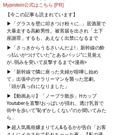
Myprotein公式はこちら [PR]
【今この記事も読まれています】
▶「グラスを壁に叩きつけ粉々に...」居酒屋で
大暴走する高齢男性。被害届を出され「土下
座謝罪」するも、あえなく出禁になるまで
▶「さっきからうるさいんだよ!」新幹線の酔
っ払いがつけていた“とあるバッジ”に見覚え
が...弱みを突いて反撃するまで<漫画>
▶「新幹線で隣に座った夫婦が喧嘩し始め
て」出張中のサラリーマンを襲った悲劇。
「頭が真っ白になりました」
▶【動画あり】「ノーブラ散歩」Hカップ
Youtuberを直撃!おっぱいが揺れ、透け乳首で
街中を歩いて“恥ずかしくない”のか聞いてみた
ら...
▶超人気風俗嬢まりてん&るるかが告白「お客
さんにイカされて乱れちゃった夜」【私の過