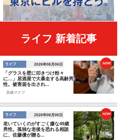
ライフ 新着記事
NEW!
ライフ
2026年08月06日
「グラスを壁に叩きつけ粉々
に…」居酒屋で大暴走する高齢男
性。被害届を出され...
高橋マナブ
NEW!
ライフ
2026年08月06日
老いていくのがすごく嫌な49歳
男性。孤独な老後を恐れる相談
に、佐藤優が贈る...