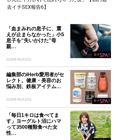
去イチSEX報告6】
「血まみれの息子に、震
えが止まらなかった」小5
息子を“失いかけた”母
親…
2026年05月02日
編集部のiHerb愛用者がセ
レクト。健康・美容のお
悩み別、鉄板アイテム…
2026年06月22日
「毎日1キロは食べてま
す」ヨーグルト沼にハマ
って3500種類食べた女
性…