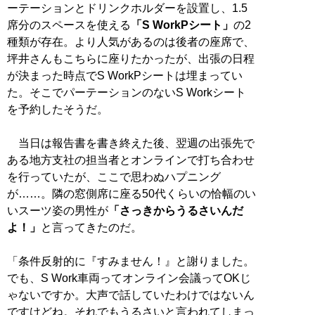
ーテーションとドリンクホルダーを設置し、1.5
席分のスペースを使える
「S WorkPシート」
の2
種類が存在。より人気があるのは後者の座席で、
坪井さんもこちらに座りたかったが、出張の日程
が決まった時点でS WorkPシートは埋まってい
た。そこでパーテーションのないS Workシート
を予約したそうだ。
当日は報告書を書き終えた後、翌週の出張先で
ある地方支社の担当者とオンラインで打ち合わせ
を行っていたが、ここで思わぬハプニング
が……。隣の窓側席に座る50代くらいの恰幅のい
いスーツ姿の男性が
「さっきからうるさいんだ
よ！」
と言ってきたのだ。
「条件反射的に『すみません！』と謝りました。
でも、S Work車両ってオンライン会議ってOKじ
ゃないですか。大声で話していたわけではないん
ですけどね。それでもうるさいと言われてしまっ