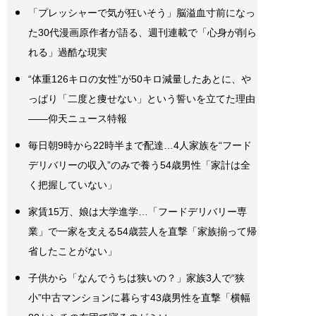
「プレッシャーで気が狂いそう」脳溢血寸前になっ
た30代漫画原作者が語る、週刊連載で「心身が削ら
れる」過酷な現実
“体重126キロの女性”が50キロ減量したあとに、や
っぱり「二度と痩せない」という誓いを立てた理由
――仰天ニュース特報
毎日朝9時から22時半まで配達…4人家族を“フード
デリバリーの収入”のみで養う54歳男性「家計は全
く把握していない」
家賃15万、娘は大学進学…「フードデリバリー専
業」で一家を支える54歳芸人を直撃「家族揃って帰
省したことがない」
子供から「なんでうちは狭いの？」家族3人で“狭
小”中古マンションに暮らす43歳男性を直撃「横幅