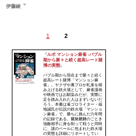
伊藤綾
1988年生まれ道東出身、大学でミニコミ誌や商業誌のラ
1
2
イターに。SPA! やサイゾー、キャリコネニュース、マ
イナビニュース、東洋経済オンラインなどでも執筆中。
いろんな識者のお話をうかがったり、イベントにお邪魔
ルポ マンション麻雀 ‐バブル
『
したりするのが好き。毎月1日どこかで誰かと何かしら
期から脈々と続く超高レート賭
映画を観て飲む集会を開催。X（旧Twitter）：
博の実態
』
@tsuitachiii
バブル期から現在まで脈々と続く
超高レート賭博「マンション麻
雀」。ヤクザや裏プロが札束を積
記事一覧へ
み上げる鉄火場として、麻雀漫画
や映画ではお馴染みだが、実際に
足を踏み入れた人はまずいないだ
ろう。本書は雀ゴロライター・福
地誠氏が伝説の鉄火場「マンショ
ン麻雀」で、勝ちに挑んだ六年間
の記録である。魑魅魍魎のごとき
強敵相手に身を削って戦うと同時
に、謎のベールに包まれた鉄火場
の実態も詳細にリポートしてい