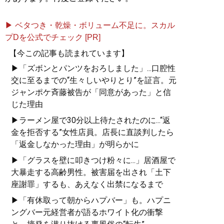
▶ ベタつき・乾燥・ボリューム不足に。スカル
プDを公式でチェック [PR]
【今この記事も読まれています】
▶「ズボンとパンツをおろしました」...口腔性
交に至るまでの“生々しいやりとり”を証言。元
ジャンポケ斉藤被告が「同意があった」と信
じた理由
▶ラーメン屋で30分以上待たされたのに...“返
金を拒否する”女性店員。店長に直談判したら
「返金しなかった理由」が明らかに
▶「グラスを壁に叩きつけ粉々に...」居酒屋で
大暴走する高齢男性。被害届を出され「土下
座謝罪」するも、あえなく出禁になるまで
▶「有休取って朝からハプバー」も。ハプニ
ングバー元経営者が語るホワイト化の衝撃