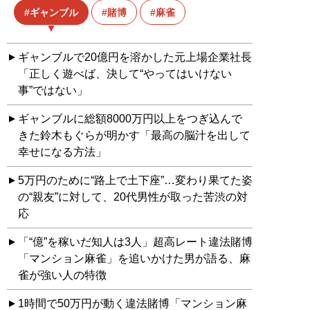
ギャンブル
賭博
麻雀
ギャンブルで20億円を溶かした元上場企業社長
「正しく遊べば、決して“やってはいけない
事”ではない」
ギャンブルに総額8000万円以上をつぎ込んで
きた鈴木もぐらが明かす「最高の脳汁を出して
幸せになる方法」
5万円のために“路上で土下座”…変わり果てた姿
の“親友”に対して、20代男性が取った苦渋の対
応
「“億”を稼いだ知人は3人」超高レート違法賭博
「マンション麻雀」を追いかけた男が語る、麻
雀が強い人の特徴
1時間で50万円が動く違法賭博「マンション麻