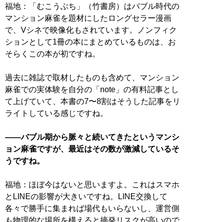
福地：「むこうぶち」（竹書房）はバブル時代の
マンション麻雀を題材にしたロングセラー漫画
で、Vシネで映像化もされています。ノンフィク
ションとして1冊の本にまとめているものは、お
そらくこの本が初ですね。
過去に雑誌で取材したものも含めて、マンション
麻雀での実体験を自分の「note」の有料記事とし
て上げていて、本書の7〜8割はそうした記事をリ
ライトしている感じですね。
——バブル期から脈々と続いてきたというマンシ
ョン麻雀ですが、最近はその数が激減しているそ
うですね。
福地：ほぼ今はないと思いますよ。これはスマホ
とLINEの影響が大きいですね。LINE交換して
各々で勝手に集まれば場代もいらないし、運営側
も物理的な場所を構えると摘発リスクが高いので