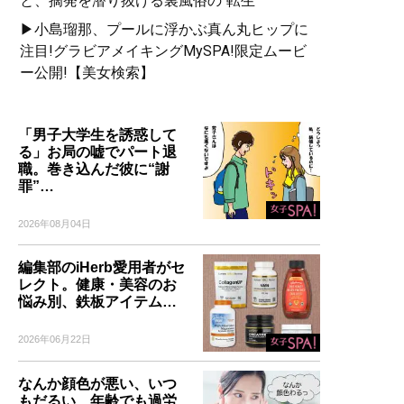
と、摘発を潜り抜ける裏風俗の“転生”
▶小島瑠那、プールに浮かぶ真ん丸ヒップに
注目!グラビアメイキングMySPA!限定ムービ
ー公開!【美女検索】
「男子大学生を誘惑して
る」お局の嘘でパート退
職。巻き込んだ彼に“謝
罪”…
2026年08月04日
編集部のiHerb愛用者がセ
レクト。健康・美容のお
悩み別、鉄板アイテム…
2026年06月22日
なんか顔色が悪い、いつ
もだるい…年齢でも過労