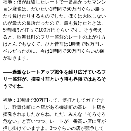
福地：僕が経験したレートで一番高かったマンシ
ョン麻雀は、だいたい1時間で50万円ぐらい勝っ
たり負けたりするものでした。ぼくは大敗しない
のが最大の長所だったので、最も負けたときは、
5時間ほど打って100万円ぐらいです。そう考え
ると、歌舞伎町のフリー雀荘のレートの上がり方
はとんでもなくて、ひと昔前は1時間で数万円レ
ベルだったのに、今は1時間で30万円くらいの額
が動きます。
——過激なレートアップ戦争を繰り広げているフ
リー雀荘が、摘発寸前という噂も界隈ではあるそ
うですね。
福地：1時間で30万円って、博打としてガチです
し、歌舞伎町に本店がある御徒町の高レート店も
摘発されましたからね。ただ、みんな「そろそろ
危ない」と言いつつ、レートが一番高い店に客が
押し掛けていますよ。3つぐらいの店が競争して