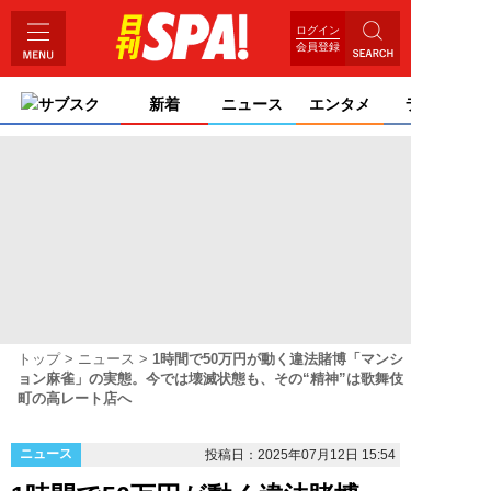
ログイン
会員登録
サブスク
新着
ニュース
エンタメ
ライフ
トップ
ニュース
1時間で50万円が動く違法賭博「マンシ
ョン麻雀」の実態。今では壊滅状態も、その“精神”は歌舞伎
町の高レート店へ
ニュース
投稿日：2025年07月12日 15:54