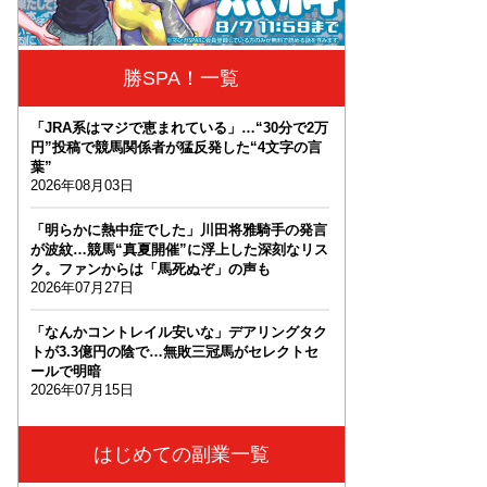
勝SPA！一覧
「JRA系はマジで恵まれている」…“30分で2万
円”投稿で競馬関係者が猛反発した“4文字の言
葉”
2026年08月03日
「明らかに熱中症でした」川田将雅騎手の発言
が波紋…競馬“真夏開催”に浮上した深刻なリス
ク。ファンからは「馬死ぬぞ」の声も
2026年07月27日
「なんかコントレイル安いな」デアリングタク
トが3.3億円の陰で…無敗三冠馬がセレクトセ
ールで明暗
2026年07月15日
はじめての副業一覧