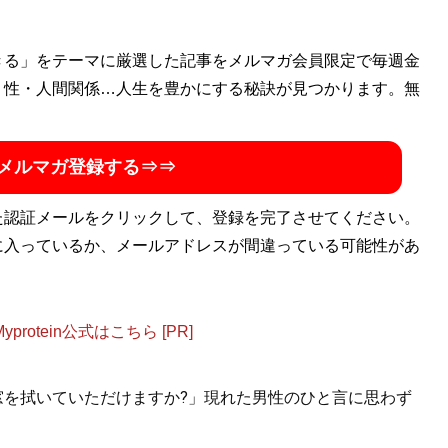
。ゲーム紹介やコラム、書評を中心にフリーで活動してい
きる」をテーマに厳選した記事をメルマガ会員限定で毎週金
・性・人間関係…人生を豊かにする秘訣が見つかります。無
ファミコン～なつかしゲーム子ども実験室～
』（マイクロマ
も
メルマガ登録する⇒⇒
た認証メールをクリックして、登録を完了させてください。
に入っているか、メールアドレスが間違っている可能性があ
otein公式はこちら [PR]
.「窓を拭いていただけますか?」現れた男性のひと言に思わず