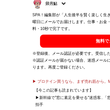
卯月鮎
ゲーム雑誌・アニメ雑誌の編集を経て独立
SPA！編集部が「人生後半を賢く楽しく生
る。雑誌連載をまとめた著作『
曜日にメールでお届けします。仕事・お金
はじめての
ガジン社）はゲーム実況の先駆けという声
料・10秒で完了です。
無料で
記事一覧へ
※登録後、メール認証が必要です。受信し
※認証メールが届かない場合、迷惑メール
ります。再度ご登録ください。
▶ プロテイン買うなら、まず売れ筋から。Mypr
【今この記事も読まれています】
▶新幹線で“窓に素足を乗せる”迷惑客..
拍手