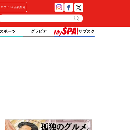
ログイン
会員登録
スポーツ
グラビア
サブスク