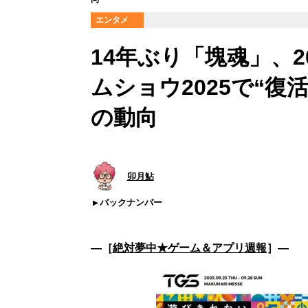
エンタメ
14年ぶり「塊魂」、
ムショウ2025で“
の動向
卯月鮎
バックナンバー
―［
絶対夢中★ゲーム＆アプリ週報
］―