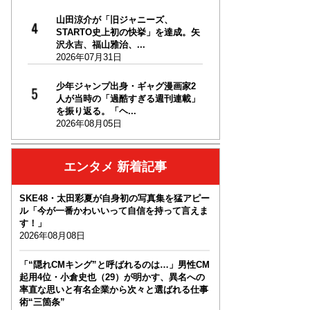
山田涼介が「旧ジャニーズ、
STARTO史上初の快挙」を達成。矢
沢永吉、福山雅治、...
2026年07月31日
少年ジャンプ出身・ギャグ漫画家2
人が当時の「過酷すぎる週刊連載」
を振り返る。「ヘ...
2026年08月05日
エンタメ 新着記事
SKE48・太田彩夏が自身初の写真集を猛アピー
ル「今が一番かわいいって自信を持って言えま
す！」
2026年08月08日
「“隠れCMキング”と呼ばれるのは…」男性CM
起用4位・小倉史也（29）が明かす、異名への
率直な思いと有名企業から次々と選ばれる仕事
術“三箇条”