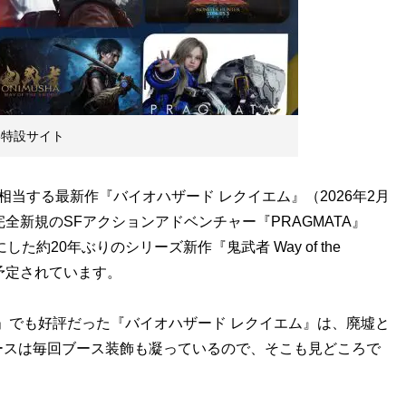
5特設サイト
当する最新作『バイオハザード レクイエム』（2026年2月
全新規のSFアクションアドベンチャー『PRAGMATA』
た約20年ぶりのシリーズ新作『鬼武者 Way of the
も予定されています。
25」でも好評だった『バイオハザード レクイエム』は、廃墟と
ースは毎回ブース装飾も凝っているので、そこも見どころで