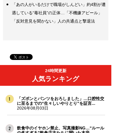
「あの人がいるだけで職場がしんどい」約4割が遭
遇している“毒社員”の正体…「不機嫌アピール」
「反対意見を聞かない」人の共通点と撃退法
24時間更新
人気ランキング
「ズボンとパンツをおろしました」…口腔性交
に至るまでの“生々しいやりとり”を証言...
2026年08月03日
飲食中のイヤホン禁止、写真撮影NG…“ルール
の多すぎる”飲食店主たちに聞いた本音...