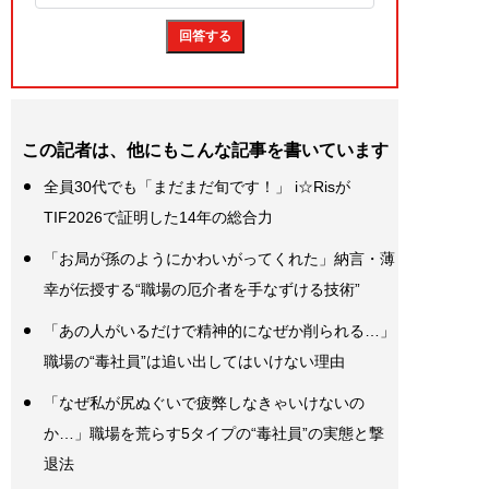
この記者は、他にもこんな記事を書いています
全員30代でも「まだまだ旬です！」 i☆Risが
TIF2026で証明した14年の総合力
「お局が孫のようにかわいがってくれた」納言・薄
幸が伝授する“職場の厄介者を手なずける技術”
「あの人がいるだけで精神的になぜか削られる…」
職場の“毒社員”は追い出してはいけない理由
「なぜ私が尻ぬぐいで疲弊しなきゃいけないの
か…」職場を荒らす5タイプの“毒社員”の実態と撃
退法