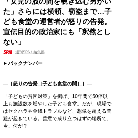
「女児の股の間を覗き込む男がい
た」さらには横領、窃盗まで…子
ども食堂の運営者が怒りの告発。
宣伝目的の政治家にも「釈然とし
ない」
週刊SPA！編集部
バックナンバー
―［
怒りの告発［子ども食堂の闇］
］―
「子どもの貧困対策」を掲げ、10年間で50倍以
上も施設数を増やした子ども食堂。だが、現場で
はセクハラや金銭トラブルなど、想像を超える問
題が起きている。善意で成り立つはずの場所で、
今、何が？