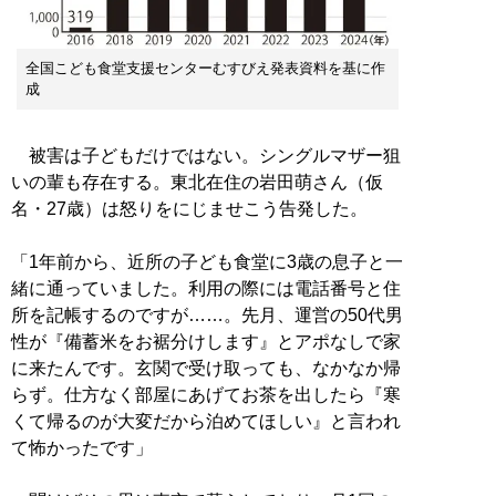
全国こども食堂支援センターむすびえ発表資料を基に作
成
被害は子どもだけではない。シングルマザー狙
いの輩も存在する。東北在住の岩田萌さん（仮
名・27歳）は怒りをにじませこう告発した。
「1年前から、近所の子ども食堂に3歳の息子と一
緒に通っていました。利用の際には電話番号と住
所を記帳するのですが……。先月、運営の50代男
性が『備蓄米をお裾分けします』とアポなしで家
に来たんです。玄関で受け取っても、なかなか帰
らず。仕方なく部屋にあげてお茶を出したら『寒
くて帰るのが大変だから泊めてほしい』と言われ
て怖かったです」