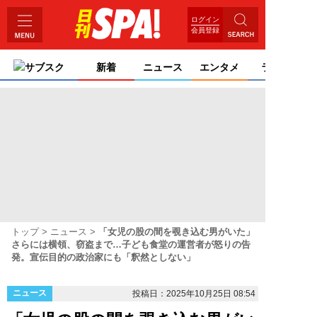
ログイン
会員登録
サブスク
新着
ニュース
エンタメ
ライフ
トップ
ニュース
「女児の股の間を覗き込む男がいた」
さらには横領、窃盗まで…子ども食堂の運営者が怒りの告
発。宣伝目的の政治家にも「釈然としない」
ニュース
投稿日：2025年10月25日 08:54