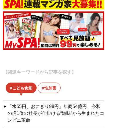
【関連キーワードから記事を探す】
こども食堂
性加害
「水55円、おにぎり98円」年商54億円、令和
の虎1位の社長が仕掛ける“嫌味”から生まれたコ
ンビニ革命