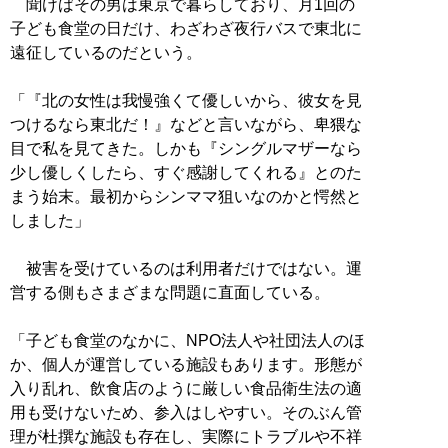
聞けばその男は東京で暮らしており、月1回の
子ども食堂の日だけ、わざわざ夜行バスで東北に
遠征しているのだという。
「『北の女性は我慢強くて優しいから、彼女を見
つけるなら東北だ！』などと言いながら、卑猥な
目で私を見てきた。しかも『シングルマザーなら
少し優しくしたら、すぐ感謝してくれる』とのた
まう始末。最初からシンママ狙いなのかと愕然と
しました」
被害を受けているのは利用者だけではない。運
営する側もさまざまな問題に直面している。
「子ども食堂のなかに、NPO法人や社団法人のほ
か、個人が運営している施設もあります。形態が
入り乱れ、飲食店のように厳しい食品衛生法の適
用も受けないため、参入はしやすい。そのぶん管
理が杜撰な施設も存在し、実際にトラブルや不祥