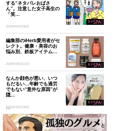
する“ネタバレおばさ
ん”。注意した女子高生の
「笑…
2026年08月06日
編集部のiHerb愛用者がセ
レクト。健康・美容のお
悩み別、鉄板アイテム…
2026年06月22日
なんか顔色が悪い、いつ
もだるい…年齢でも過労
でもない“意外な原因”が
隠…
2026年06月30日
PR