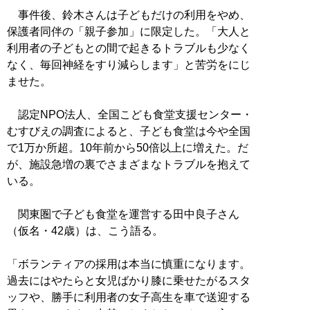
事件後、鈴木さんは子どもだけの利用をやめ、
保護者同伴の「親子参加」に限定した。「大人と
利用者の子どもとの間で起きるトラブルも少なく
なく、毎回神経をすり減らします」と苦労をにじ
ませた。
認定NPO法人、全国こども食堂支援センター・
むすびえの調査によると、子ども食堂は今や全国
で1万か所超。10年前から50倍以上に増えた。だ
が、施設急増の裏でさまざまなトラブルを抱えて
いる。
関東圏で子ども食堂を運営する田中良子さん
（仮名・42歳）は、こう語る。
「ボランティアの採用は本当に慎重になります。
過去にはやたらと女児ばかり膝に乗せたがるスタ
ッフや、勝手に利用者の女子高生を車で送迎する