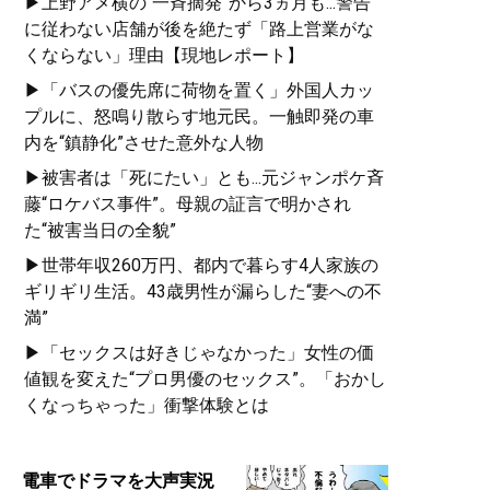
▶上野アメ横の“一斉摘発”から3ヵ月も...警告
に従わない店舗が後を絶たず「路上営業がな
くならない」理由【現地レポート】
▶「バスの優先席に荷物を置く」外国人カッ
プルに、怒鳴り散らす地元民。一触即発の車
内を“鎮静化”させた意外な人物
▶被害者は「死にたい」とも...元ジャンポケ斉
藤“ロケバス事件”。母親の証言で明かされ
た“被害当日の全貌”
▶世帯年収260万円、都内で暮らす4人家族の
ギリギリ生活。43歳男性が漏らした“妻への不
満”
▶「セックスは好きじゃなかった」女性の価
値観を変えた“プロ男優のセックス”。「おかし
くなっちゃった」衝撃体験とは
電車でドラマを大声実況