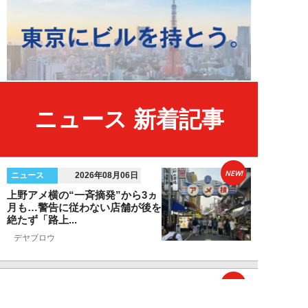
ニュース 新着記事
NEW!
ニュース
2026年08月06日
上野アメ横の“一斉摘発”から3ヵ
月も…警告に従わない店舗が後を
絶たず「路上...
デヤブロウ
NEW!
ニュース
2026年08月06日
値上げでも強い「チョコモナカジ