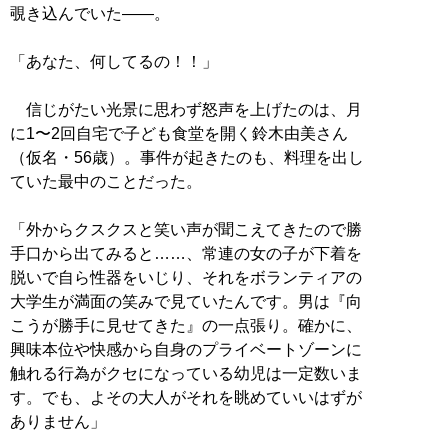
覗き込んでいた――。
「あなた、何してるの！！」
信じがたい光景に思わず怒声を上げたのは、月
に1〜2回自宅で子ども食堂を開く鈴木由美さん
（仮名・56歳）。事件が起きたのも、料理を出し
ていた最中のことだった。
「外からクスクスと笑い声が聞こえてきたので勝
手口から出てみると……、常連の女の子が下着を
脱いで自ら性器をいじり、それをボランティアの
大学生が満面の笑みで見ていたんです。男は『向
こうが勝手に見せてきた』の一点張り。確かに、
興味本位や快感から自身のプライベートゾーンに
触れる行為がクセになっている幼児は一定数いま
す。でも、よその大人がそれを眺めていいはずが
ありません」