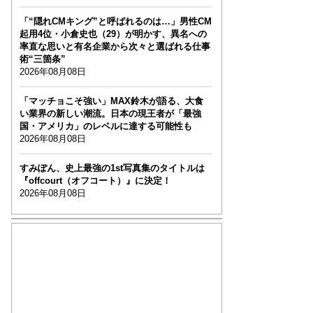
「“隠れCMキング”と呼ばれるのは…」男性CM
起用4位・小倉史也（29）が明かす、異名への
率直な思いと有名企業から次々と選ばれる仕事
術“三箇条”
2026年08月08日
「マッチョこそ強い」MAX鈴木が語る、大食
い業界の新しい潮流。日本の現王者が「最強
国・アメリカ」のレベルに達する可能性も
2026年08月08日
すみぽん、史上最強の1st写真集のタイトルは
『offcourt（オフコート）』に決定！
2026年08月08日