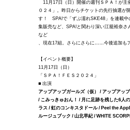
11月17日（日）開催の週刊ＳＰＡ！が主
０２４」。昨日からチケットの先行抽選が
す！ SPA!で「ずぶ濡れSKE48」を連載
集販売など、SPA!と関わり深い江籠裕奈さ
など
、現在17組。さらにさらに……今後追加
【イベント概要】
11月17日（日）
「ＳＰＡ！ＦＥＳ２０２４」
アップアップガールズ（仮） / アップアップガール
/ こみっきゅおん！ / 月に足跡を残した6人の少女
ラス / 虹のコンキスタドール / Peel the App
ルージュブック / 山北早紀 / WHITE SCORPIO