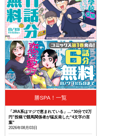
勝SPA！一覧
「JRA系はマジで恵まれている」…“30分で2万
円”投稿で競馬関係者が猛反発した“4文字の言
葉”
2026年08月03日