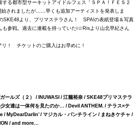
催する都市型サーキットアイドルフェス「ＳＰＡ！ＦＥＳ２
開始されましたが……早くも追加アーティストを発表しま
中のSKE48より、プリマステラさん！ SPA!の表紙登場＆写真
んも参戦。過去に連載を持っていたi☆Risより山北早紀さん
もアリ！ チケットのご購入はお早めに！
ズ（２） / INUWASI / 江籠裕奈 / SKE48プリマステラ
達は一体何を見たのか… / Devil ANTHEM. / テラス×テ
le / MyDearDarlin’ / マジカル・パンチライン / まねきケチャ /
N / and more…