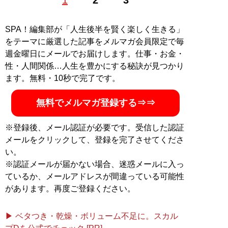
1
2
3
旅に関する連載コラムを執筆する航空ジャーナリスト。
YouTube チャンネル「
そらオヤジ組
」のほか、ブログ
「
Avian Wing
」も更新中。大阪府出身で航空ジャーナリ
SPA！編集部が「人生後半を賢く楽しく生きる」
スト協会に所属する。Facebook
avian.wing
をテーマに厳選した記事をメルマガ会員限定で毎
instagram
@kitajimaavianwing
週金曜日にメールでお届けします。仕事・お金・
性・人間関係…人生を豊かにする秘訣が見つかり
記事一覧へ
ます。無料・10秒で完了です。
無料でメルマガ登録する⇒⇒
※登録後、メール認証が必要です。受信した認証
メールをクリックして、登録を完了させてくださ
い。
※認証メールが届かない場合、迷惑メールに入っ
ているか、メールアドレスが間違っている可能性
があります。再度ご登録ください。
▶ ベタつき・乾燥・ボリューム不足に。スカル