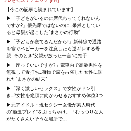
プDを公式でチェック [PR]
【今この記事も読まれています】
▶「子どもがいるのに席代わってくれないん
ですか?」優先席ではないのに...呆然としてい
ると母親が起こした“まさかの行動”
▶「子どもが寝てるんだから!」新幹線で通路
を塞ぐベビーカーを注意したら逆ギレする母
親...そのとき“父親が放った一言”に拍手
▶「座っていいですか?」電車内で高齢男性を
無視して舌打ち...荷物で席を占領した女性に訪
れた“まさかの結末”
▶「深く激しいセックス」で女性がドン引
き...?女性を絶頂に向かわせるおすすめ体位3つ
▶元アイドル・現セクシー女優が素人時代
の“過激プレイ”をぶっちゃけ。「むっつりな人
がたくさんいそうな場所で...」