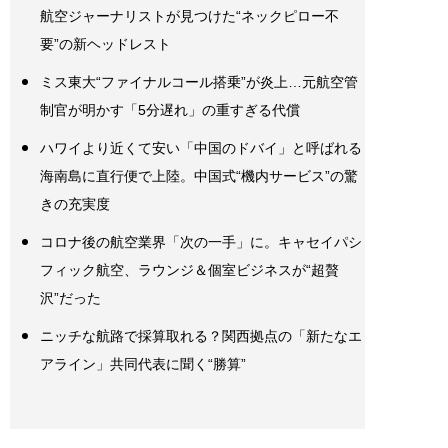
航空ジャーナリストが見つけた“ネックピロー不
要”の新ヘッドレスト
ミス東大“ファイナルコール搭乗”が炎上…元航空管
制官が明かす「5分遅れ」の重すぎる代償
ハワイより近くて安い「中国のドバイ」と呼ばれる
海南島に直行便で上陸。中国式“機内サービス”の驚
きの充実度
コロナ後の航空業界「次の一手」に。キャセイパシ
フィック航空、ラウンジ＆個室ビジネスが“超贅
沢”だった
ニッチな航路で採算取れる？関西拠点の「新たなエ
アライン」共同代表に聞く“勝算”