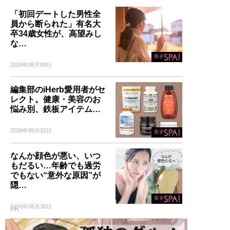
「初回デートした男性全
員から断られた」有名大
卒34歳女性が、高望みし
な…
2026年08月08日
編集部のiHerb愛用者がセ
レクト。健康・美容のお
悩み別、鉄板アイテム…
2026年06月22日
なんか顔色が悪い、いつ
もだるい…年齢でも過労
でもない“意外な原因”が
隠…
2026年06月30日
PR