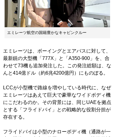
エミレーツ航空の国籍豊かなキャビンクルー
エミレーツは、ボーイングとエアバスに対して、
最新鋭の大型機「777X」と「A350-900」を、合
わせて73機も追加発注した。この発注総額は、な
んと414億ドル（約6兆4200億円）にものぼる。
LCCが小型機で路線を増やしている時代に、なぜ
エミレーツはあえて巨大で豪華なワイドボディ機
にこだわるのか。その背景には、同じUAEを拠点
とする「フライドバイ」との戦略的な役割分担が
存在する。
フライドバイは小型のナローボディ機（通路が一