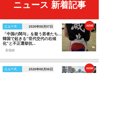
ニュース 新着記事
NEW!
ニュース
2026年08月07日
「中国の関与」を疑う若者たち…
韓国で起きる“世代交代の右傾
化”と不正選挙抗...
安宿緑
NEW!
ニュース
2026年08月06日
上野アメ横の“一斉摘発”から3ヵ
月も…警告に従わない店舗が後を
絶たず「路上...
デヤブロウ
NEW!
ニュース
2026年08月06日