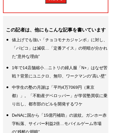
この記者は、他にもこんな記事を書いています
値上げでも強い「チョコモナカジャンボ」に対し、
「パピコ」は減収…「定番アイス」の明暗が分かれ
た“意外な理由”
1年で14店舗縮小…ニトリの婦人服「N+」はなぜ苦
戦？背景にユニクロ、無印、ワークマンの“高い壁”
中学生の塾の月謝は「平均4万7069円（東京
都）」。「不動産デベロッパー」が学習塾買収に乗
り出し、都市部のビルを開発するワケ
DeNAに国から「15億円補助」の波紋。ガンホー赤
字転落、サイバー利益2倍…モバイルゲーム市場
の“残酷な明暗”