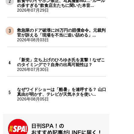
飲食中のイヤホン禁止、写真撮影NG…“ルール
の多すぎる”飲食店主たちに聞いた本音...
2026年07月29日
救急隊のドア破壊に26万円の賠償命令。元裁判
官が訴える「現場を不当に追い詰める」...
2026年08月03日
「新党」立ち上げのひろゆき氏を直撃！なぜこ
のタイミングで？自身の出馬可能性は？
2026年07月30日
なぜワイドショーは「酷暑」を連呼する？ 山口
真由が明かす、テレビが天気ネタを使い...
2026年08月05日