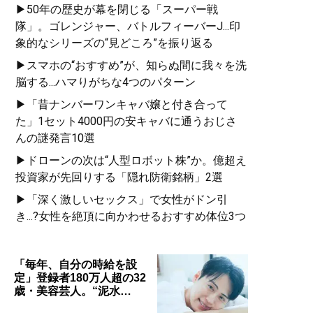
▶50年の歴史が幕を閉じる「スーパー戦
隊」。ゴレンジャー、バトルフィーバーJ...印
象的なシリーズの“見どころ”を振り返る
▶スマホの“おすすめ”が、知らぬ間に我々を洗
脳する...ハマりがちな4つのパターン
▶「昔ナンバーワンキャバ嬢と付き合って
た」1セット4000円の安キャバに通うおじさ
んの謎発言10選
▶ドローンの次は“人型ロボット株”か。億超え
投資家が先回りする「隠れ防衛銘柄」2選
▶「深く激しいセックス」で女性がドン引
き...?女性を絶頂に向かわせるおすすめ体位3つ
「毎年、自分の時給を設
定」登録者180万人超の32
歳・美容芸人。“泥水…