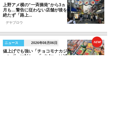
上野アメ横の“一斉摘発”から3ヵ
月も…警告に従わない店舗が後を
絶たず「路上...
デヤブロウ
NEW!
ニュース
2026年08月06日
値上げでも強い「チョコモナカジ
ャンボ」に対し、「パピコ」は減
収…「定番アイ...
不破聡
NEW!
ニュース
2026年08月05日
なぜワイドショーは「酷暑」を連
呼する？ 山口真由が明かす、テ
レビが天気ネタ...
山口真由