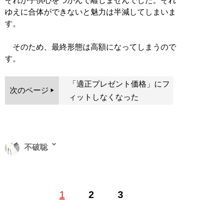
それが子供心をつかんで離しませんでした。それ
ゆえに合体ができないと魅力は半減してしまいま
す。
そのため、最終形態は高額になってしまうので
す。
「適正プレゼント価格」にフ
次のページ
ィットしなくなった
不破聡
フリーライター。大企業から中小企業まで幅広く経営支
1
2
3
援を行った経験を活かし、経済や金融に関連する記事を
執筆中。得意領域は外食、ホテル、映画・ゲームなどエ