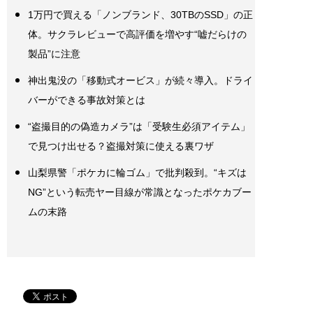
1万円で買える「ノンブランド、30TBのSSD」の正
体。サクラレビューで高評価を増やす“嘘だらけの
製品”に注意
神出鬼没の「移動式オービス」が続々導入。ドライ
バーができる事故対策とは
“盗撮目的の偽造カメラ”は「受験生必須アイテム」
で見つけ出せる？盗撮対策に使える裏ワザ
山梨県警「ポケカに輪ゴム」で批判殺到。“キズは
NG”という転売ヤー目線が常識となったポケカブー
ムの末路