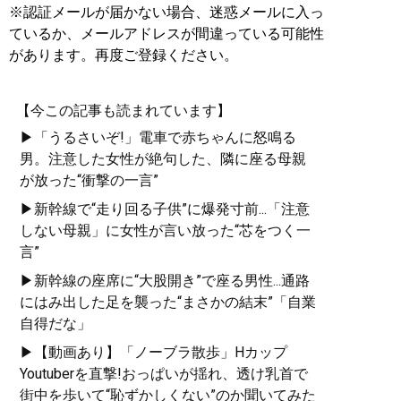
※認証メールが届かない場合、迷惑メールに入っ
ているか、メールアドレスが間違っている可能性
があります。再度ご登録ください。
【今この記事も読まれています】
▶「うるさいぞ!」電車で赤ちゃんに怒鳴る
男。注意した女性が絶句した、隣に座る母親
が放った“衝撃の一言”
▶新幹線で“走り回る子供”に爆発寸前...「注意
しない母親」に女性が言い放った“芯をつく一
言”
▶新幹線の座席に“大股開き”で座る男性...通路
にはみ出した足を襲った“まさかの結末”「自業
自得だな」
▶【動画あり】「ノーブラ散歩」Hカップ
Youtuberを直撃!おっぱいが揺れ、透け乳首で
街中を歩いて“恥ずかしくない”のか聞いてみた