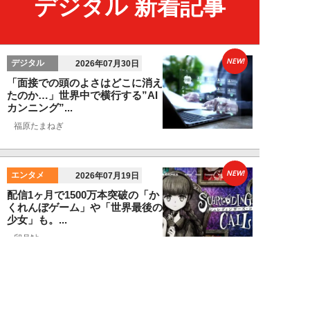
デジタル 新着記事
NEW!
デジタル
2026年07月30日
「面接での頭のよさはどこに消え
たのか…」世界中で横行する”AI
カンニング”...
福原たまねぎ
NEW!
エンタメ
2026年07月19日
配信1ヶ月で1500万本突破の「か
くれんぼゲーム」や「世界最後の
少女」も。...
卯月鮎
NEW!
デジタル
2026年07月08日
米・航空会社のミスで露呈した