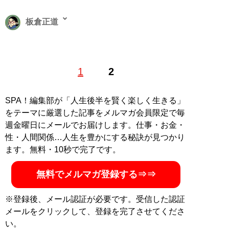
板倉正道
テクニカルライター。三才ブックスのマニア誌『ラジオ
1
2
ライフ』にてガジェットや分解記事を執筆。買ったら使
用前に分解するのがライフワーク
SPA！編集部が「人生後半を賢く楽しく生きる」
記事一覧へ
をテーマに厳選した記事をメルマガ会員限定で毎
週金曜日にメールでお届けします。仕事・お金・
性・人間関係…人生を豊かにする秘訣が見つかり
ます。無料・10秒で完了です。
無料でメルマガ登録する⇒⇒
※登録後、メール認証が必要です。受信した認証
メールをクリックして、登録を完了させてくださ
い。