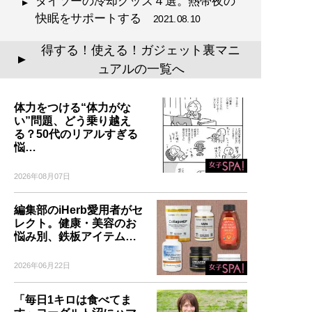
ダイソーの冷却グッズ４選。熱帯夜の
快眠をサポートする
2021.08.10
得する！使える！ガジェット裏マニ
▲
ュアルの一覧へ
体力をつける“体力がな
い”問題、どう乗り越え
る？50代のリアルすぎる
悩…
2026年08月07日
編集部のiHerb愛用者がセ
レクト。健康・美容のお
悩み別、鉄板アイテム…
2026年06月22日
「毎日1キロは食べてま