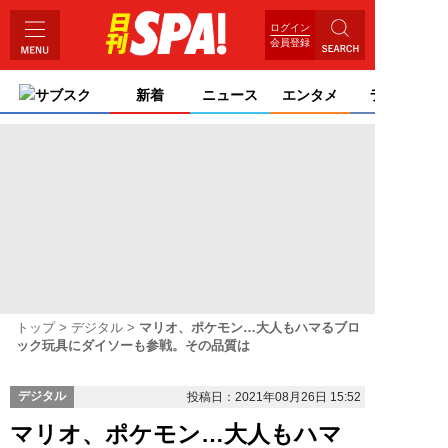
ログイン
会員登録
サブスク
新着
ニュース
エンタメ
ライフ
トップ
デジタル
マリオ、ポケモン…大人もハマるブロ
ック玩具にダイソーも参戦。その品質は
デジタル
投稿日：2021年08月26日 15:52
マリオ、ポケモン…大人もハマ