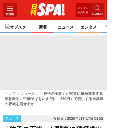
ログイン
会員登録
サブスク
新着
ニュース
エンタメ
ライフ
トップ
ニュース
「餃子の王将」が関東に積極進出する
決意表明。中華そばをいまだに「420円」で提供する日高屋
の牙城を崩せるか
ニュース
投稿日：2026年01月17日 08:52