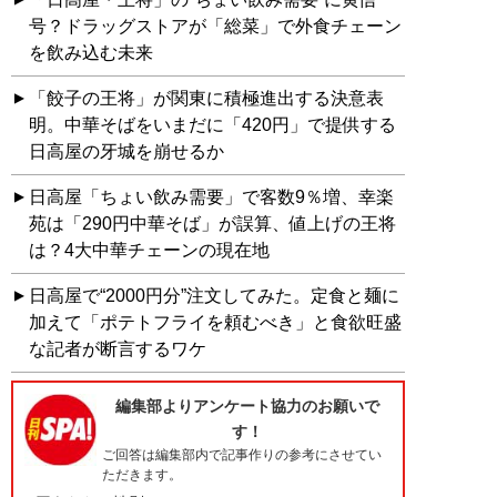
号？ドラッグストアが「総菜」で外食チェーン
を飲み込む未来
「餃子の王将」が関東に積極進出する決意表
明。中華そばをいまだに「420円」で提供する
日高屋の牙城を崩せるか
日高屋「ちょい飲み需要」で客数9％増、幸楽
苑は「290円中華そば」が誤算、値上げの王将
は？4大中華チェーンの現在地
日高屋で“2000円分”注文してみた。定食と麺に
加えて「ポテトフライを頼むべき」と食欲旺盛
な記者が断言するワケ