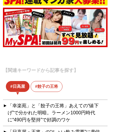
【関連キーワードから記事を探す】
日高屋
餃子の王将
「幸楽苑」と「餃子の王将」あえての“値下
げ”で分かれた明暗。ラーメン1000円時代
に“490円を堅持”で好調のワケ
「日高屋・王将」の“ちょい飲み需要”に黄信