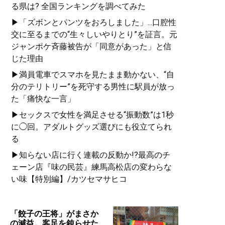
る県は? 全国ランキングを調べてみた
▶「ズボンとパンツをおろしました」...口腔性
交に至るまでの“生々しいやりとり”を証言。元
ジャンポケ斉藤被告が「同意があった」と信
じた理由
▶満員電車でスマホを見たまま動かない、“自
分のテリトリー”を死守する男性に駅員が放っ
た「痛快な一言」
▶セックスで女性を満足させる“振動数”は1秒
に◯回。アダルトグッズ選びにも役立てられ
る
▶知らない店に行く連載の反動か!?最高のチ
ェーン店『味の民芸』練馬高松店の変わらな
い味【特別編】/カツセマサヒコ
「餃子の王将」がまさか
の減益。客足を鈍らせた