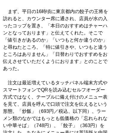
まず、平日の16時頃に東京都内の餃子の王将を
訪れると、カウンター席に通され、店員が水の入
ったコップを置き、「本日のおすすめはチャーハ
ンとなっております」と伝えてくれた。そこで
「値引きがあるのか」「いつもと何か違うのか」
と尋ねたところ、「特に値引きや、いつもと違う
ところはありません」「日替わりでおすすめをお
伝えさせていただくようにおります」とのことで
あった。
注文は最近増えているタッチパネル端末方式や
スマートフォンでQRを読み込むセルフオーダー
方式ではなく、テーブルに備え付けのメニュー表
を見て、店員を呼んで口頭で注文を伝えるという
形態。「炒飯」（693円／税込、以下同）、ラー
メン類のなかではもっとも低価格の「忘れられな
い中華そば」（748円）、「餃子」（363円）を
注文した。ちなみにメニュー表には英語版と中国