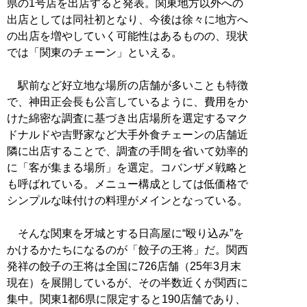
県の1号店を出店すると発表。関東地方以外への
出店としては同社初となり、今後は徐々に地方へ
の出店を増やしていく可能性はあるものの、現状
では「関東のチェーン」といえる。
駅前など好立地な場所の店舗が多いことも特徴
で、神田正会長も公言しているように、費用をか
けた綿密な調査に基づき出店場所を選定するマク
ドナルドや吉野家など大手外食チェーンの店舗近
隣に出店することで、調査の手間を省いて効率的
に「客が集まる場所」を選定。コバンザメ戦略と
も呼ばれている。メニュー構成としては低価格で
シンプルな味付けの料理がメインとなっている。
そんな関東を牙城とする日高屋に“殴り込み”を
かけるかたちになるのが「餃子の王将」だ。関西
発祥の餃子の王将は全国に726店舗（25年3月末
現在）を展開しているが、その半数近くが関西に
集中。関東1都6県に限定すると190店舗であり、