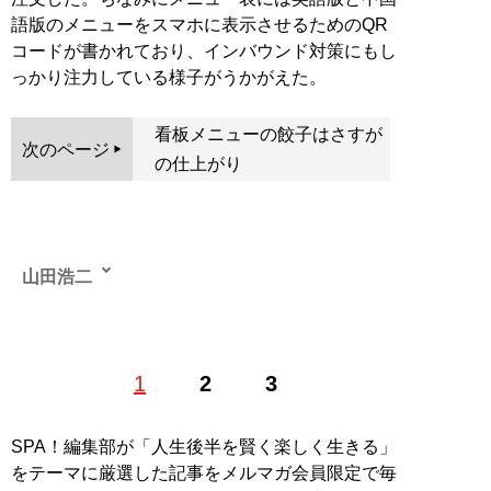
語版のメニューをスマホに表示させるためのQR
コードが書かれており、インバウンド対策にもし
っかり注力している様子がうかがえた。
看板メニューの餃子はさすが
次のページ
の仕上がり
山田浩二
飲食チェーンや学習塾、小売り企業を経てIT企業でシス
1
2
3
テム開発業務に従事。現在はフリーのライターとして主
に企業・ITなどのジャンルに関する取材・記事執筆を行
っている。
SPA！編集部が「人生後半を賢く楽しく生きる」
記事一覧へ
をテーマに厳選した記事をメルマガ会員限定で毎