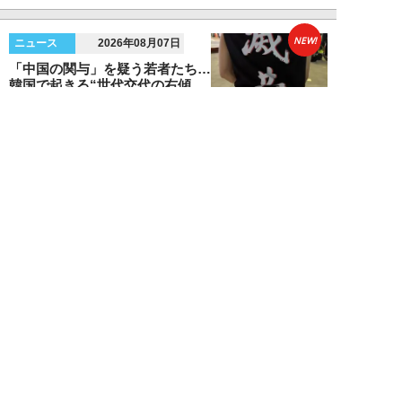
NEW!
ニュース
2026年08月07日
「中国の関与」を疑う若者たち…
韓国で起きる“世代交代の右傾
化”と不正選挙抗...
安宿緑
NEW!
ニュース
2026年08月06日
上野アメ横の“一斉摘発”から3ヵ
月も…警告に従わない店舗が後を
絶たず「路上...
デヤブロウ
NEW!
ニュース
2026年08月06日
値上げでも強い「チョコモナカジ
ャンボ」に対し、「パピコ」は減
収…「定番アイ...