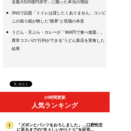
去最大520億円赤字」に陥った本当の理由
SNSで話題「トイレは貸したくありません」コンビ
ニの張り紙が映した“限界”と現場の本音
うどん・天ぷら・カレーが「968円で食べ放題」。
異常コスパの“行列ができる”うどん新店を実食した
結果
24時間更新
人気ランキング
「ズボンとパンツをおろしました」…口腔性交
に至るまでの“生々しいやりとり”を証言...