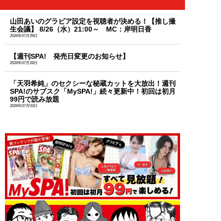
山田あいのグラビア設定を視聴者が決める！【推し撮
生会議】 8/26（水）21:00～ MC：岸明日香
2026年07月29日
【週刊SPA! 発売日変更のお知らせ】
2026年07月28日
「天羽希純」のセクシーな秘蔵カットを大放出！週刊
SPA!のサブスク「MySPA!」続々更新中！初回は初月
99円で読み放題
2026年07月03日