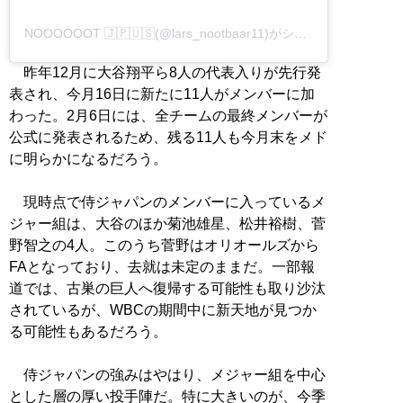
NOOOOOOT 🇯🇵🇺🇸(@lars_nootbaar11)がシェアした投稿
昨年12月に大谷翔平ら8人の代表入りが先行発
表され、今月16日に新たに11人がメンバーに加
わった。2月6日には、全チームの最終メンバーが
公式に発表されるため、残る11人も今月末をメド
に明らかになるだろう。
現時点で侍ジャパンのメンバーに入っているメ
ジャー組は、大谷のほか菊池雄星、松井裕樹、菅
野智之の4人。このうち菅野はオリオールズから
FAとなっており、去就は未定のままだ。一部報
道では、古巣の巨人へ復帰する可能性も取り沙汰
されているが、WBCの期間中に新天地が見つか
る可能性もあるだろう。
侍ジャパンの強みはやはり、メジャー組を中心
とした層の厚い投手陣だ。特に大きいのが、今季