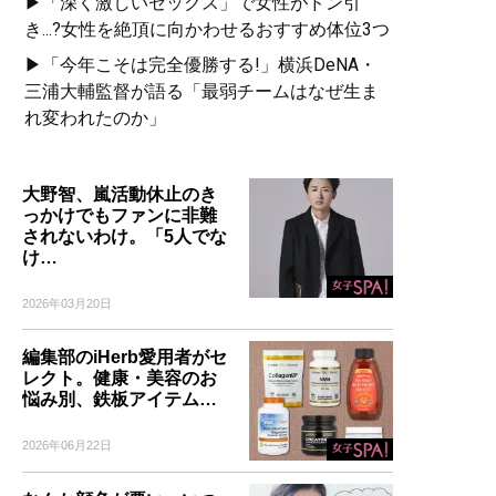
▶「深く激しいセックス」で女性がドン引
き...?女性を絶頂に向かわせるおすすめ体位3つ
▶「今年こそは完全優勝する!」横浜DeNA・
三浦大輔監督が語る「最弱チームはなぜ生ま
れ変われたのか」
大野智、嵐活動休止のき
っかけでもファンに非難
されないわけ。「5人でな
け…
2026年03月20日
編集部のiHerb愛用者がセ
レクト。健康・美容のお
悩み別、鉄板アイテム…
2026年06月22日