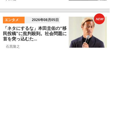
NEW!
エンタメ
2026年08月05日
「ネタにするな」本田圭佑の“移
民投稿”に批判殺到。社会問題に
首を突っ込むた...
石黒隆之
NEW!
スポーツ
2026年08月04日
スクバル加入で佐々木朗希の“価
値”が急上昇？ ドジャースに浮上
する「最強ブ...
八木遊
NEW!
スポーツ
2026年08月03日
「JRA系はマジで恵まれている」
…“30分で2万円”投稿で競馬関係