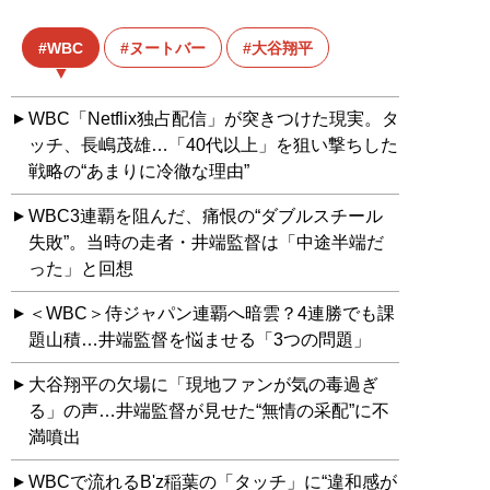
WBC
ヌートバー
大谷翔平
WBC「Netflix独占配信」が突きつけた現実。タ
ッチ、長嶋茂雄…「40代以上」を狙い撃ちした
戦略の“あまりに冷徹な理由”
WBC3連覇を阻んだ、痛恨の“ダブルスチール
失敗”。当時の走者・井端監督は「中途半端だ
った」と回想
＜WBC＞侍ジャパン連覇へ暗雲？4連勝でも課
題山積…井端監督を悩ませる「3つの問題」
大谷翔平の欠場に「現地ファンが気の毒過ぎ
る」の声…井端監督が見せた“無情の采配”に不
満噴出
WBCで流れるB'z稲葉の「タッチ」に“違和感が