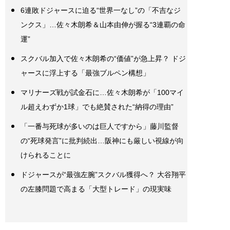
6連敗ドジャースに迫る“世界一なし”の「不吉なジ
ンクス」…佐々木朗希＆山本由伸が握る“3連覇の命
運”
スクバル加入で佐々木朗希の“価値”が急上昇？ ドジ
ャースに浮上する「最強ブルペン構想」
マリナーズ戦が試金石に…佐々木朗希が「100マイ
ル超えわずか1球」でも絶賛された“納得の理由”
「一番与死球が多いのは巨人ですから」藤川監督
の“死球発言”に批判続出…阪神にも厳しい視線が向
けられることに
ドジャースが“最強左腕”スクバル獲得へ？ 大谷翔平
の左膝問題で高まる「大型トレード」の現実味