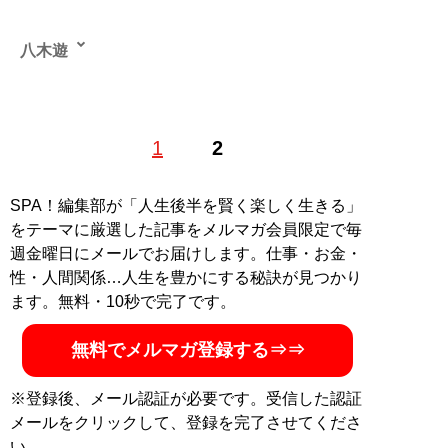
八木遊
1976年、和歌山県で生まれる。地元の高校を卒業後、野
1
2
茂英雄と同じ1995年に渡米。ヤンキース全盛期をアメリ
カで過ごした。米国で大学を卒業後、某スポーツデータ
会社に就職。プロ野球、MLB、NFLの業務などに携わ
SPA！編集部が「人生後半を賢く楽しく生きる」
る。現在は、MLBを中心とした野球記事、および競馬情
をテーマに厳選した記事をメルマガ会員限定で毎
報サイトにて競馬記事を執筆中。
週金曜日にメールでお届けします。仕事・お金・
性・人間関係…人生を豊かにする秘訣が見つかり
記事一覧へ
ます。無料・10秒で完了です。
無料でメルマガ登録する⇒⇒
※登録後、メール認証が必要です。受信した認証
メールをクリックして、登録を完了させてくださ
い。