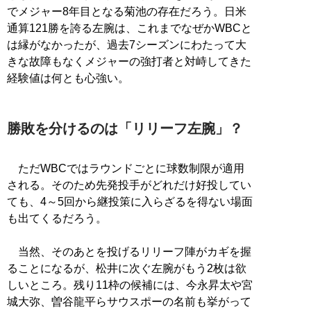
でメジャー8年目となる菊池の存在だろう。日米
通算121勝を誇る左腕は、これまでなぜかWBCと
は縁がなかったが、過去7シーズンにわたって大
きな故障もなくメジャーの強打者と対峙してきた
経験値は何とも心強い。
勝敗を分けるのは「リリーフ左腕」？
ただWBCではラウンドごとに球数制限が適用
される。そのため先発投手がどれだけ好投してい
ても、4～5回から継投策に入らざるを得ない場面
も出てくるだろう。
当然、そのあとを投げるリリーフ陣がカギを握
ることになるが、松井に次ぐ左腕がもう2枚は欲
しいところ。残り11枠の候補には、今永昇太や宮
城大弥、曽谷龍平らサウスポーの名前も挙がって