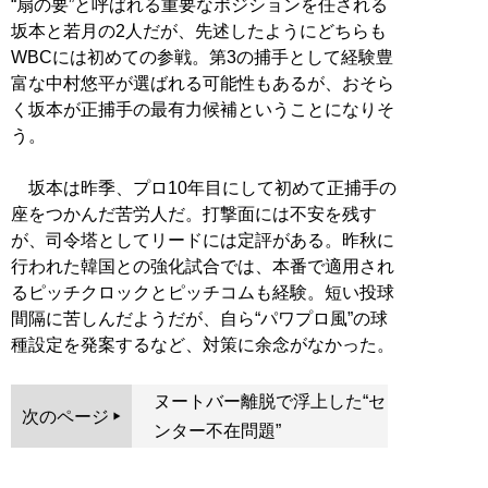
“扇の要”と呼ばれる重要なポジションを任される
坂本と若月の2人だが、先述したようにどちらも
WBCには初めての参戦。第3の捕手として経験豊
富な中村悠平が選ばれる可能性もあるが、おそら
く坂本が正捕手の最有力候補ということになりそ
う。
坂本は昨季、プロ10年目にして初めて正捕手の
座をつかんだ苦労人だ。打撃面には不安を残す
が、司令塔としてリードには定評がある。昨秋に
行われた韓国との強化試合では、本番で適用され
るピッチクロックとピッチコムも経験。短い投球
間隔に苦しんだようだが、自ら“パワプロ風”の球
種設定を発案するなど、対策に余念がなかった。
ヌートバー離脱で浮上した“セ
次のページ
ンター不在問題”