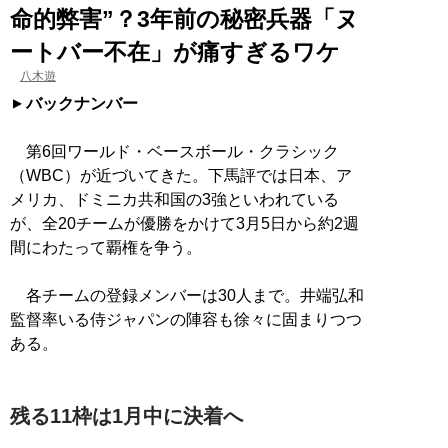
命的弊害”？3年前の秘密兵器「ヌ
ートバー不在」が痛すぎるワケ
八木遊
バックナンバー
第6回ワールド・ベースボール・クラシック
（WBC）が近づいてきた。下馬評では日本、ア
メリカ、ドミニカ共和国の3強といわれている
が、全20チームが優勝をかけて3月5日から約2週
間にわたって覇権を争う。
各チームの登録メンバーは30人まで。井端弘和
監督率いる侍ジャパンの陣容も徐々に固まりつつ
ある。
残る11枠は1月中に決着へ