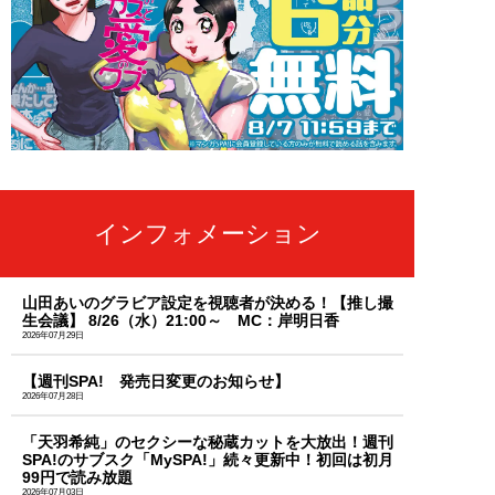
インフォメーション
山田あいのグラビア設定を視聴者が決める！【推し撮
生会議】 8/26（水）21:00～ MC：岸明日香
2026年07月29日
【週刊SPA! 発売日変更のお知らせ】
2026年07月28日
「天羽希純」のセクシーな秘蔵カットを大放出！週刊
SPA!のサブスク「MySPA!」続々更新中！初回は初月
99円で読み放題
2026年07月03日