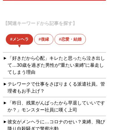
【関連キーワードから記事を探す】
メンヘラ
復縁
恋愛・結婚
「好きだから心配」キレたと思ったら泣き出し
て…30歳を過ぎた男性が“重たい束縛”に暴走し
てしまう理由
テレワークで仕事をさぼりまくる派遣社員。管
理者もお手上げ？
「昨日、残業がんばったから早退していいです
か？」モンスター社員に嘆く上司
彼女がメンヘラに…コロナのせい？束縛、飛び
降り自殺騒ぎで警察出動