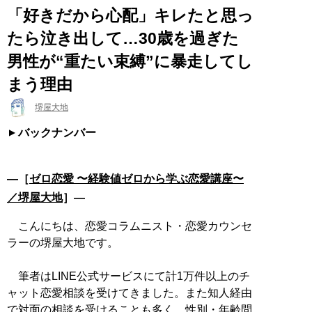
「好きだから心配」キレたと思っ
たら泣き出して…30歳を過ぎた
男性が“重たい束縛”に暴走してし
まう理由
堺屋大地
バックナンバー
―［
ゼロ恋愛 〜経験値ゼロから学ぶ恋愛講座〜
／堺屋大地
］―
こんにちは、恋愛コラムニスト・恋愛カウンセ
ラーの堺屋大地です。
筆者はLINE公式サービスにて計1万件以上のチ
ャット恋愛相談を受けてきました。また知人経由
で対面の相談を受けることも多く、性別・年齢問