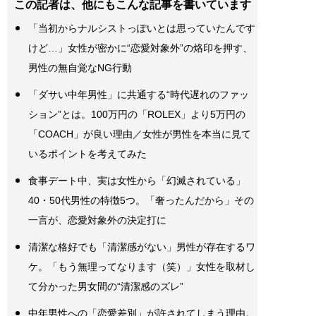
この記者は、他にもこんな記事を書いています
「当初からナルシストっぽいとは思っていたんです
けど…」女性が密かに“恋愛対象外”の烙印を押す、
男性の無自覚なNG行動
「ダサい中年男性」に共通する“時代遅れのファッ
ション”とは。100万円の「ROLEX」より5万円の
「COACH」が良い理由／女性が男性を本当に見て
いるポイントを考えてみた
食事デート中、実は女性から「幻滅されている」
40・50代男性の特徴5つ。「奢ったんだから」その
一言が、恋愛対象外の決定打に
清潔な格好でも「清潔感がない」男性が存在するワ
ケ。「もう無理ってなります（笑）」女性を取材し
て分かった男女間の“清潔感のズレ”
中年男性への「恋愛差別」が許されてしまう理由。