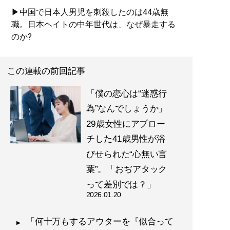
▶中国で日本人男児を刺殺したのは44歳無
職。日本ヘイトの中年世代は、なぜ暴走する
のか?
この連載の前回記事
「僕の恋心は“迷惑行
為”なんでしょうか」
29歳女性にアプロー
チした41歳男性が浴
びせられた“心無い言
葉”。「おぢアタック
って差別では？」
2026.01.20
「何十万もするアウターを『似合って