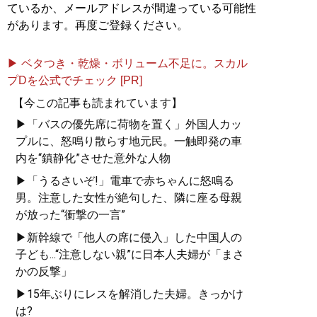
ているか、メールアドレスが間違っている可能性
があります。再度ご登録ください。
▶ ベタつき・乾燥・ボリューム不足に。スカル
プDを公式でチェック [PR]
【今この記事も読まれています】
▶「バスの優先席に荷物を置く」外国人カッ
プルに、怒鳴り散らす地元民。一触即発の車
内を“鎮静化”させた意外な人物
▶「うるさいぞ!」電車で赤ちゃんに怒鳴る
男。注意した女性が絶句した、隣に座る母親
が放った“衝撃の一言”
▶新幹線で「他人の席に侵入」した中国人の
子ども...“注意しない親”に日本人夫婦が「まさ
かの反撃」
▶15年ぶりにレスを解消した夫婦。きっかけ
は?