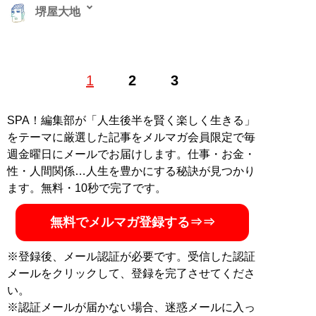
堺屋大地
恋愛をロジカルに分析する恋愛コラムニスト・恋愛カウ
1
2
3
ンセラー。本連載意外に『SmartFLASH』（光文社）で
ドラマコラム連載、『コクハク』（日刊現代）で芸能コ
ラム連載。そのほか『文春オンライン』（文藝春秋）、
SPA！編集部が「人生後半を賢く楽しく生きる」
『現代ビジネス』（講談社）、『集英社オンライン』
をテーマに厳選した記事をメルマガ会員限定で毎
（集英社）、『週刊女性PRIME』（主婦と生活社）、
週金曜日にメールでお届けします。仕事・お金・
『女子SPA!』（扶桑社）などにコラム寄稿。LINE公式の
性・人間関係…人生を豊かにする秘訣が見つかり
チャット相談サービスにて、計1万件以上の恋愛相談を
ます。無料・10秒で完了です。
受けている。公式SNS（X）は
@SakaiyaDaichi
無料でメルマガ登録する⇒⇒
記事一覧へ
※登録後、メール認証が必要です。受信した認証
メールをクリックして、登録を完了させてくださ
い。
※認証メールが届かない場合、迷惑メールに入っ