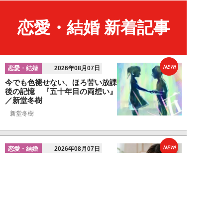
恋愛・結婚 新着記事
NEW!
恋愛・結婚
2026年08月07日
今でも色褪せない、ほろ苦い放課
後の記憶 『五十年目の両想い』
／新堂冬樹
新堂冬樹
NEW!
恋愛・結婚
2026年08月07日
婚活女性が見ている「男性のプロ
フィール写真」の“5つのポイン
ト”…会う前か...
関口美奈子