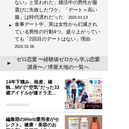
ない』と笑われた」婚活中の男性が服
選びに失敗したワケ。「デート＝高い
服」は時代遅れだった
2026.01.13
食事デート中、実は女性から幻滅され
ている男性の行動4つ。盛り上がってい
ても「2回目のデートはない」理由
2026.01.06
ゼロ恋愛 〜経験値ゼロから学ぶ恋愛
▲
講座〜／堺屋大地の一覧へ
14年下積み、格差、確
執…MVで“空気”だった33
歳アイドルが連ドラ主…
2026年05月10日
編集部のiHerb愛用者がセ
レクト。健康・美容のお