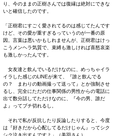
り、今のままの正樹さんでは復縁は絶対にできな
いと確信したのです。
「正樹君にすごく愛されてるのは感じてたんです
けど、その愛が重すぎるっていうのが一番の原
因。言葉は悪いかもしれませんが、正樹君はけっ
こうメンヘラ気質で、束縛も激しければ喜怒哀楽
も激しかったんです。
女友達と飲んでいるだけなのに、めっちゃイラ
イラした感じのLINEが来て、『誰と飲んでる
の？ まわりの動画撮って送って』とか強制させ
るし、完全にただの仕事関係の男性からの電話に
出て数分話してただけなのに、『今の男、誰だ
よ』ってブチ切れるし。
それで私が反抗したり反論したりすると、今度
は『好きだから心配してるだけじゃん』ってシク
シク泣き出すんですよ」（美羽さん）