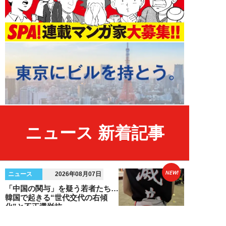
ニュース 新着記事
NEW!
ニュース
2026年08月07日
「中国の関与」を疑う若者たち…
韓国で起きる“世代交代の右傾
化”と不正選挙抗...
安宿緑