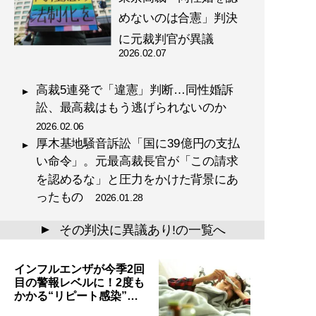
めないのは合憲」判決
に元裁判官が異議
2026.02.07
高裁5連発で「違憲」判断…同性婚訴
訟、最高裁はもう逃げられないのか
2026.02.06
厚木基地騒音訴訟「国に39億円の支払
い命令」。元最高裁長官が「この請求
を認めるな」と圧力をかけた背景にあ
ったもの
2026.01.28
その判決に異議あり!の一覧へ
▲
インフルエンザが今季2回
目の警報レベルに！2度も
かかる“リピート感染”…