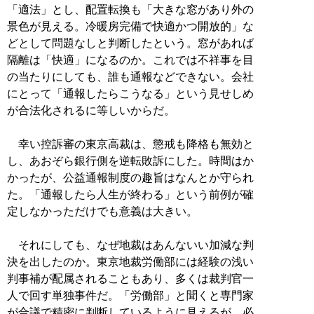
「適法」とし、配置転換も「大きな窓があり外の
景色が見える。冷暖房完備で快適かつ開放的」な
どとして問題なしと判断したという。窓があれば
隔離は「快適」になるのか。これでは不祥事を目
の当たりにしても、誰も通報などできない。会社
にとって「通報したらこうなる」という見せしめ
が合法化されるに等しいからだ。
幸い控訴審の東京高裁は、懲戒も降格も無効と
し、あおぞら銀行側を逆転敗訴にした。時間はか
かったが、公益通報制度の趣旨はなんとか守られ
た。「通報したら人生が終わる」という前例が確
定しなかっただけでも意義は大きい。
それにしても、なぜ地裁はあんないい加減な判
決を出したのか。東京地裁労働部には経験の浅い
判事補が配属されることもあり、多くは裁判官一
人で回す単独事件だ。「労働部」と聞くと専門家
が合議で精密に判断しているように見えるが、必