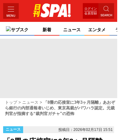
ログイン
会員登録
サブスク
新着
ニュース
エンタメ
ライフ
トップ
ニュース
「8畳の応接室に3年3ヶ月隔離」あおぞ
ら銀行の内部通報者いじめ、東京高裁がパワハラ認定。元裁
判官が指摘する“裁判官ガチャ”の恐怖
ニュース
投稿日：2026年02月17日 15:51