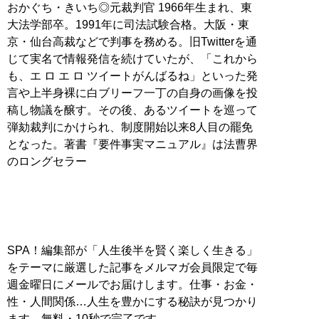
おかぐち・きいち◎元裁判官 1966年生まれ、東
大法学部卒。1991年に司法試験合格。大阪・東
京・仙台高裁などで判事を務める。旧Twitterを通
じて実名で情報発信を続けていたが、「これから
も、エ ロ エ ロ ツイートがんばるね」といった発
言や上半身裸に白ブリーフ一丁の自身の画像を投
稿し物議を醸す。その後、あるツイートを巡って
弾劾裁判にかけられ、制度開始以来8人目の罷免
となった。著書『要件事実マニュアル』は法曹界
のロングセラー
SPA！編集部が「人生後半を賢く楽しく生きる」
をテーマに厳選した記事をメルマガ会員限定で毎
週金曜日にメールでお届けします。仕事・お金・
性・人間関係…人生を豊かにする秘訣が見つかり
ます。無料・10秒で完了です。