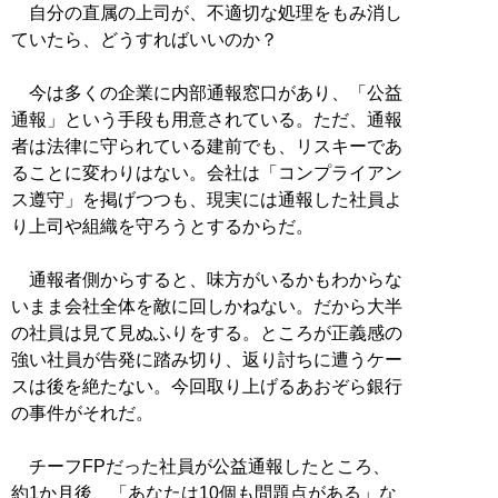
自分の直属の上司が、不適切な処理をもみ消し
ていたら、どうすればいいのか？
今は多くの企業に内部通報窓口があり、「公益
通報」という手段も用意されている。ただ、通報
者は法律に守られている建前でも、リスキーであ
ることに変わりはない。会社は「コンプライアン
ス遵守」を掲げつつも、現実には通報した社員よ
り上司や組織を守ろうとするからだ。
通報者側からすると、味方がいるかもわからな
いまま会社全体を敵に回しかねない。だから大半
の社員は見て見ぬふりをする。ところが正義感の
強い社員が告発に踏み切り、返り討ちに遭うケー
スは後を絶たない。今回取り上げるあおぞら銀行
の事件がそれだ。
チーフFPだった社員が公益通報したところ、
約1か月後、「あなたは10個も問題点がある」な