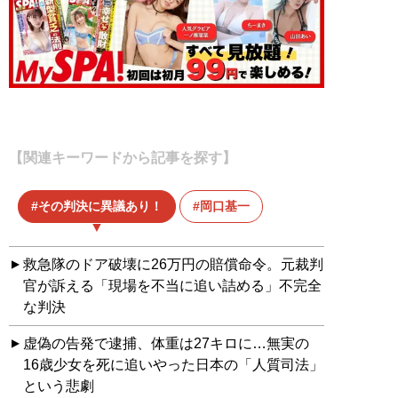
【関連キーワードから記事を探す】
その判決に異議あり！
岡口基一
救急隊のドア破壊に26万円の賠償命令。元裁判
官が訴える「現場を不当に追い詰める」不完全
な判決
虚偽の告発で逮捕、体重は27キロに…無実の
16歳少女を死に追いやった日本の「人質司法」
という悲劇