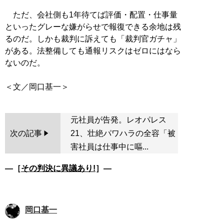
ただ、会社側も1年待てば評価・配置・仕事量
といったグレーな嫌がらせで報復できる余地は残
るのだ。しかも裁判に訴えても「裁判官ガチャ」
がある。法整備しても通報リスクはゼロにはなら
ないのだ。
元社員が告発。レオパレス
次の記事
21、壮絶パワハラの全容「被
害社員は仕事中に嘔...
―［
その判決に異議あり!
］―
岡口基一