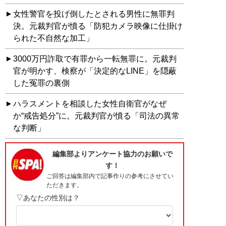
女性警官を投げ倒したとされる男性に無罪判
決。元裁判官が憤る「防犯カメラ映像に仕掛け
られた不自然な加工」
3000万円詐取で有罪から一転無罪に。元裁判
官が明かす、検察が「決定的なLINE」を隠蔽
した冤罪の裏側
ハラスメントを相談した女性自衛官がなぜ
か“戒告処分”に。元裁判官が憤る「司法の異常
な判断」