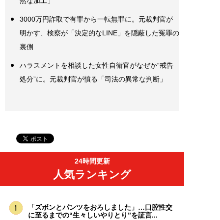
然な加工」
3000万円詐取で有罪から一転無罪に。元裁判官が
明かす、検察が「決定的なLINE」を隠蔽した冤罪の
裏側
ハラスメントを相談した女性自衛官がなぜか“戒告
処分”に。元裁判官が憤る「司法の異常な判断」
24時間更新
人気ランキング
「ズボンとパンツをおろしました」…口腔性交
に至るまでの“生々しいやりとり”を証言...