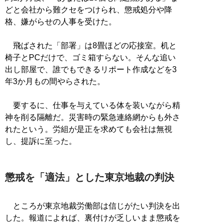
どと会社から難クセをつけられ、懲戒処分や降
格、嫌がらせの人事を受けた。
飛ばされた「部署」は8畳ほどの応接室。机と
椅子とPCだけで、ゴミ箱すらない。そんな追い
出し部屋で、誰でもできるリポート作成などを3
年3か月もの間やらされた。
要するに、仕事を与えている体を装いながら精
神を削る隔離だ。災害時の緊急連絡網からも外さ
れたという。労組が是正を求めても会社は無視
し、提訴に至った。
懲戒を「適法」とした東京地裁の判決
ところが東京地裁労働部は信じがたい判決を出
した。報道によれば、裏付けが乏しいまま懲戒を