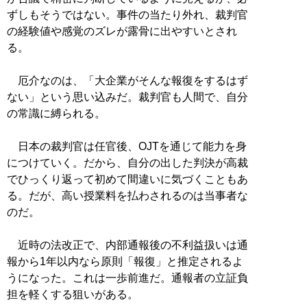
ずしもそうではない。事件の当たり外れ、裁判官
の経験値や感覚のズレが露骨に出やすいとされ
る。
厄介なのは、「大企業がそんな報復をするはず
ない」という思い込みだ。裁判官も人間で、自分
の常識に縛られる。
日本の裁判官は任官後、OJTを通じて能力を身
につけていく。だから、自分の出した判決が高裁
でひっくり返って初めて間違いに気づくこともあ
る。だが、高い授業料を払わされるのは当事者な
のだ。
近時の法改正で、内部通報後の不利益扱いは通
報から1年以内なら原則「報復」と推定されるよ
うになった。これは一歩前進だ。通報者の立証負
担を軽くする狙いがある。