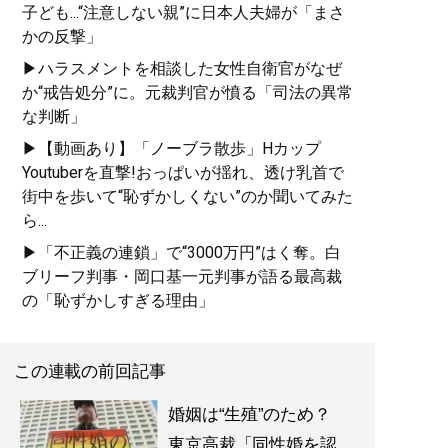
子ども...“注意しない親”に日本人夫婦が「まさ
かの反撃」
▶ハラスメントを相談した女性自衛官がなぜ
か“戒告処分”に。元裁判官が憤る「司法の異常
な判断」
▶【動画あり】「ノーブラ散歩」Hカップ
Youtuberを直撃!おっぱいが揺れ、透け乳首で
街中を歩いて“恥ずかしくない”のか聞いてみた
ら...
▶「不正義の連鎖」で“3000万円”はく奪。白
ブリーフ判事・岡口基一元判事が語る最高裁
の「恥ずかしすぎる理由」
この連載の前回記事
婚姻は“生殖”のため？
東京高裁「同性婚を認