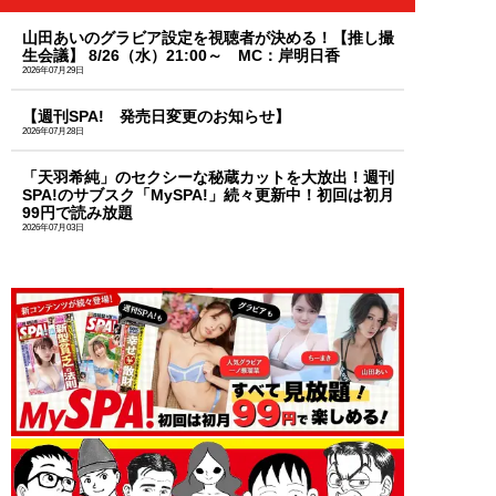
山田あいのグラビア設定を視聴者が決める！【推し撮
生会議】 8/26（水）21:00～ MC：岸明日香
2026年07月29日
【週刊SPA! 発売日変更のお知らせ】
2026年07月28日
「天羽希純」のセクシーな秘蔵カットを大放出！週刊
SPA!のサブスク「MySPA!」続々更新中！初回は初月
99円で読み放題
2026年07月03日