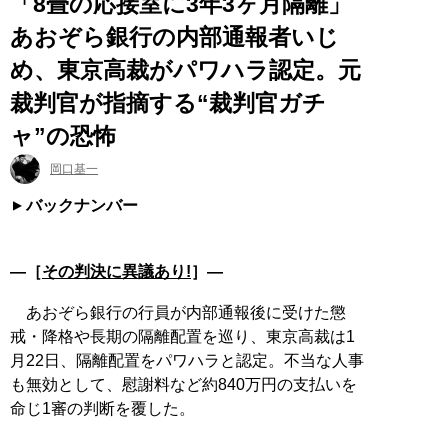
「8畳の応接室に3年3ヶ月隔離」
あおぞら銀行の内部通報者いじ
め、東京高裁がパワハラ認定。元
裁判官が指摘する“裁判官ガチ
ャ”の恐怖
岡口基一
バックナンバー
―［
その判決に異議あり!
］―
あおぞら銀行の行員が内部通報後に受けた懲
戒・降格や長期の隔離配置を巡り、東京高裁は1
月22日、隔離配置をパワハラと認定。不当な人事
も無効として、慰謝料など約840万円の支払いを
命じ1審の判断を覆した。