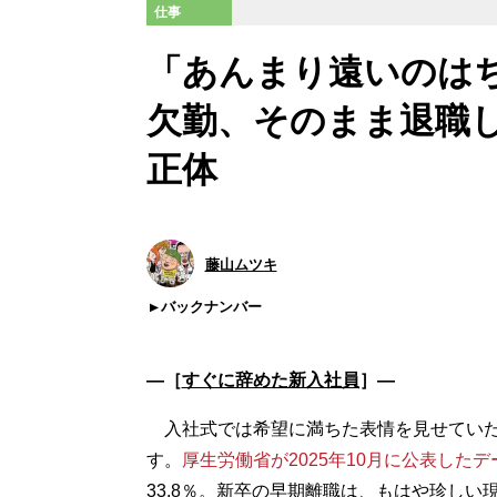
仕事
「あんまり遠いのは
欠勤、そのまま退職し
正体
藤山ムツキ
バックナンバー
―［
すぐに辞めた新入社員
］―
入社式では希望に満ちた表情を見せていた
す。
厚生労働省が2025年10月に公表したデ
33.8％。新卒の早期離職は、もはや珍しい