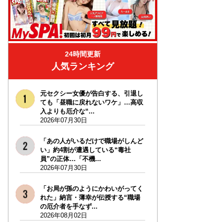
24時間更新
人気ランキング
元セクシー女優が告白する、引退し
ても「昼職に戻れないワケ」…高収
入よりも厄介な“...
2026年07月30日
「あの人がいるだけで職場がしんど
い」約4割が遭遇している“毒社
員”の正体…「不機...
2026年07月30日
「お局が孫のようにかわいがってく
れた」納言・薄幸が伝授する“職場
の厄介者を手なず...
2026年08月02日