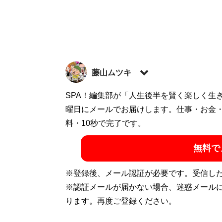
藤山ムツキ
編集者・ライター・旅行作家。取材や執筆
SPA！編集部が「人生後半を賢く楽しく生
イターまで、メディアまわりの超“何でも屋
曜日にメールでお届けします。仕事・お金
験をしまくってみました
料・10秒で完了です。
』『10ドルの夜景
ナビ』シリーズほか多数。X（旧Twitter）：
無料で
記事一覧へ
※登録後、メール認証が必要です。受信し
※認証メールが届かない場合、迷惑メール
ります。再度ご登録ください。