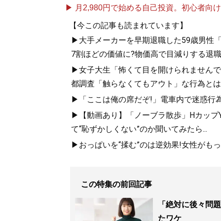
▶ 月2,980円で始める自己投資。初心者向けch
【今この記事も読まれています】
▶大手メーカーを早期退職した59歳男性「
7割ほどの価値に?物価高で目減りする退
▶女子大生「怖くて目を開けられませんでし
都調査「触らなくてもアウト」な行為とは
▶「ここは俺の席だぞ!」電車内で迷惑行
▶【動画あり】「ノーブラ散歩」HカップYo
て“恥ずかしくない”のか聞いてみたら...
▶おっぱいを“揉む”のは逆効果!女性がも
この特集の前回記事
「絶対に後々問題
たワケ