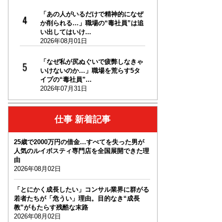
「あの人がいるだけで精神的になぜ
か削られる…」職場の“毒社員”は追
い出してはいけ...
2026年08月01日
「なぜ私が尻ぬぐいで疲弊しなきゃ
いけないのか…」職場を荒らす5タ
イプの“毒社員”...
2026年07月31日
仕事 新着記事
25歳で2000万円の借金…すべてを失った男が
人気のルイボスティ専門店を全国展開できた理
由
2026年08月02日
「とにかく成長したい」コンサル業界に群がる
若者たちが「危うい」理由。目的なき“成長
教”がもたらす残酷な末路
2026年08月02日