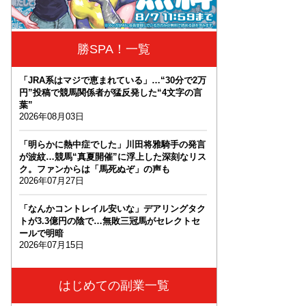
勝SPA！一覧
「JRA系はマジで恵まれている」…“30分で2万
円”投稿で競馬関係者が猛反発した“4文字の言
葉”
2026年08月03日
「明らかに熱中症でした」川田将雅騎手の発言
が波紋…競馬“真夏開催”に浮上した深刻なリス
ク。ファンからは「馬死ぬぞ」の声も
2026年07月27日
「なんかコントレイル安いな」デアリングタク
トが3.3億円の陰で…無敗三冠馬がセレクトセ
ールで明暗
2026年07月15日
はじめての副業一覧