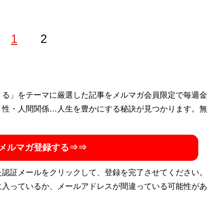
1
2
、原稿整理、コンビニへの買い出しから芸能人のゴーストラ
きる」をテーマに厳選した記事をメルマガ会員限定で毎週金
”です。著書に『海外アングラ旅行』『
・性・人間関係…人生を豊かにする秘訣が見つかります。無
実録！いかがわしい経
』など。執筆協力に『旅の賢人たちがつくった海外旅行最強
@gold_gogogo
メルマガ登録する⇒⇒
た認証メールをクリックして、登録を完了させてください。
に入っているか、メールアドレスが間違っている可能性があ