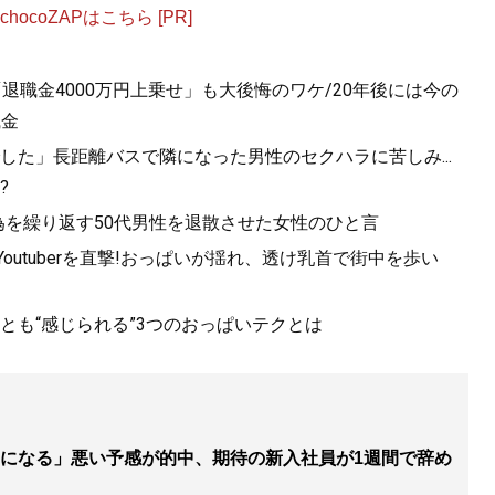
ocoZAPはこちら [PR]
退職金4000万円上乗せ」も大後悔のワケ/20年後には今の
職金
た」長距離バスで隣になった男性のセクハラに苦しみ...
?
為を繰り返す50代男性を退散させた女性のひと言
utuberを直撃!おっぱいが揺れ、透け乳首で街中を歩い
っとも“感じられる”3つのおっぱいテクとは
になる」悪い予感が的中、期待の新入社員が1週間で辞め