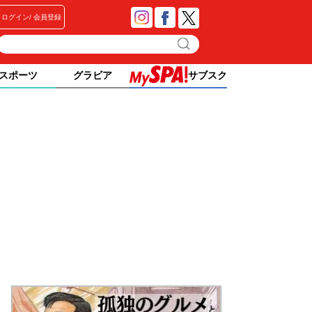
ログイン
会員登録
スポーツ
グラビア
サブスク