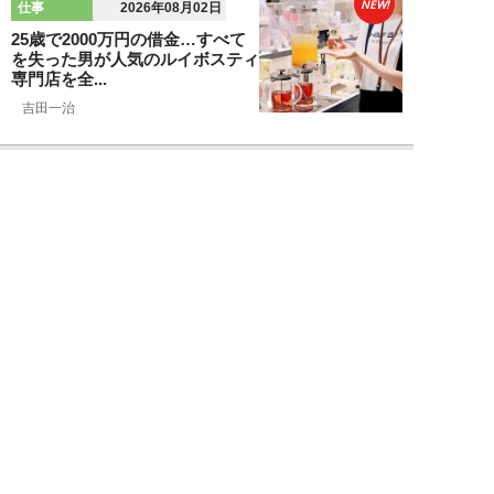
NEW!
仕事
2026年08月02日
25歳で2000万円の借金…すべて
を失った男が人気のルイボスティ
専門店を全...
吉田一治
NEW!
仕事
2026年08月02日
「とにかく成長したい」コンサル
業界に群がる若者たちが「危う
い」理由。目的な...
布施川天馬
NEW!
仕事
2026年08月02日
「お局が孫のようにかわいがって
くれた」納言・薄幸が伝授す
る“職場の厄介者を...
週刊SPA！編集部