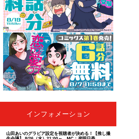
インフォメーション
山田あいのグラビア設定を視聴者が決める！【推し撮
生会議】 8/26（水）21:00～ MC：岸明日香