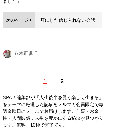
ました」
次のページ
耳にした信じられない会話
八木正規
愛犬と暮らすアラサー派遣社員兼業ライターです。趣味
1
2
は絵を描くことと、愛犬と行く温泉旅行。将来の夢はペ
ットホテル経営
SPA！編集部が「人生後半を賢く楽しく生きる」
記事一覧へ
をテーマに厳選した記事をメルマガ会員限定で毎
週金曜日にメールでお届けします。仕事・お金・
性・人間関係…人生を豊かにする秘訣が見つかり
ます。無料・10秒で完了です。