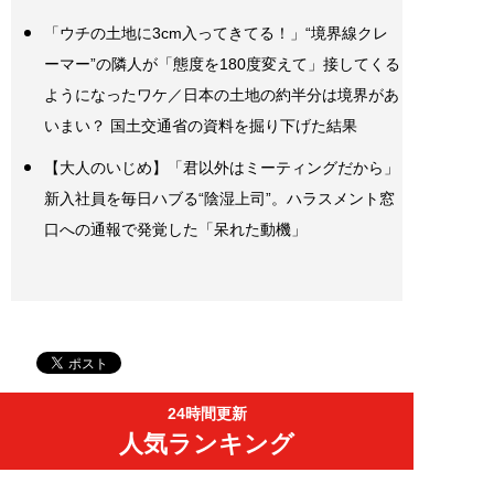
「ウチの土地に3cm入ってきてる！」“境界線クレ
ーマー”の隣人が「態度を180度変えて」接してくる
ようになったワケ／日本の土地の約半分は境界があ
いまい？ 国土交通省の資料を掘り下げた結果
【大人のいじめ】「君以外はミーティングだから」
新入社員を毎日ハブる“陰湿上司”。ハラスメント窓
口への通報で発覚した「呆れた動機」
24時間更新
人気ランキング