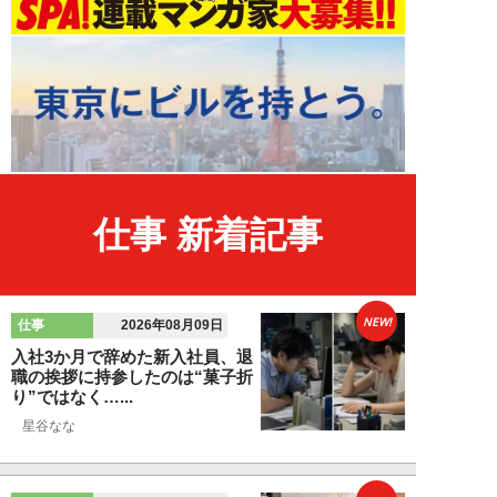
仕事 新着記事
NEW!
仕事
2026年08月09日
入社3か月で辞めた新入社員、退
職の挨拶に持参したのは“菓子折
り”ではなく…...
星谷なな