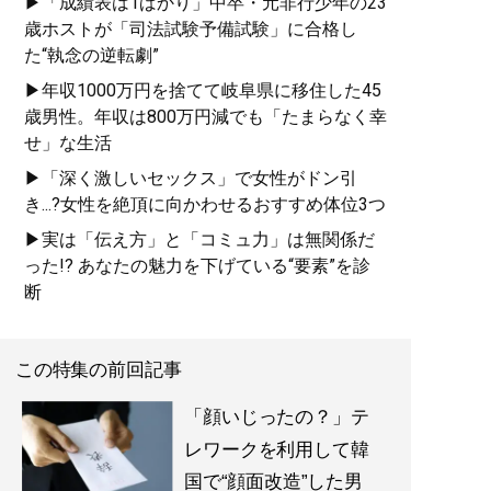
▶「成績表は1ばかり」中卒・元非行少年の23
歳ホストが「司法試験予備試験」に合格し
た“執念の逆転劇”
▶年収1000万円を捨てて岐阜県に移住した45
歳男性。年収は800万円減でも「たまらなく幸
せ」な生活
▶「深く激しいセックス」で女性がドン引
き...?女性を絶頂に向かわせるおすすめ体位3つ
▶実は「伝え方」と「コミュ力」は無関係だ
った!? あなたの魅力を下げている“要素”を診
断
この特集の前回記事
「顔いじったの？」テ
レワークを利用して韓
国で“顔面改造”した男