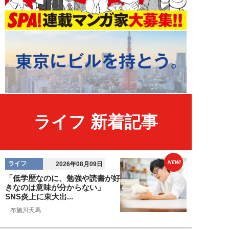
ライフ 新着記事
NEW!
ライフ
2026年08月09日
「低学歴なのに、勉強や読書が好
きなのは意味が分からない」
SNS炎上に東大出...
布施川天馬