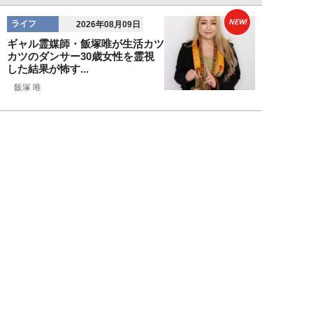
NEW!
ライフ
2026年08月09日
ギャル霊媒師・飯塚唯が生活カツ
カツのダンサー30歳女性を霊視
した結果が怖す...
飯塚 唯
NEW!
ライフ
2026年08月09日
「新しい家族にお金をかけたい」
父親の身勝手な言い分で家を追い
出された22才...
黒島暁生
NEW!
ライフ
2026年08月09日
『孤独のグルメ』原作者がアメリ
カンなハンバーガー屋で夢中にな
った“完全和風...