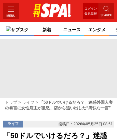
ログイン
会員登録
サブスク
新着
ニュース
エンタメ
ライフ
トップ
ライフ
「50ドルでいけるだろ？」迷惑外国人客
の暴言に女性店主が激怒…店から追い出した“痛快な一言”
ライフ
投稿日：2026年05月25日 08:51
「50ドルでいけるだろ？」迷惑