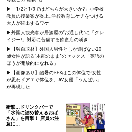
▶「1/2と1/3ではどちらが大きいか?」小学校
教員の授業案が炎上...学校教育にケチをつける
大人が続出するワケ
▶外国人観光客が居酒屋の“お通し代”に「クレ
イジー!」対応に苦慮する飲食店の嘆き
▶【独自取材】外国人男性としか遊ばない20
歳女性が語る“本能のまま”のセックス「英語の
ほうが開放的になれる」
▶【画像あり】酷暑のSEXはこの体位で!女性
が思わずアエぐ体位を、AV女優「うんぱい」
が再現した
衝撃…ドリンクバーで
「水筒に詰め替えるおば
さん」を目撃！ 店員の注
意に…