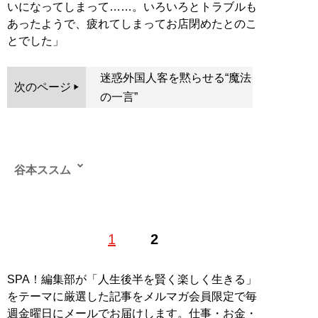
いになってしまって……。いろいろとトラブルも
あったようで、疲れてしまってお店閉めたとのこ
とでした」
迷惑外国人客を黙らせる“魔法
次のページ
の一言”
谷本ススム
グルメ、カルチャー、ギャンブルまで、面白いと思った
1
2
らとことん突っ走って取材するフットワークの軽さが売
り。業界紙、週刊誌を経て、気がつけば今に至る40代ラ
イター
SPA！編集部が「人生後半を賢く楽しく生きる」
をテーマに厳選した記事をメルマガ会員限定で毎
記事一覧へ
週金曜日にメールでお届けします。仕事・お金・