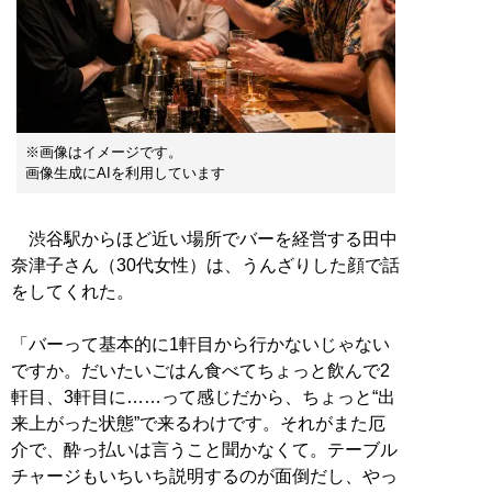
※画像はイメージです。
画像生成にAIを利用しています
渋谷駅からほど近い場所でバーを経営する田中
奈津子さん（30代女性）は、うんざりした顔で話
をしてくれた。
「バーって基本的に1軒目から行かないじゃない
ですか。だいたいごはん食べてちょっと飲んで2
軒目、3軒目に……って感じだから、ちょっと“出
来上がった状態”で来るわけです。それがまた厄
介で、酔っ払いは言うこと聞かなくて。テーブル
チャージもいちいち説明するのが面倒だし、やっ