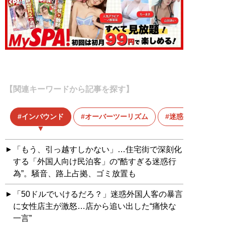
【関連キーワードから記事を探す】
インバウンド
オーバーツーリズム
迷惑客
「もう、引っ越すしかない」…住宅街で深刻化
する「外国人向け民泊客」の“酷すぎる迷惑行
為”。騒音、路上占拠、ゴミ放置も
「50ドルでいけるだろ？」迷惑外国人客の暴言
に女性店主が激怒…店から追い出した“痛快な
一言”