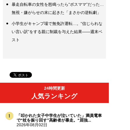
暴走自転車の女性を怒鳴ったら“ボスママ”だった…
無視・嫌がらせの末に起きた「まさかの逆転劇」
小学生がキャンプ場で無免許運転…。“信じられな
い言い訳”をする親に制裁を与えた結果――週末ベ
スト
24時間更新
人気ランキング
「叩かれた女子中学生が泣いていた」満員電車
で“杖を振り回す”高齢者が暴走。“屈強...
2026年08月02日