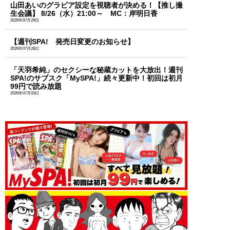
山田あいのグラビア設定を視聴者が決める！【推し撮
生会議】 8/26（水）21:00～ MC：岸明日香
2026年07月29日
【週刊SPA! 発売日変更のお知らせ】
2026年07月28日
「天羽希純」のセクシーな秘蔵カットを大放出！週刊
SPA!のサブスク「MySPA!」続々更新中！初回は初月
99円で読み放題
2026年07月03日