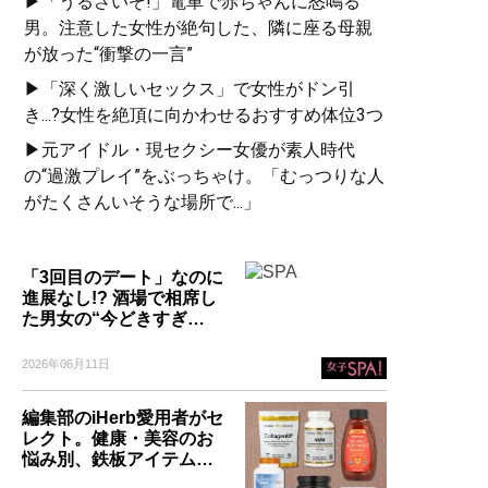
▶「うるさいぞ!」電車で赤ちゃんに怒鳴る
男。注意した女性が絶句した、隣に座る母親
が放った“衝撃の一言”
▶「深く激しいセックス」で女性がドン引
き...?女性を絶頂に向かわせるおすすめ体位3つ
▶元アイドル・現セクシー女優が素人時代
の“過激プレイ”をぶっちゃけ。「むっつりな人
がたくさんいそうな場所で...」
「3回目のデート」なのに
進展なし!? 酒場で相席し
た男女の“今どきすぎ…
2026年06月11日
編集部のiHerb愛用者がセ
レクト。健康・美容のお
悩み別、鉄板アイテム…