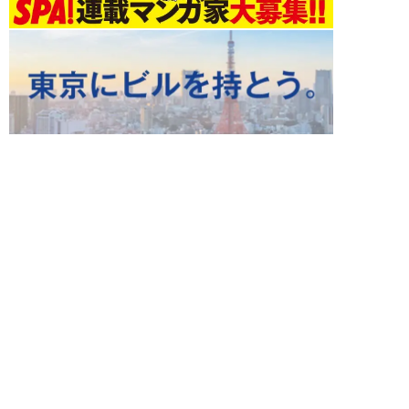
エンタメ 新着記事
NEW!
エンタメ
2026年08月08日
HKT48・石橋颯、グループ15周
年記念ムックの取材で頭をフル回
転「どうや...
須田紫苑