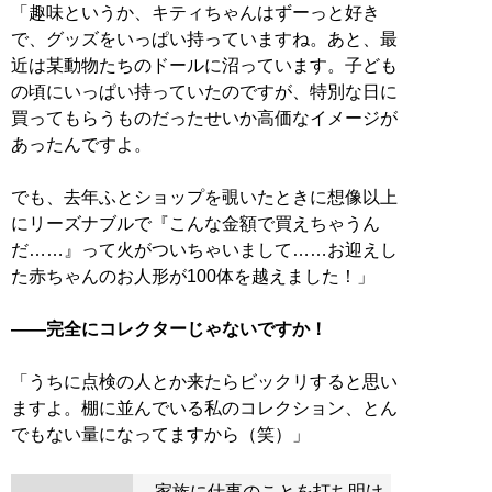
「趣味というか、キティちゃんはずーっと好き
で、グッズをいっぱい持っていますね。あと、最
近は某動物たちのドールに沼っています。子ども
の頃にいっぱい持っていたのですが、特別な日に
買ってもらうものだったせいか高価なイメージが
あったんですよ。
でも、去年ふとショップを覗いたときに想像以上
にリーズナブルで『こんな金額で買えちゃうん
だ……』って火がついちゃいまして……お迎えし
た赤ちゃんのお人形が100体を越えました！」
――完全にコレクターじゃないですか！
「うちに点検の人とか来たらビックリすると思い
ますよ。棚に並んでいる私のコレクション、とん
でもない量になってますから（笑）」
家族に仕事のことを打ち明け