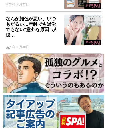
2026年06月22日
なんか顔色が悪い、いつ
もだるい…年齢でも過労
でもない“意外な原因”が
隠…
2026年06月30日
PR