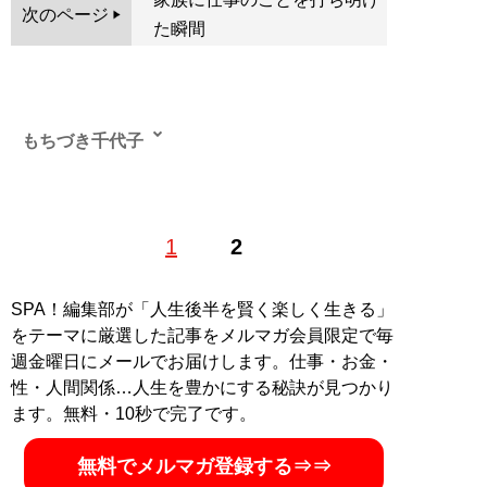
次のページ
た瞬間
もちづき千代子
1
2
MySPA!会員だけが読める、もちづき千代子のよりディ
ープなインタビュー
・
「処女喪失はアイドルを辞めた後」人気セクシー女優
SPA！編集部が「人生後半を賢く楽しく生きる」
が明かす、芸能生活で変化したセックス事情
をテーマに厳選した記事をメルマガ会員限定で毎
・
「子宮をキュンッとさせてくれる人…」アダルト業界
週金曜日にメールでお届けします。仕事・お金・
20年の笹倉杏がセックスの“リアルな本音”を告白
性・人間関係…人生を豊かにする秘訣が見つかり
・
「大学の先輩と初体験」「ビルの隙間でしたことも」
ます。無料・10秒で完了です。
人気セクシー女優・女神ジュンが明かす“本当の性遍歴”
無料でメルマガ登録する⇒⇒
記事一覧へ