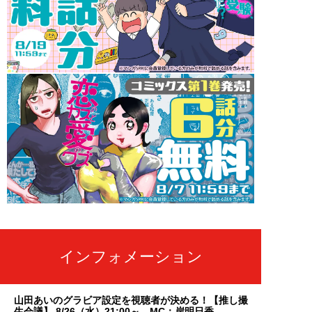
インフォメーション
山田あいのグラビア設定を視聴者が決める！【推し撮
生会議】 8/26（水）21:00～ MC：岸明日香