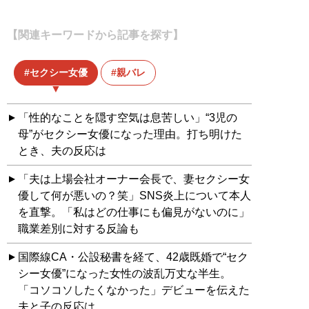
【関連キーワードから記事を探す】
セクシー女優
親バレ
「性的なことを隠す空気は息苦しい」“3児の
母”がセクシー女優になった理由。打ち明けた
とき、夫の反応は
「夫は上場会社オーナー会長で、妻セクシー女
優して何が悪いの？笑」SNS炎上について本人
を直撃。「私はどの仕事にも偏見がないのに」
職業差別に対する反論も
国際線CA・公設秘書を経て、42歳既婚で“セク
シー女優”になった女性の波乱万丈な半生。
「コソコソしたくなかった」デビューを伝えた
夫と子の反応は