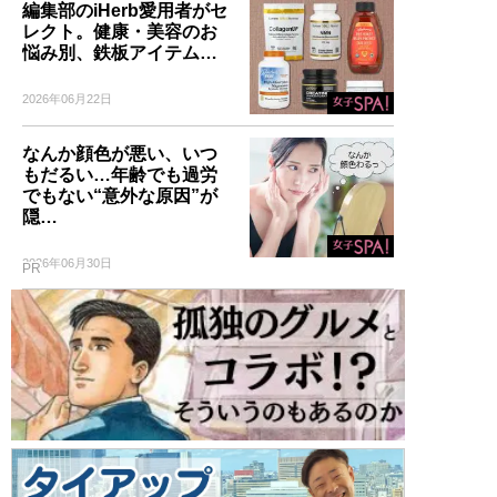
編集部のiHerb愛用者がセ
レクト。健康・美容のお
悩み別、鉄板アイテム…
2026年06月22日
なんか顔色が悪い、いつ
もだるい…年齢でも過労
でもない“意外な原因”が
隠…
2026年06月30日
PR