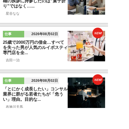
職の挨拶に持参したのは“菓子折
り”ではなく…...
星谷なな
NEW!
仕事
2026年08月02日
25歳で2000万円の借金…すべて
を失った男が人気のルイボスティ
専門店を全...
吉田一治
NEW!
仕事
2026年08月02日
「とにかく成長したい」コンサル
業界に群がる若者たちが「危う
い」理由。目的な...
布施川天馬
NEW!
仕事
2026年08月02日