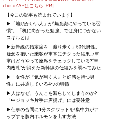
chocoZAPはこちら [PR]
【今この記事も読まれています】
▶「地頭がいい人」が“無意識にやっている習
慣”。「机に向かった勉強」では身につかない
スキルとは
▶新幹線の指定席を「渡り歩く」50代男性。
疑念を抱いた乗客が車掌にチクった結果.../車
掌はどうやって座席をチェックしている?“車
内改札”が消えた新幹線の仕組みを調べてみた
▶「女性が『気が利く人』と好感を持つ男
性』に共通している4つの特徴
▶人はなぜ、うんこを漏らしてしまうのか?
「中ジョッキ片手に唐揚げ」には要注意
▶仕事の合間に1分スクワットを!集中力がア
ップする脳内ホルモンを出す方法