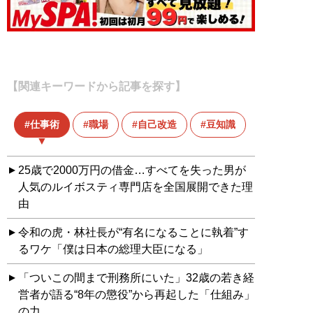
【関連キーワードから記事を探す】
仕事術
職場
自己改造
豆知識
25歳で2000万円の借金…すべてを失った男が
人気のルイボスティ専門店を全国展開できた理
由
令和の虎・林社長が“有名になることに執着”す
るワケ「僕は日本の総理大臣になる」
「ついこの間まで刑務所にいた」32歳の若き経
営者が語る“8年の懲役”から再起した「仕組み」
の力