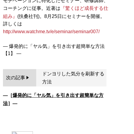
モチベーションに特化したセミナー、研修講師、
コーチングに従事。近著は
『驚くほど成長する仕
組み』
(扶桑社刊)。8月25日にセミナーを開催。
詳しくは
http://www.watchme.tv/e/seminar/seminar007/
― 爆発的に「ヤル気」を引き出す超簡単な方法
ドンヨリした気分を刷新する
次の記事
方法
―［
爆発的に「ヤル気」を引き出す超簡単な方
法
］―