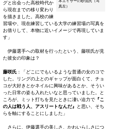
本エイサーの砂流氏（写
グと出会った高校時代か
真左）
ら現在までの移り変わり
を描きました。高校の練
習場や、現在練習している大学の練習場の写真を
お借りして、本物に近いイメージで再現していま
す」
伊藤選手への取材を行ったという、藤咲氏が見
た彼女の印象は？
藤咲氏
：「どこにでもいるような普通の女のコで
した。リングの上とのギャップが面白くて、チョ
コが大好きとかネイルに興味があるとか、そうい
った日常の姿も入れたいなと思っていました。と
ころが、ミット打ちを見たときに凄い迫力で
『こ
の人は戦う人、アスリートなんだ』
と思い、そち
らを軸にすることにしました」
さらに、伊藤選手の美しさ、かわいらしさにつ