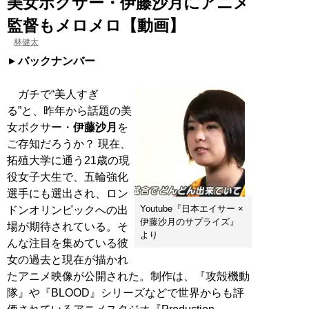
美女ボクサー・伊藤沙月にアニメ
監督もメロメロ【動画】
林健太
バックナンバー
ガチで“美人すぎ
る”と、昨年から話題の美
女ボクサー・
伊藤沙月
を
ご存知だろうか？ 現在、
拓殖大学に通う21歳の現
役女子大生で、五輪強化
選手にも選出され、ロン
Youtube『日本エイサー ×
ドンオリンピックへの出
伊藤沙月のサプライズ』
場が期待されている。そ
より
んな注目を集めている彼
女の過去と現在が描かれ
たアニメ映像が公開された。制作は、『攻殻機動
隊』や『BLOOD』シリーズなどで世界からも評