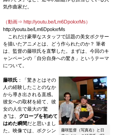
気作曲家だ。
（動画⇒ http://youtu.be/Lm6DpokxrMs）
http://youtu.be/Lm6DpokxrMs
これだけ豪華なスタッフで話題の美女ボクサー
を描いたアニメとは、どう作られたのか？ 筆者
は、監督の藤咲氏を直撃した。まずは、今回のキ
ャンペーンの「自分自身への驚き」というテーマ
について。
藤咲氏
：「驚きとはその
人の経験したことのなか
から導き出される直感。
彼女への取材を経て、彼
女の人生で最大の“驚
き”は、
グローブを初めて
はめた瞬間
だと思いまし
藤咲監督（写真右）と日
た。映像では、ボクシン