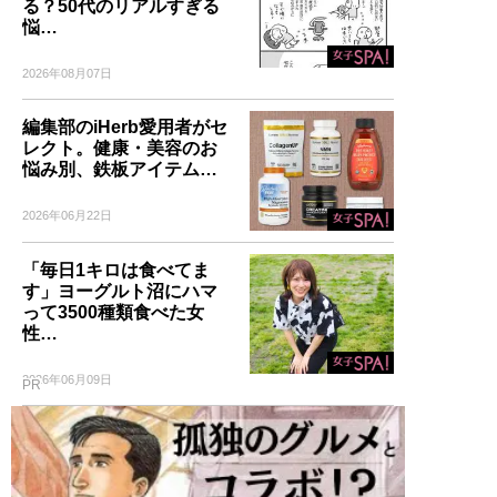
る？50代のリアルすぎる
悩…
2026年08月07日
編集部のiHerb愛用者がセ
レクト。健康・美容のお
悩み別、鉄板アイテム…
2026年06月22日
「毎日1キロは食べてま
す」ヨーグルト沼にハマ
って3500種類食べた女
性…
2026年06月09日
PR