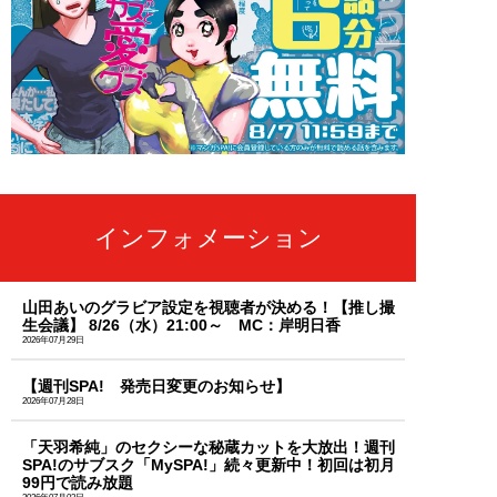
インフォメーション
山田あいのグラビア設定を視聴者が決める！【推し撮
生会議】 8/26（水）21:00～ MC：岸明日香
2026年07月29日
【週刊SPA! 発売日変更のお知らせ】
2026年07月28日
「天羽希純」のセクシーな秘蔵カットを大放出！週刊
SPA!のサブスク「MySPA!」続々更新中！初回は初月
99円で読み放題