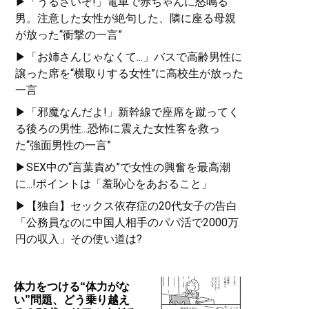
▶「うるさいぞ!」電車で赤ちゃんに怒鳴る
男。注意した女性が絶句した、隣に座る母親
が放った“衝撃の一言”
▶「お姉さんじゃなくて...」バスで高齢男性に
譲った席を“横取りする女性”に高校生が放った
一言
▶「邪魔なんだよ!」新幹線で座席を蹴ってく
る後ろの男性...恐怖に震えた女性客を救っ
た“強面男性の一言”
▶SEX中の“言葉責め”で女性の興奮を最高潮
に...!ポイントは「羞恥心をあおること」
▶【独自】セックス依存症の20代女子の告白
「公務員なのに中国人相手のパパ活で2000万
円の収入」その使い道は?
体力をつける“体力がな
い”問題、どう乗り越え