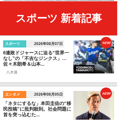
スポーツ 新着記事
NEW!
スポーツ
2026年08月07日
6連敗ドジャースに迫る“世界一
なし”の「不吉なジンクス」…
佐々木朗希＆山本...
八木遊
NEW!
エンタメ
2026年08月05日
「ネタにするな」本田圭佑の“移
民投稿”に批判殺到。社会問題に
首を突っ込むた...
石黒隆之