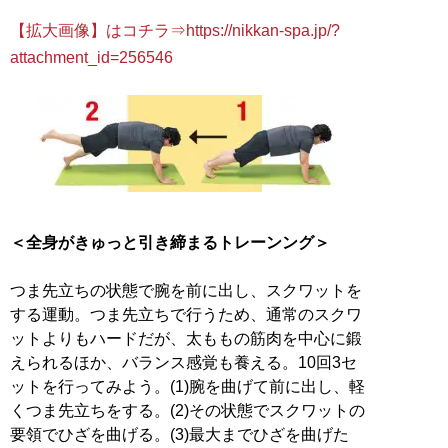
【拡大画像】はコチラ⇒https://nikkan-spa.jp/?
attachment_id=256546
＜全身がきゅっと引き締まるトレーンング＞
つま先立ちの状態で腕を前に出し、スクワットを
する運動。つま先立ちで行うため、通常のスクワ
ットよりもハードだが、太ももの筋肉を中心に鍛
えられるほか、バランス感覚も養える。10回3セ
ットを行ってみよう。(1)腕を曲げて前に出し、軽
くつま先立ちをする。(2)その状態でスクワットの
要領でひざを曲げる。(3)最大までひざを曲げた