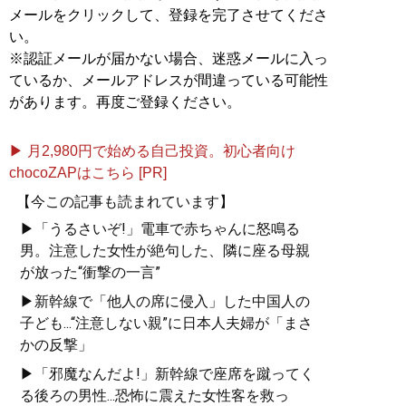
メールをクリックして、登録を完了させてくださ
い。
※認証メールが届かない場合、迷惑メールに入っ
ているか、メールアドレスが間違っている可能性
があります。再度ご登録ください。
▶ 月2,980円で始める自己投資。初心者向け
chocoZAPはこちら [PR]
【今この記事も読まれています】
▶「うるさいぞ!」電車で赤ちゃんに怒鳴る
男。注意した女性が絶句した、隣に座る母親
が放った“衝撃の一言”
▶新幹線で「他人の席に侵入」した中国人の
子ども...“注意しない親”に日本人夫婦が「まさ
かの反撃」
▶「邪魔なんだよ!」新幹線で座席を蹴ってく
る後ろの男性...恐怖に震えた女性客を救っ