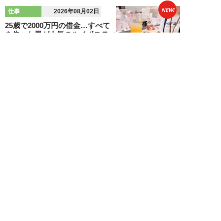
NEW!
仕事
2026年08月02日
25歳で2000万円の借金…すべて
を失った男が人気のルイボスティ
専門店を全...
吉田一治
NEW!
仕事
2026年08月02日
「とにかく成長したい」コンサル
業界に群がる若者たちが「危う
い」理由。目的な...
布施川天馬
NEW!
仕事
2026年08月02日
「お局が孫のようにかわいがって
くれた」納言・薄幸が伝授す
る“職場の厄介者を...
週刊SPA！編集部