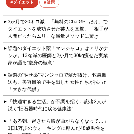
ダイエット
健康
3か月で20キロ減！「無料のChatGPTだけ」で
ダイエットを成功させた芸人を直撃。「相手が
人間だったらムリ」な減量メソッドに驚き
話題のダイエット薬「マンジャロ」はアリかナ
シか。13kg減の医師と2か月で30kg痩せた実業
家が語る“痩身の極意”
話題の“やせ薬”マンジャロで髪が抜け、救急搬
送も。美容目的で手を出した女性たちが払った
「大きな代償」
「快適すぎる生活」が不調を招く…識者2人が
説く“旧石器時代に戻る健康法”
「ある朝、起きたら膝が曲がらなくなって…」
1日1万歩のウォーキングに励んだ48歳男性を