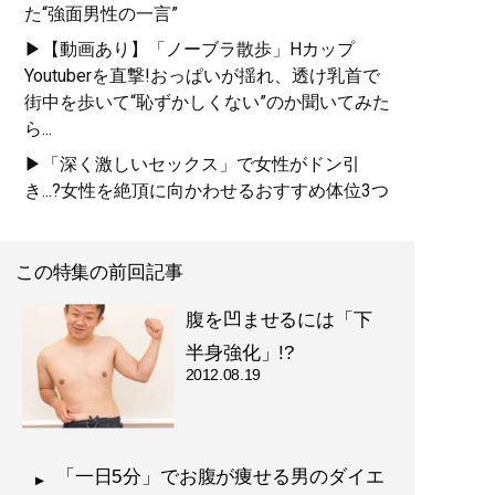
た“強面男性の一言”
▶【動画あり】「ノーブラ散歩」Hカップ
Youtuberを直撃!おっぱいが揺れ、透け乳首で
街中を歩いて“恥ずかしくない”のか聞いてみた
ら...
▶「深く激しいセックス」で女性がドン引
き...?女性を絶頂に向かわせるおすすめ体位3つ
この特集の前回記事
腹を凹ませるには「下
半身強化」!?
2012.08.19
「一日5分」でお腹が痩せる男のダイエ