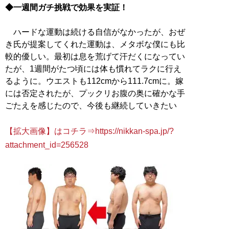
◆一週間ガチ挑戦で効果を実証！
ハードな運動は続ける自信がなかったが、おぜ
き氏が提案してくれた運動は、メタボな僕にも比
較的優しい。最初は息を荒げて汗だくになってい
たが、1週間がたつ頃には体も慣れてラクに行え
るように。ウエストも112cmから111.7cmに。嫁
には否定されたが、プックリお腹の奥に確かな手
ごたえを感じたので、今後も継続していきたい
【拡大画像】はコチラ⇒https://nikkan-spa.jp/?
attachment_id=256528