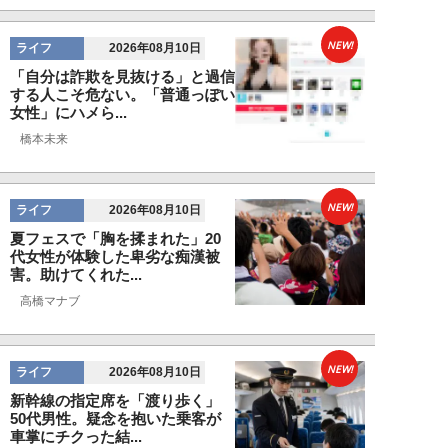
NEW!
ライフ
2026年08月10日
「自分は詐欺を見抜ける」と過信
する人こそ危ない。「普通っぽい
女性」にハメら...
橋本未来
NEW!
ライフ
2026年08月10日
夏フェスで「胸を揉まれた」20
代女性が体験した卑劣な痴漢被
害。助けてくれた...
高橋マナブ
NEW!
ライフ
2026年08月10日
新幹線の指定席を「渡り歩く」
50代男性。疑念を抱いた乗客が
車掌にチクった結...