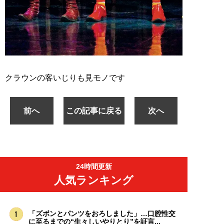
クラウンの客いじりも見モノです
前へ
この記事に戻る
次へ
24時間更新
人気ランキング
「ズボンとパンツをおろしました」…口腔性交
に至るまでの“生々しいやりとり”を証言...