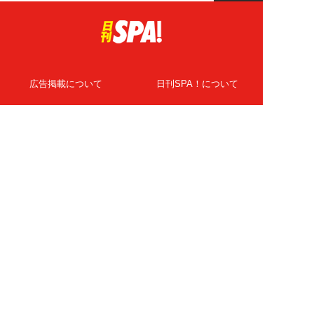
広告掲載について
日刊SPA！について
ニュース提供先
PR記事一覧
ライター・執筆者募集
プライバシーポリシー
Cookie使用について
著作権について
運営会社
記事使用について
お問い合わせ
よくある質問
扶桑社Webメディア