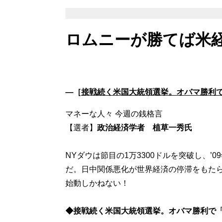
ロムニーが勝てば米経
―［
接戦続く米国大統領選挙。オバマ勝利で
マネーな人々 今週の銭格言
【選者】
政治経済学者 植草一秀氏
NYダウは節目の1万3300ドルを突破し、
だ。日中関係悪化が世界経済の停滞をもたら
始動しかねない！
◆接戦続く米国大統領選挙。オバマ勝利で「