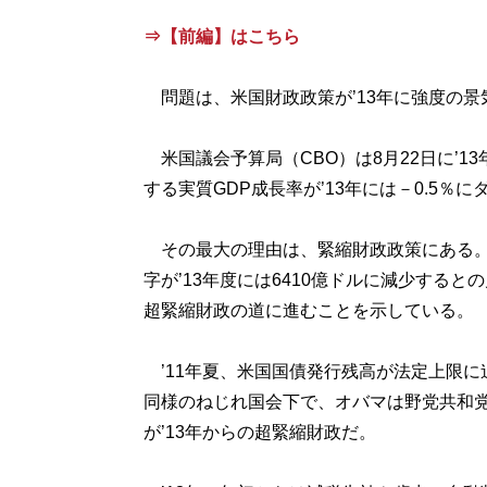
⇒【前編】はこちら
問題は、米国財政政策が’13年に強度の景
米国議会予算局（CBO）は8月22日に’13
する実質GDP成長率が’13年には－0.5
その最大の理由は、緊縮財政政策にある。議
字が’13年度には6410億ドルに減少する
超緊縮財政の道に進むことを示している。
’11年夏、米国国債発行残高が法定上限に
同様のねじれ国会下で、オバマは野党共和
が’13年からの超緊縮財政だ。