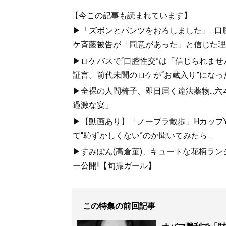
【今この記事も読まれています】
▶「ズボンとパンツをおろしました」...
ケ斉藤被告が「同意があった」と信じた理
▶ロケバスで“口腔性交”は「信じられませ
証言。前代未聞のロケが“お蔵入り”になっ
▶全裸の人間椅子、即日届く違法薬物...
過激な宴」
▶【動画あり】「ノーブラ散歩」HカップYo
て“恥ずかしくない”のか聞いてみたら...
▶すみぽん(高倉菫)、キュートな花柄ランジェリ
ー公開!【旬撮ガール】
この特集の前回記事