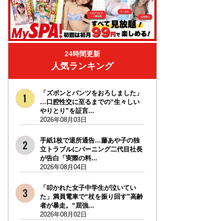
24時間更新
人気ランキング
「ズボンとパンツをおろしました」
…口腔性交に至るまでの“生々しい
やりとり”を証言...
2026年08月03日
手紙1枚で退所通告…藤あや子の独
立トラブルにバーニング二代目社長
が告白「実際の料...
2026年08月04日
「叩かれた女子中学生が泣いてい
た」満員電車で“杖を振り回す”高齢
者が暴走。“屈強...
2026年08月02日