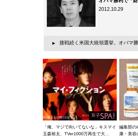
オバマ勝利で「財
2012.10.29
接戦続く米国大統領選挙。オバマ勝
▲
「俺、マジで向いてないな」キスマイ
編集部のi
玉森裕太、TVer1000万再生で大…
康・美容