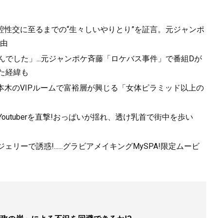
口腔性交に至るまでの“生々しいやりとり”を証言。元ジャンポ
由
んでした」...元ジャンポケ斉藤「ロケバス事件」で番組Dが
た経緯も
六本木のVIPルームで富裕層が興じる「女体ピラミッド以上の
utuberを直撃!おっぱいが揺れ、透け乳首で街中を歩い
ーで誘惑!......グラビアメイキングMySPA!限定ムービ