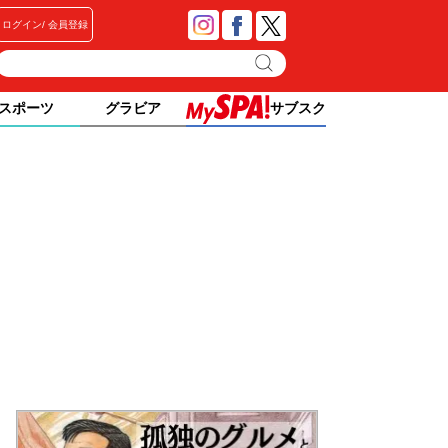
ログイン
会員登録
スポーツ
グラビア
サブスク