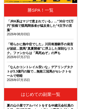
勝SPA！一覧
「JRA系はマジで恵まれている」…“30分で2万
円”投稿で競馬関係者が猛反発した“4文字の言
葉”
2026年08月03日
「明らかに熱中症でした」川田将雅騎手の発言
が波紋…競馬“真夏開催”に浮上した深刻なリス
ク。ファンからは「馬死ぬぞ」の声も
2026年07月27日
「なんかコントレイル安いな」デアリングタク
トが3.3億円の陰で…無敗三冠馬がセレクトセ
ールで明暗
2026年07月15日
はじめての副業一覧
夏の山小屋でアルバイトをする44歳元会社員の