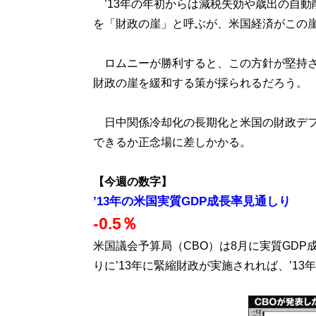
’13年の年初からは減税失効や歳出の自動
を「財政の崖」と呼ぶが、米国経済がこの
ロムニーが勝利すると、この方針が堅持さ
財政の崖を緩和する策が採られるだろう。
日中関係冷却化の長期化と米国の財政デフ
できるか正念場に差しかかる。
【今週の数字】
’13年の米国実質GDP成長率見通しり
-0.5％
米国議会予算局（CBO）は8月に実質GD
りに’13年に緊縮財政が実施されれば、’13