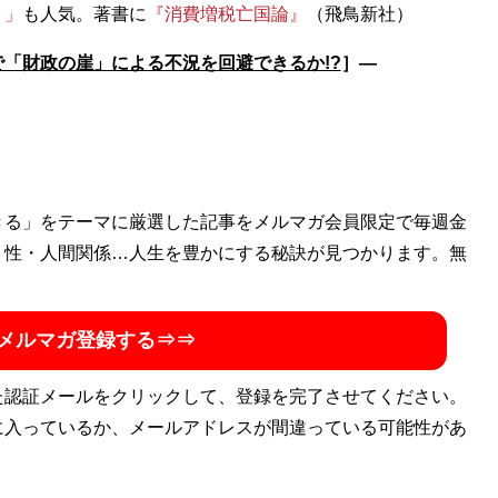
』」
も人気。著書に
『消費増税亡国論』
「財政の崖」による不況を回避できるか!?
］―
きる」をテーマに厳選した記事をメルマガ会員限定で毎週金
・性・人間関係…人生を豊かにする秘訣が見つかります。無
メルマガ登録する⇒⇒
た認証メールをクリックして、登録を完了させてください。
に入っているか、メールアドレスが間違っている可能性があ