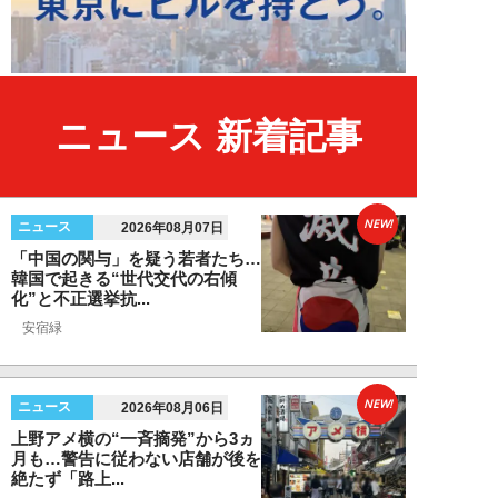
ニュース 新着記事
NEW!
ニュース
2026年08月07日
「中国の関与」を疑う若者たち…
韓国で起きる“世代交代の右傾
化”と不正選挙抗...
安宿緑
NEW!
ニュース
2026年08月06日
上野アメ横の“一斉摘発”から3ヵ
月も…警告に従わない店舗が後を
絶たず「路上...