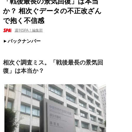
「戦後最長の景気回復」は本当
か？ 相次ぐデータの不正改ざん
で抱く不信感
週刊SPA！編集部
バックナンバー
相次ぐ調査ミス。「戦後最長の景気回
復」は本当か？