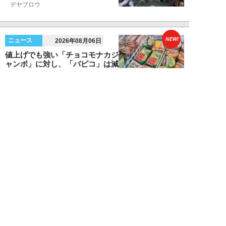
デヤブロウ
NEW!
ニュース
2026年08月06日
値上げでも強い「チョコモナカジ
ャンボ」に対し、「パピコ」は減
収…「定番アイ...
不破聡
NEW!
ニュース
2026年08月05日
なぜワイドショーは「酷暑」を連
呼する？ 山口真由が明かす、テ
レビが天気ネタ...
山口真由
NEW!
ニュース
2026年08月05日
やまゆり園事件から10年。乙武