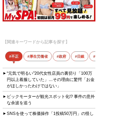
【関連キーワードから記事を探す】
不正
厚生労働省
政府
日銀
景気
“元気で明るい”20代女性店員の裏切り「100万
円以上着服していた」…その理由に驚愕「お金
がほしかったわけではない」
ビックモーターが観光スポット化!? 事件の意外
な余波を追う
SNSを使って株価操作「1投稿50万円」の怪し