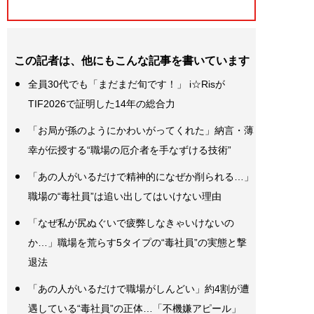
この記者は、他にもこんな記事を書いています
全員30代でも「まだまだ旬です！」 i☆Risが
TIF2026で証明した14年の総合力
「お局が孫のようにかわいがってくれた」納言・薄
幸が伝授する“職場の厄介者を手なずける技術”
「あの人がいるだけで精神的になぜか削られる…」
職場の“毒社員”は追い出してはいけない理由
「なぜ私が尻ぬぐいで疲弊しなきゃいけないの
か…」職場を荒らす5タイプの“毒社員”の実態と撃
退法
「あの人がいるだけで職場がしんどい」約4割が遭
遇している“毒社員”の正体…「不機嫌アピール」