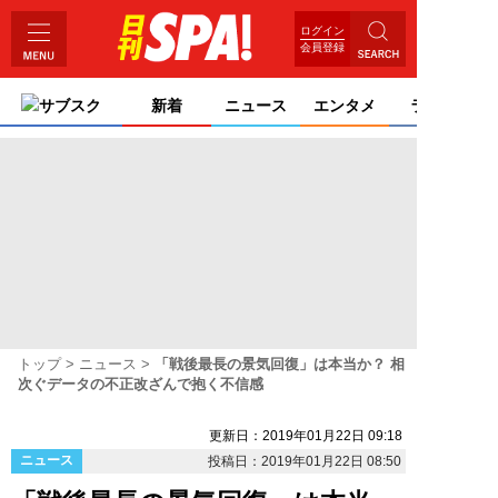
ログイン
会員登録
サブスク
新着
ニュース
エンタメ
ライフ
トップ
ニュース
「戦後最長の景気回復」は本当か？ 相
次ぐデータの不正改ざんで抱く不信感
更新日：2019年01月22日 09:18
ニュース
投稿日：2019年01月22日 08:50