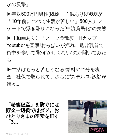
かの反撃」
▶年収500万円男性(既婚・子供あり)の8割が
「10年前に比べて生活が苦しい」500人アン
ケートで浮き彫りになった“中流貧民化”の実態
▶【動画あり】「ノーブラ散歩」Hカップ
Youtuberを直撃!おっぱいが揺れ、透け乳首で
街中を歩いて“恥ずかしくない”のか聞いてみた
ら...
▶生活はもっと苦しくなる!給料の半分を税
金・社保で取られて、さらに“ステルス増税”が
続々...
「老後破産」を防ぐには
貯金一辺倒ではダメ。お
ひとりさまの不安を消す
「3…
2026年08月03日