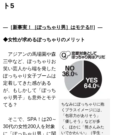
ト5
―［
新事実！［ぽっちゃり男］はモテる!!
］―
◆女性が求めるぽっちゃりのメリット
アジアンの馬場園や森
三中など、ぽっちゃりお
笑い芸人から端を発した
ぽっちゃり女子ブームは
定着してきた感がある
が、もしかして「ぽっち
ゃり男子」も意外とモテ
ちなみにぽっちゃりに抱
てる？
くプラスイメージには、
「包容力がありそう」
そこで、SPA！は20～
「優しそう」などが多
30代の女性200人を対象
く、ほかに「熊さんみた
いでかわいい」（学生・
に「ぽっちゃり男」に関