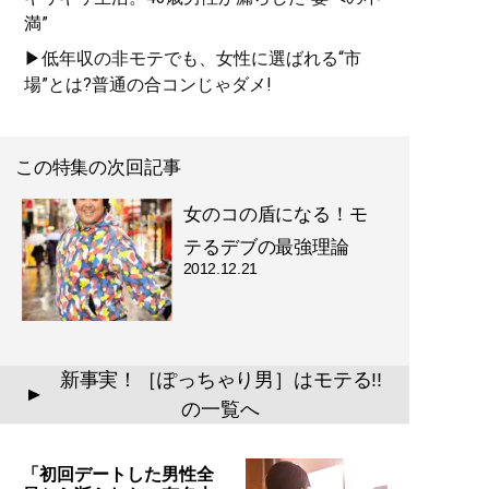
満”
▶低年収の非モテでも、女性に選ばれる“市
場”とは?普通の合コンじゃダメ!
この特集の次回記事
女のコの盾になる！モ
テるデブの最強理論
2012.12.21
新事実！［ぽっちゃり男］はモテる!!
▲
の一覧へ
「初回デートした男性全