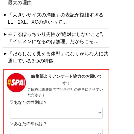
最大の理由
「大きいサイズの洋服」の表記が複雑すぎる。
LL、2XL、XOの違いって…
モテるぽっちゃり男性が“絶対にしないこと”。
「イケメンになるのは無理」だからこそ…
「だらしなく見える体型」になりがちな人に共
通している3つの特徴