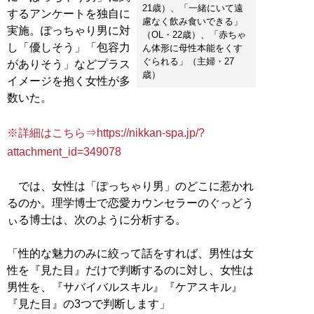
21歳）、「一緒にいて遠
するアンケートを独自に
慮なく飲み食いできる」
実施。ぽっちゃり男に対
（OL・22歳）、「赤ちゃ
し「優しそう」「包容力
ん体形に母性本能をくす
ぐられる」（主婦・27
がありそう」などプラス
歳）
イメージを抱く女性が多
数いた。
※詳細はこちら⇒https://nikkan-spa.jp/?
attachment_id=349078
では、女性は「ぽっちゃり男」のどこに惹かれ
るのか。理学博士で恋愛カウンセラーのぐっどう
ぃる博士は、次のように分析する。
「性的な魅力のみに絞って話をすれば、男性は女
性を『見た目』だけで判断するのに対し、女性は
男性を、『サバイバルスキル』『ケアスキル』
『見た目』の3つで判断します」