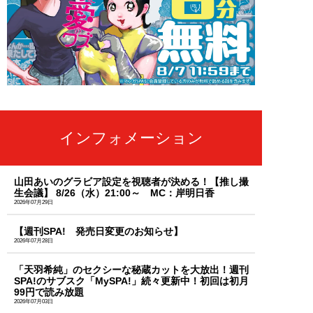
インフォメーション
山田あいのグラビア設定を視聴者が決める！【推し撮
生会議】 8/26（水）21:00～ MC：岸明日香
2026年07月29日
【週刊SPA! 発売日変更のお知らせ】
2026年07月28日
「天羽希純」のセクシーな秘蔵カットを大放出！週刊
SPA!のサブスク「MySPA!」続々更新中！初回は初月
99円で読み放題
2026年07月03日