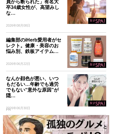
員から断られた」有名大
卒34歳女性が、高望みし
な…
2026年08月08日
編集部のiHerb愛用者がセ
レクト。健康・美容のお
悩み別、鉄板アイテム…
2026年06月22日
なんか顔色が悪い、いつ
もだるい…年齢でも過労
でもない“意外な原因”が
隠…
2026年06月30日
PR